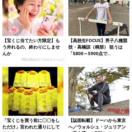
【宝くじ当てたい方限定】も
【高校生FOCUS】男子八種競
う外れるの、終わりにしませ
技・高橋諒（桐朋） 狙うは
んか
「5800～5900点で...
PR(合同会社デジタルファーム )
「宝くじを買う前に〇〇をし
【誌面転載】ドーハから東京
ただけ」言われた通りにして
へ／ウォルシュ・ジュリアン