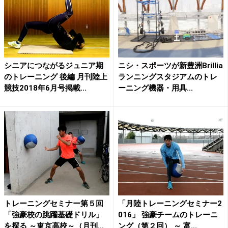
シニアにつながるジュニア期
ニシ・スポーツが新豊洲Brillia
のトレーニング 後編 月刊陸上
ランニングスタジアムのトレ
競技2018年6月号掲載...
ーニング機器・用具...
トレーニングセミナー第５回
「月陸トレーニングセミナー2
「強豪校の跳躍基礎ドリル」
016」 強豪チームのトレーニ
を探る ～東京高校～（月刊...
ング（第２回） ～ 富...