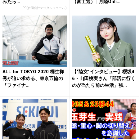
みたら…
（富士通） | 月陸Onli...
PR(合同会社デジタルファーム )
ALL for TOKYO 2020 桐生祥
【“陸女”インタビュー】櫻坂4
秀が追い求める、東京五輪の
6・山田桃実さん「部活に行く
「ファイナ...
のが当たり前の生活」強...