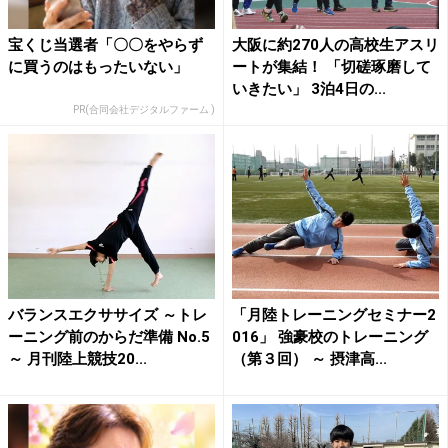
宝くじ当選者「〇〇をやらず
大阪に約270人の高校生アスリ
に買うのはもったいない」
ートが集結！ 「切磋琢磨して
いきたい」 3泊4日の...
PR(合同会社デジタルファーム )
バランスエクササイズ ～トレ
「月陸トレーニングセミナー2
ーニング前のからだ準備 No.5
016」 強豪校のトレーニング
～ 月刊陸上競技20...
（第３回） ～ 摂津高...