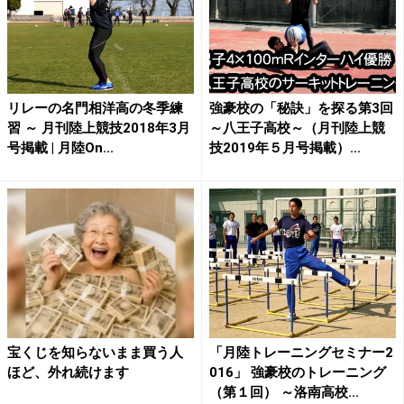
リレーの名門相洋高の冬季練
強豪校の「秘訣」を探る第3回
習 ～ 月刊陸上競技2018年3月
～八王子高校～（月刊陸上競
号掲載 | 月陸On...
技2019年５月号掲載）...
宝くじを知らないまま買う人
「月陸トレーニングセミナー2
ほど、外れ続けます
016」 強豪校のトレーニング
（第１回） ～洛南高校...