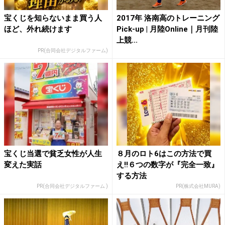
宝くじを知らないまま買う人
2017年 洛南高のトレーニング
ほど、外れ続けます
Pick-up | 月陸Online｜月刊陸
上競...
PR(合同会社デジタルファーム)
宝くじ当選で貧乏女性が人生
８月のロト6はこの方法で買
変えた実話
え!!６つの数字が『完全一致』
する方法
PR(合同会社デジタルファーム )
PR(株式会社MURA)