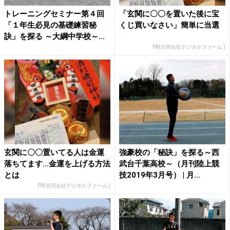
トレーニングセミナー第４回
「玄関に〇〇を置いた後に宝
「１年生必見の基礎練習秘
くじ買いなさい」簡単に当選
訣」を探る ～大綱中学校～
（...
PR(合同会社デジタルファーム )
玄関に〇〇置いてる人は金運
強豪校の「秘訣」を探る～西
落ちてます…金運を上げる方法
武台千葉高校～（月刊陸上競
とは
技2019年3月号） | 月...
PR(合同会社デジタルファーム )