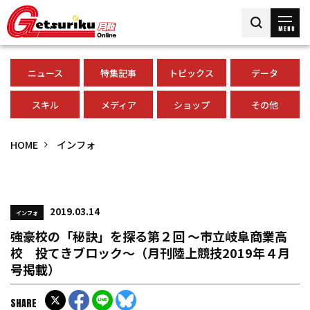
MENU
ニュース
特集記事
トピックス
データ
スキル
メディア
ショップ
その他
HOME
インフォ
2019.03.14
インフォ
強豪校の「秘訣」を探る第２回 ～市立岐阜商業高
校 投てきブロック～（月刊陸上競技2019年４月
号掲載）
SHARE