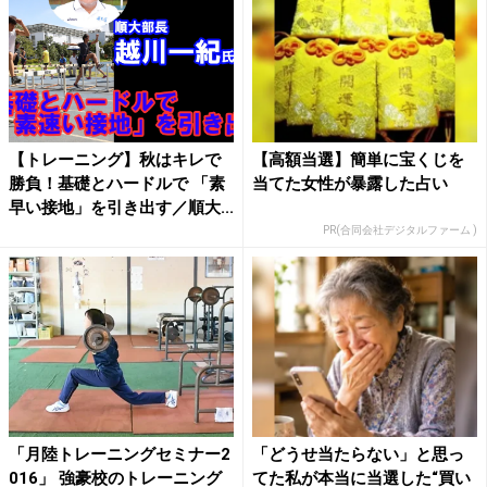
【トレーニング】秋はキレで
【高額当選】簡単に宝くじを
勝負！基礎とハードルで 「素
当てた女性が暴露した占い
早い接地」を引き出す／順大...
PR(合同会社デジタルファーム )
「月陸トレーニングセミナー2
「どうせ当たらない」と思っ
016」 強豪校のトレーニング
てた私が本当に当選した“買い