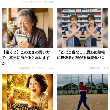
PR(合同会社デジタルファーム)
【宝くじ】このままの買い方
「たばこ税なし」思わぬ朗報
で、本当に当たると思います
に喫煙者が群がる新型タバコ
か
PR(合同会社デジタルファーム )
PR(株式会社HAL)