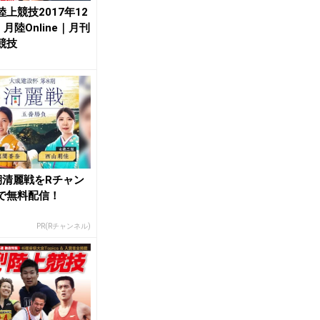
陸上競技2017年12
| 月陸Online｜月刊
競技
期清麗戦をRチャン
で無料配信！
PR(Rチャンネル)