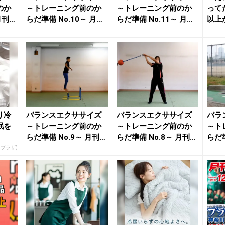
のか
～トレーニング前のか
～トレーニング前のか
って
月刊陸
らだ準備 No.10～ 月刊
らだ準備 No.11～ 月刊
以上
陸上競技2...
陸上競技2...
onの
り冷
バランスエクササイズ
バランスエクササイズ
バラ
眠を
～トレーニング前のか
～トレーニング前のか
～ト
らだ準備 No.9～ 月刊陸
らだ準備 No.8～ 月刊陸
らだ準
上競技20...
上競技20...
陸上競
スプラザ)