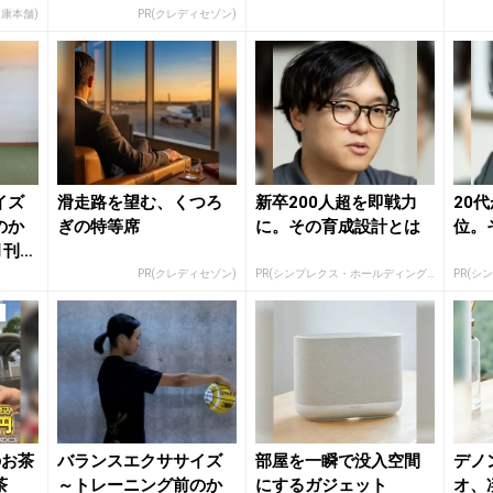
上競技
健康本舗)
PR(クレディセゾン)
イズ
滑走路を望む、くつろ
新卒200人超を即戦力
20
のか
ぎの特等席
に。その育成設計とは
位。
月刊陸
PR(クレディセゾン)
PR(シンプレクス・ホールディングス)
のお茶
バランスエクササイズ
部屋を一瞬で没入空間
デノ
茶
～トレーニング前のか
にするガジェット
オ、