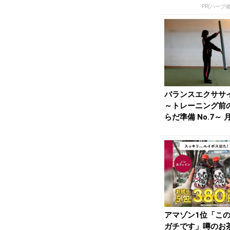
PR(ハーブ
バランスエクササ
～トレーニング前
らだ準備 No.7～ 
上競技20...
アマゾン1位「こ
ガチです」噂のお