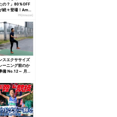
たの？」80％OFF
が続々登場！Amaz
本気が...
PR(Amazon)
ンスエクササイズ
レーニング前のか
備 No.12～ 月刊
技2...