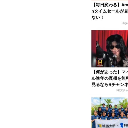
【毎日変わる】Am
nタイムセールが
ない！
PR(
【何があった】マ
ル晩年の真相を無
見るならRチャン
PR(Rチ