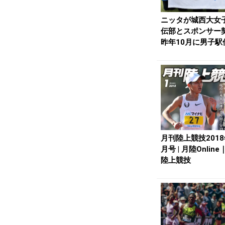
ニッタが城西大女
伝部とスポンサー
昨年10月に男子駅
と契約 | 月陸...
月刊陸上競技2018
月号 | 月陸Onlin
陸上競技