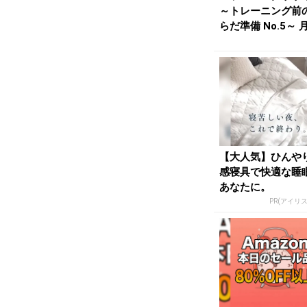
～トレーニング前
らだ準備 No.5～ 
上競技20...
【大人気】ひんや
感寝具で快適な睡
あなたに。
PR(アイリ