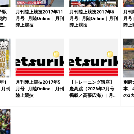
子駅
月刊陸上競技2017年11
月刊陸上競技2017年6
月刊
契約
月号 | 月陸Online｜月刊
月号 | 月陸Online｜月刊
月号 
伝部
陸上競技
陸上競技
陸上
年1
月刊陸上競技2017年5
【トレーニング講座】
別府
e｜月刊
月号 | 月陸Online｜月刊
走高跳（2026年7月号
本、
陸上競技
掲載／髙張広海） | 月陸
の3
Onlin...
に加盟 