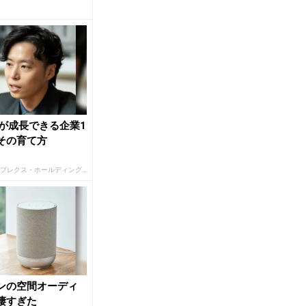
20...
代が成長できる企業1
その育て方
PR(シンプレクス・ホールディングス)
ンの空間オーディ
凄すぎた