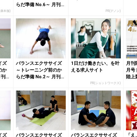
らだ準備 No.6～ 月刊陸
上競技20...
健康本舗)
PR(デノン)
イズ
バランスエクササイズ
1日だけ働きたい、を叶
月刊
のか
～トレーニング前のか
える求人サイト
月号 
月刊陸
らだ準備 No.2～ 月刊陸
陸上
上競技20...
PR(ショットワークス)
イズ
バランスエクササイズ
バランスエクササイズ
「え