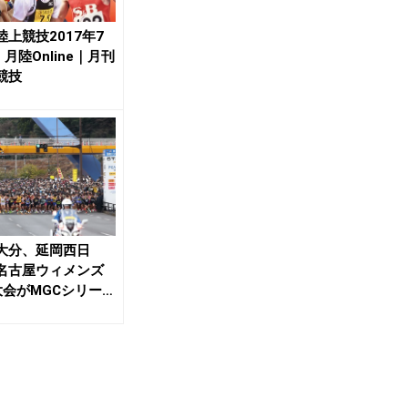
陸上競技2017年7
| 月陸Online｜月刊
競技
大分、延岡西日
名古屋ウィメンズ
大会がMGCシリーズ
| 月陸O...