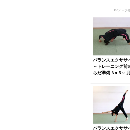
PR(ハーブ
バランスエクササ
～トレーニング前
らだ準備 No.3～ 
上競技20...
バランスエクササ