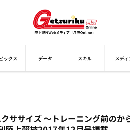
陸上競技Webメディア「月陸Online」
ピックス
データ
スキル
メディ
ズ
ランキング
トレーニング
インタビュー
ォ
最高記録
お役立ち情報
大会ギャラリ
コラム
世界大会
箱根駅伝
国内大会
写真記事
ム
駅伝データ
ント
選手名鑑
クササイズ ～トレーニング前のか
スケジュール
関連リンク