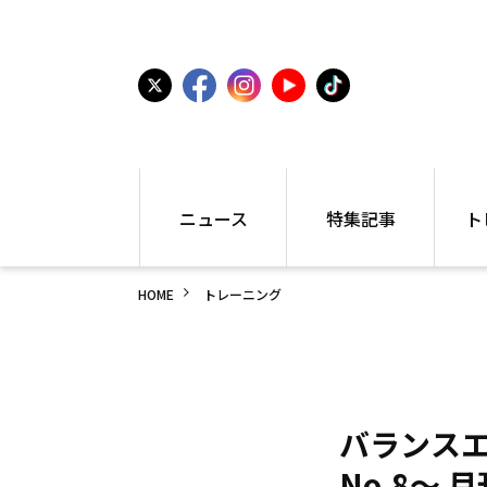
ニュース
特集記事
ト
国内
世界陸上
シュー
HOME
トレーニング
駅伝
特集
インフ
箱根駅伝
学生長距離
編集部
大学
高校・中学
PR
高校
アラカルト
アイテ
中学
プレゼ
バランスエ
世界陸上
日本代表