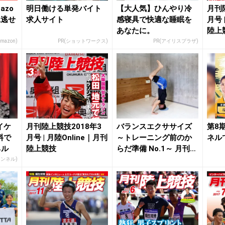
azo
明日働ける単発バイト
【大人気】ひんやり冷
月刊
見逃せ
求人サイト
感寝具で快適な睡眠を
月号 
あなたに。
陸上
Amazon)
PR(ショットワークス)
PR(アイリスプラザ)
イケ
月刊陸上競技2018年3
バランスエクササイズ
第8
料で
月号 | 月陸Online｜月刊
～トレーニング前のか
ネル
ネル
陸上競技
らだ準備 No.1～ 月刊陸
上競技20...
ャンネル)