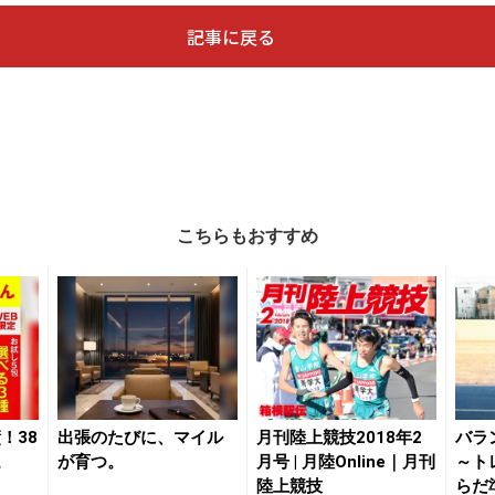
記事に戻る
こちらもおすすめ
！38
出張のたびに、マイル
月刊陸上競技2018年2
バラ
。
が育つ。
月号 | 月陸Online｜月刊
～ト
陸上競技
らだ準