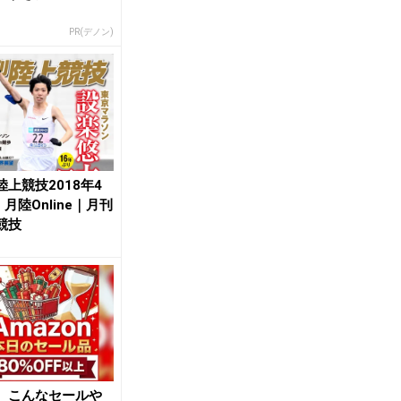
PR(デノン)
陸上競技2018年4
| 月陸Online｜月刊
競技
、こんなセールや