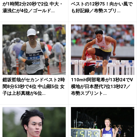
が1時間2分20秒で2位 中大・
ベストの12秒75！向かい風で
湯浅仁が4位／ゴールド...
も好記録／布勢スプリ...
鎧坂哲哉がセカンドベスト2時
110mH阿部竜希が13秒24でV
間8分53秒で4位 中山顕5位 女
横地が日本歴代7位13秒27／
子は上杉真穂が6位...
布勢スプリント...