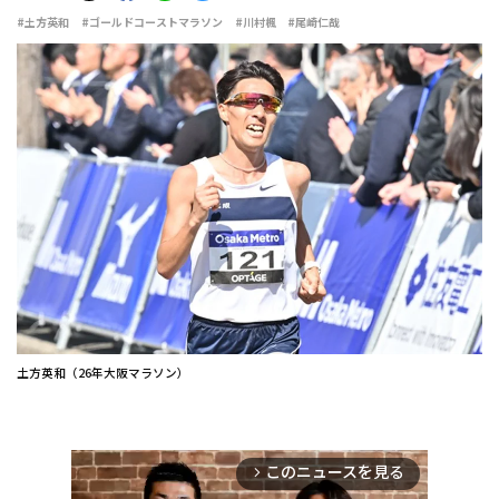
#土方英和
#ゴールドコーストマラソン
#川村楓
#尾崎仁哉
土方英和（26年大阪マラソン）
このニュースを見る
arrow_forward_ios