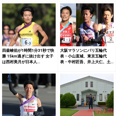
四釜峻佑が1時間1分31秒で快
大阪マラソンにパリ五輪代
勝 15km過ぎに抜け出す 女子
表・小山直城、東京五輪代
は西村美月が日本人...
表・中村匠吾、井上大仁、土
方、髙...