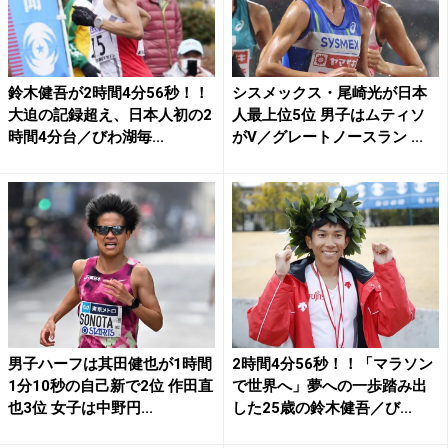
鈴木健吾が2時間4分56秒！！
シスメックス・尾崎光が日本
大迫の記録超え、日本人初の2
人最上位5位 男子はムティソ
時間4分台／びわ湖毎...
がV／グレートノースラン ...
男子ハーフは其田健也が1時間
2時間4分56秒！！「マラソン
1分10秒の自己新で2位 作田直
で世界へ」夢への一歩踏み出
也3位 女子は中野円...
した25歳の鈴木健吾／び...