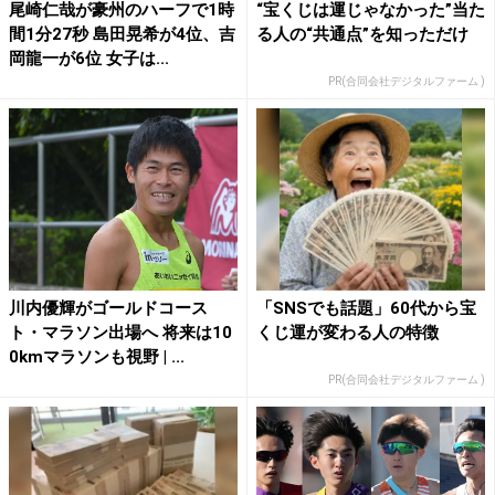
尾崎仁哉が豪州のハーフで1時
“宝くじは運じゃなかった”当た
間1分27秒 島田晃希が4位、吉
る人の“共通点”を知っただけ
岡龍一が6位 女子は...
PR(合同会社デジタルファーム )
川内優輝がゴールドコース
「SNSでも話題」60代から宝
ト・マラソン出場へ 将来は10
くじ運が変わる人の特徴
0kmマラソンも視野 | ...
PR(合同会社デジタルファーム )