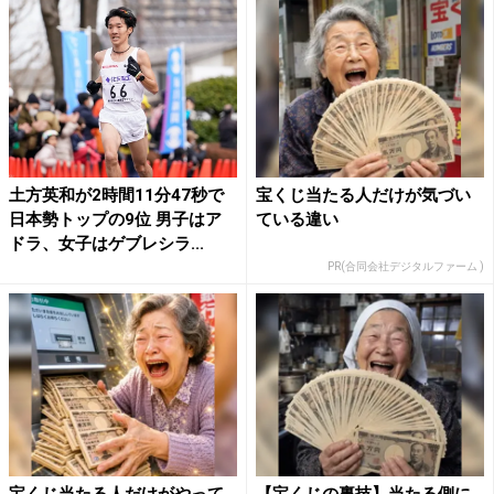
土方英和が2時間11分47秒で
宝くじ当たる人だけが気づい
日本勢トップの9位 男子はア
ている違い
ドラ、女子はゲブレシラ...
PR(合同会社デジタルファーム )
宝くじ当たる人だけがやって
【宝くじの裏技】当たる側に