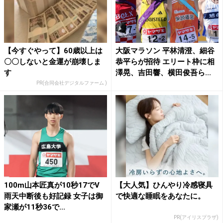
【今すぐやって】60歳以上は
大阪マラソン 平林清澄、細谷
〇〇しないと金運が崩壊しま
恭平らが招待 エリート枠に相
す
澤晃、吉田響、横田俊吾ら...
PR(合同会社デジタルファーム )
100m山本匠真が10秒17でV
【大人気】ひんやり冷感寝具
雨天中断後も好記録 女子は御
で快適な睡眠をあなたに。
家瀬が11秒36で...
PR(アイリスプラザ)