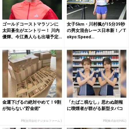
ゴールドコーストマラソンに
女子5km・川村楓が15分39秒
太田蒼生がエントリー！ 川内
の男女混合レース日本新！／T
優輝、今江勇人らも出場予定...
okyo:Speed...
金運下げるの絶対やめて！9割
「たばこ税なし」思わぬ朗報
が知らない“貯金術”
に喫煙者が群がる新型タバコ
PR(合同会社デジタルファーム )
PR(株式会社HAL)