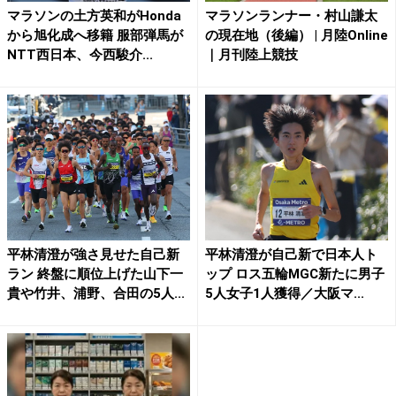
マラソンの土方英和がHonda
マラソンランナー・村山謙太
から旭化成へ移籍 服部弾馬が
の現在地（後編） | 月陸Online
NTT西日本、今西駿介...
｜月刊陸上競技
平林清澄が強さ見せた自己新
平林清澄が自己新で日本人ト
ラン 終盤に順位上げた山下一
ップ ロス五輪MGC新たに男子
貴や竹井、浦野、合田の5人...
5人女子1人獲得／大阪マ...