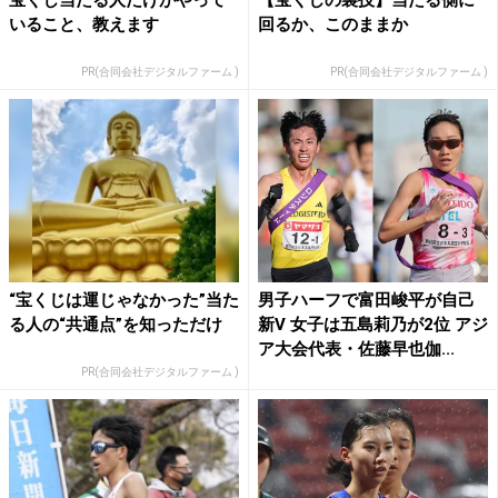
いること、教えます
回るか、このままか
PR(合同会社デジタルファーム )
PR(合同会社デジタルファーム )
“宝くじは運じゃなかった”当た
男子ハーフで富田峻平が自己
る人の“共通点”を知っただけ
新V 女子は五島莉乃が2位 アジ
ア大会代表・佐藤早也伽...
PR(合同会社デジタルファーム )