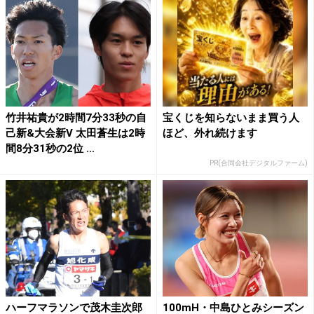
竹井祐貴が2時間7分33秒の自
宝くじを知らないまま買う人
己新&大会新V 太田蒼生は2時
ほど、外れ続けます
間8分31秒の2位 ...
PR(合同会社デジタルファーム)
ハーフマラソンで茂木圭次郎
100mH・中島ひとみシーズン