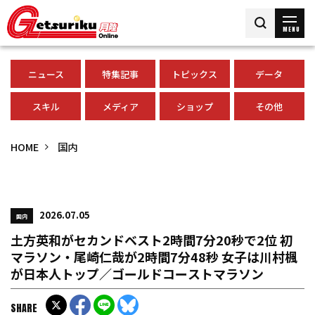
MENU
ニュース
特集記事
トピックス
データ
スキル
メディア
ショップ
その他
HOME
国内
2026.07.05
国内
土方英和がセカンドベスト2時間7分20秒で2位 初
マラソン・尾崎仁哉が2時間7分48秒 女子は川村楓
が日本人トップ／ゴールドコーストマラソン
SHARE