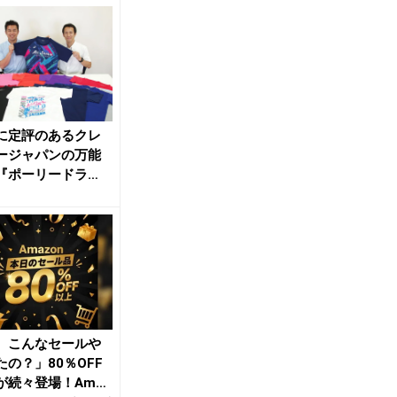
に定評のあるクレ
ージャパンの万能
『ポーリードラ
 着心地が良く、
、こんなセールや
たの？」80％OFF
が続々登場！Amaz