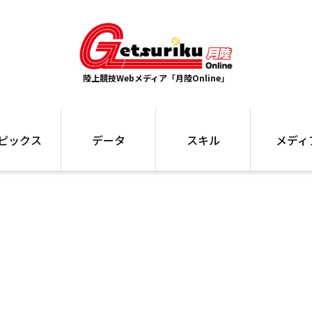
陸上競技Webメディア「月陸Online」
ピックス
データ
スキル
メディ
ズ
ランキング
トレーニング
インタビュー
ォ
最高記録
お役立ち情報
大会ギャラリ
コラム
世界大会
箱根駅伝
国内大会
写真記事
ム
駅伝データ
ント
選手名鑑
スケジュール
関連リンク