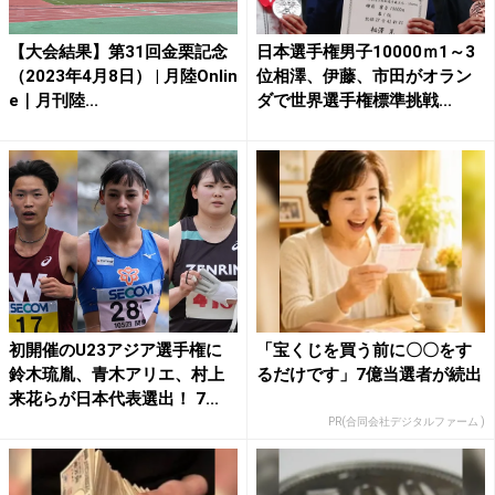
【大会結果】第31回金栗記念
日本選手権男子10000ｍ1～3
（2023年4月8日） | 月陸Onlin
位相澤、伊藤、市田がオラン
e｜月刊陸...
ダで世界選手権標準挑戦...
初開催のU23アジア選手権に
「宝くじを買う前に〇〇をす
鈴木琉胤、青木アリエ、村上
るだけです」7億当選者が続出
来花らが日本代表選出！ 7...
PR(合同会社デジタルファーム )