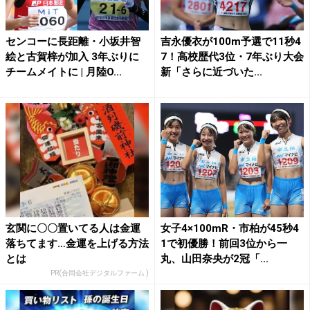
センコーに長距離・小坂井智
吉永優衣が100m予選で11秒4
絵と古賀梓が加入 3年ぶりに
7！高校歴代3位・7年ぶり大会
チームメイトに | 月陸O...
新「さらに近づいた...
玄関に〇〇置いてる人は金運
女子4×100mR・市柏が45秒4
落ちてます…金運を上げる方法
1で初優勝！前回3位から一
とは
丸、山田奈央が2冠「...
PR(合同会社デジタルファーム )