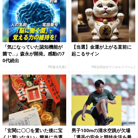
「気になっていた認知機能が
【当選】金運が上がる直前に
菌で…」森永が開発。感動の7
起こるサイン
0代続出
PR(森永乳業)
PR(合同会社デジタルファーム )
「玄関に〇〇を置いた後に宝
男子100mの清水空跳が欠場
くじ買いなさい」簡単に当選
「選手の安全と競技生活を最