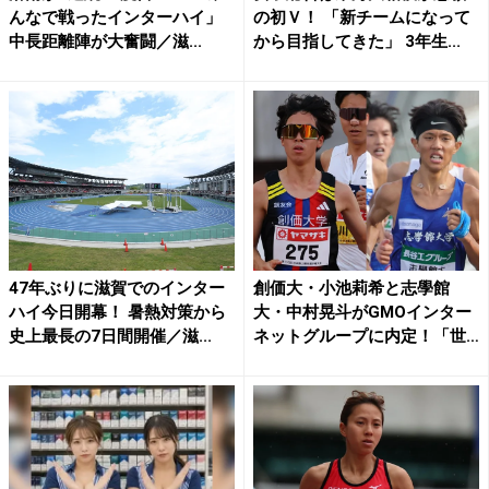
んなで戦ったインターハイ」
の初Ｖ！ 「新チームになって
中長距離陣が大奮闘／滋...
から目指してきた」 3年生...
47年ぶりに滋賀でのインター
創価大・小池莉希と志學館
ハイ今日開幕！ 暑熱対策から
大・中村晃斗がGMOインター
史上最長の7日間開催／滋...
ネットグループに内定！「世
界...