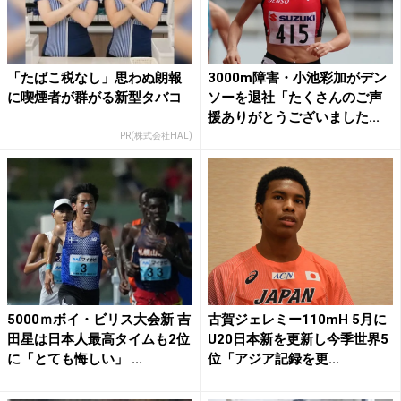
「たばこ税なし」思わぬ朗報
3000m障害・小池彩加がデン
に喫煙者が群がる新型タバコ
ソーを退社「たくさんのご声
援ありがとうございました...
PR(株式会社HAL)
5000ｍボイ・ビリス大会新 吉
古賀ジェレミー110mH 5月に
田星は日本人最高タイムも2位
U20日本新を更新し今季世界5
に「とても悔しい」 ...
位「アジア記録を更...