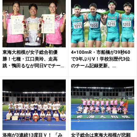
東海大相模が女子総合初優
4×100mR・市船橋が39秒60
勝！七種・江口美玲、走高
で3年ぶりV！学校別歴代3位
跳・鴨田るなが同日Vでチーム
のチーム記録更新、...
牽引...
洛南が3連続13度目Ｖ！ 「み
女子総合は東海大相模が悲願