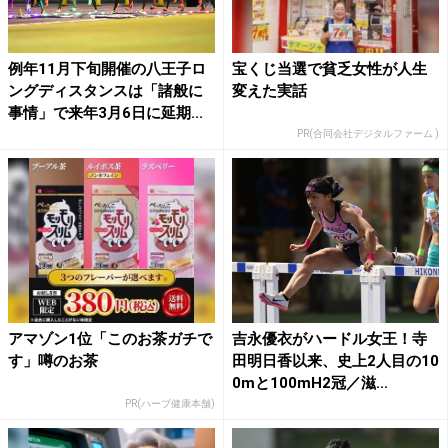
例年11月下旬開催の八王子ロ
宝くじ当選で貧乏女性が人生
ングディスタンスは「諸般に
変えた実話
事情」で来年3月6日に延期...
PR(合同会社デジタルファーム )
アマゾン1位「このお茶ガチで
吉永優衣がハードル女王！寺
す」噂のお茶
田明日香以来、史上2人目の10
0mと100mH2冠／滋...
PR(ハーブ健康本舗)