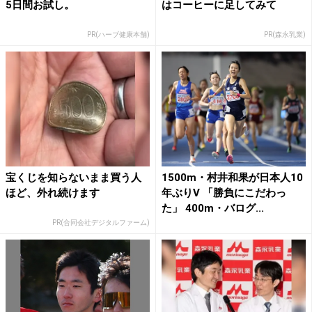
5日間お試し。
はコーヒーに足してみて
PR(ハーブ健康本舗)
PR(森永乳業)
宝くじを知らないまま買う人
1500m・村井和果が日本人10
ほど、外れ続けます
年ぶりV 「勝負にこだわっ
た」 400m・バログ...
PR(合同会社デジタルファーム)