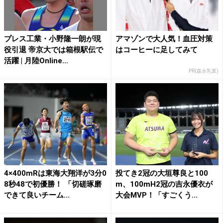
プレス工業・小野隆一朗が現
アマゾンで大人気！血圧対策
役引退 帝京大では箱根駅伝で
はコーヒーに足してみて
活躍 | 月陸Online...
PR(森永乳業)
4×400mRは東海大翔洋が3分0
投てき2冠の大垣尊良と100
8秒48で初優勝！ 「切磋琢磨
m、100mH2冠の吉永優衣が
できて良いチーム...
大会MVP！「すごくう...