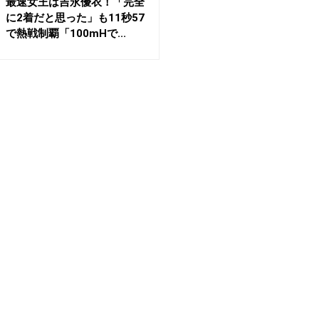
最速女王は吉永優衣！「完全
に2着だと思った」も11秒57
で熱戦制覇「100mHで...