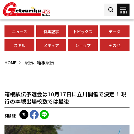
MENU
ニュース
特集記事
トピックス
データ
スキル
メディア
ショップ
その他
HOME
駅伝、箱根駅伝
箱根駅伝予選会は10月17日に立川開催で決定！ 現
行の本戦出場校数では最後
SHARE