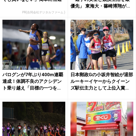
優先」 東海大・篠崎博翔が...
PR(合同会社デジタルファーム )
バログンが7年ぶり400m連覇
日本郵政Gの小坂井智絵が退部
達成！体調不良のアクシデン
ルーキーイヤーからクイーン
ト乗り越え「目標の一つを...
ズ駅伝主力として上位入賞...