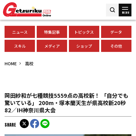
MENU
ニュース
特集記事
トピックス
データ
スキル
メディア
ショップ
その他
HOME
高校
岡田紗和が七種競技5559点の高校新！ 「自分でも
驚いている」 200m・塚本蘭天生が県高校新20秒
82／IH神奈川県大会
SHARE