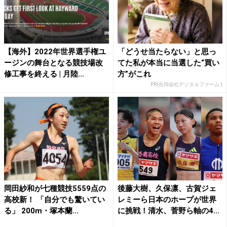
【海外】2022年世界選手権ユ
「どうせ当たらない」と思っ
ージンの舞台となる競技場改
てた私が本当に当選した“買い
修工事を終える | 月陸...
方”がこれ
PR(合同会社デジタルファーム )
岡田紗和が七種競技5559点の
後藤大樹、久保凛、古賀ジェ
高校新！ 「自分でも驚いてい
レミーら日本のホープが世界
る」 200m・塚本蘭...
に挑戦！清水、菅野ら軸の4
継...