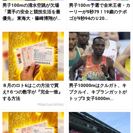
男子100mの清水空跳が欠場
男子100ｍ予選で全米王者・カ
「選手の安全と競技生活を最
ーリーが9秒79！19歳のテボ
優先」 東海大・篠崎博翔が...
ゴが9秒94のＵ20...
８月のロト6はこの方法で買
男子10000mはクルガト、キ
え!!６つの数字が『完全一致』
プクルイ、キプランガットが
する方法
トップ3 女子5000m...
PR(株式会社MURA)