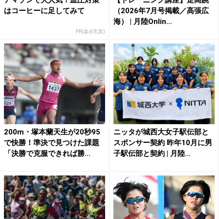
はコーヒーに足してみて
（2026年7月号掲載／髙張広
海） | 月陸Onlin...
PR(森永乳業)
200m・塚本蘭天生が20秒95
ニッタが城西大女子駅伝部と
で快勝！準決で見つけた課題
スポンサー契約 昨年10月に男
「決勝で克服できれば勝...
子駅伝部と契約 | 月陸...