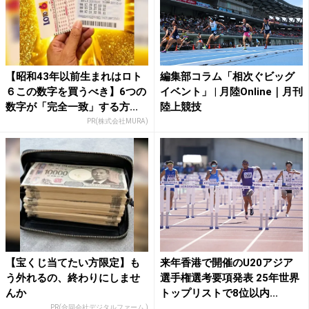
【昭和43年以前生まれはロト
編集部コラム「相次ぐビッグ
６この数字を買うべき】6つの
イベント」 | 月陸Online｜月刊
数字が「完全一致」する方...
陸上競技
PR(株式会社MURA)
【宝くじ当てたい方限定】も
来年香港で開催のU20アジア
う外れるの、終わりにしませ
選手権選考要項発表 25年世界
んか
トップリストで8位以内...
PR(合同会社デジタルファーム )