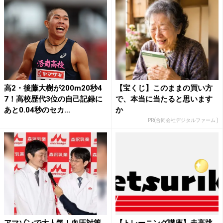
高2・後藤大樹が200m20秒4
【宝くじ】このままの買い方
7！高校歴代3位の自己記録に
で、本当に当たると思います
あと0.04秒のセカ...
か
PR(合同会社デジタルファーム )
アマゾンで大人気！血圧対策
【トレーニング講座】走高跳