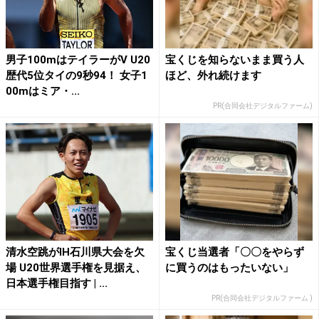
男子100mはテイラーがV U20
宝くじを知らないまま買う人
歴代5位タイの9秒94！ 女子1
ほど、外れ続けます
00mはミア・...
PR(合同会社デジタルファーム)
清水空跳がIH石川県大会を欠
宝くじ当選者「〇〇をやらず
場 U20世界選手権を見据え、
に買うのはもったいない」
日本選手権目指す | ...
PR(合同会社デジタルファーム )