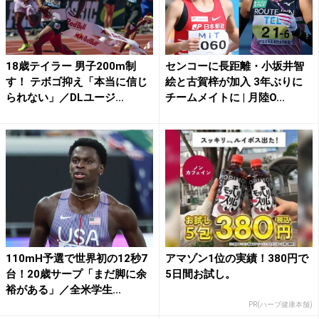
18歳テイラー 男子200m制
センコーに長距離・小坂井智
す！ テボゴ抑え「本当に信じ
絵と古賀梓が加入 3年ぶりに
られない」／DLユージ...
チームメイトに | 月陸O...
110mH予選で世界初の12秒7
アマゾン1位の実績！380円で
台！20歳サープ「まだ脚に余
5日間お試し。
裕がある」／全米学生...
PR(ハーブ健康本舗)