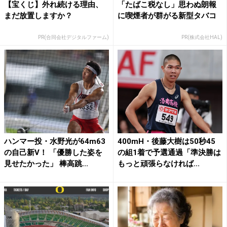
【宝くじ】外れ続ける理由、
「たばこ税なし」思わぬ朗報
まだ放置しますか？
に喫煙者が群がる新型タバコ
PR(合同会社デジタルファーム)
PR(株式会社HAL)
ハンマー投・水野光が64m63
400mH・後藤大樹は50秒45
の自己新V！ 「優勝した姿を
の組1着で予選通過「準決勝は
見せたかった」 棒高跳...
もっと頑張らなければ...