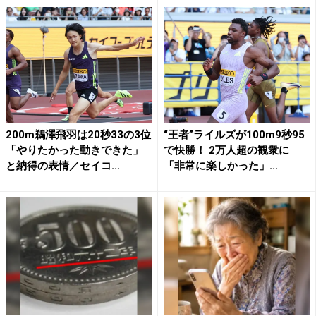
200m鵜澤飛羽は20秒33の3位
“王者”ライルズが100m9秒95
「やりたかった動きできた」
で快勝！ 2万人超の観衆に
と納得の表情／セイコ...
「非常に楽しかった」...