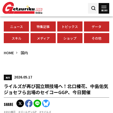
MENU
ニュース
特集記事
トピックス
データ
スキル
メディア
ショップ
その他
HOME
国内
2026.05.17
国内
ライルズが再び国立競技場へ！北口榛花、中島佑気
ジョセフら出場のセイコーGGP、今日開催
SHARE
#北口榛花
#ゴールデンGP
#ライルズ