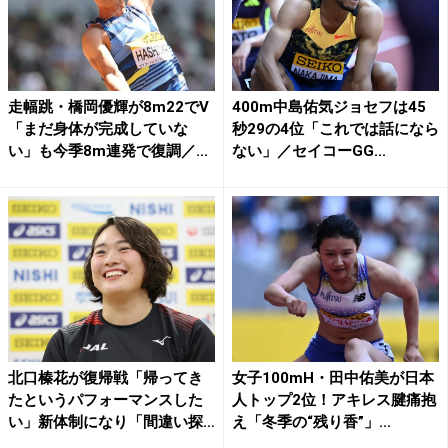
走幅跳・橋岡優輝が8m22でV
400m中島佑気ジョセフは45
「まだ身体が完成していな
秒29の4位「これでは話になら
い」も今季8m連発で復調／...
ない」／セイコーGG...
北口榛花が復帰戦「帰ってき
女子100mH・田中佑美が日本
たというパフォーマンスした
人トップ2位！アキレス腱痛抱
い」新体制になり「間違い探
え「冬季の“残り香”」...
し...