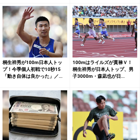
桐生祥秀が100m日本人トッ
100mはライルズが貫禄Ｖ！
プ！今季個人初戦で10秒15
桐生祥秀が日本人トップ、男
「動き自体は良かった」／...
子3000m・森凪也が日...