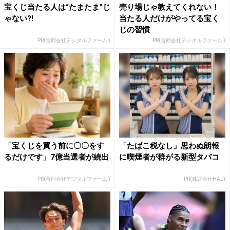
宝くじ当たる人は“たまたま”じ
売り場じゃ教えてくれない！
ゃない?!
当たる人だけがやってる宝く
じの習慣
PR(合同会社デジタルファーム )
PR(合同会社デジタルファーム )
「宝くじを買う前に〇〇をす
「たばこ税なし」思わぬ朗報
るだけです」7億当選者が続出
に喫煙者が群がる新型タバコ
PR(合同会社デジタルファーム )
PR(株式会社HAL)