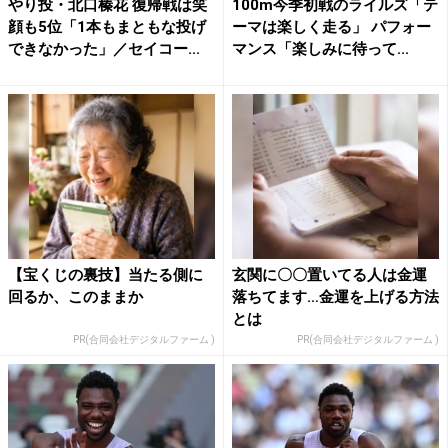
やり投・北口榛花 復帰戦は笑
100m今季初戦のライルズ「テ
顔も5位「1本もまともな投げ
ーマは楽しく走る」 パフォー
できなかった」／セイコー...
マンス「楽しみに待って...
【宝くじの裏技】当たる側に
玄関に〇〇置いてる人は金運
回るか、このままか
落ちてます…金運を上げる方法
とは
PR(合同会社デジタルファーム )
PR(合同会社デジタルファーム )