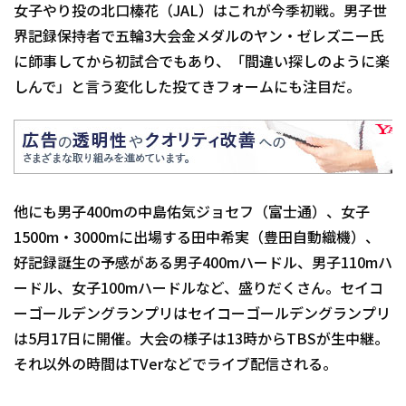
女子やり投の北口榛花（JAL）はこれが今季初戦。男子世
界記録保持者で五輪3大会金メダルのヤン・ゼレズニー氏
に師事してから初試合でもあり、「間違い探しのように楽
しんで」と言う変化した投てきフォームにも注目だ。
他にも男子400mの中島佑気ジョセフ（富士通）、女子
1500m・3000mに出場する田中希実（豊田自動織機）、
好記録誕生の予感がある男子400mハードル、男子110mハ
ードル、女子100mハードルなど、盛りだくさん。セイコ
ーゴールデングランプリはセイコーゴールデングランプリ
は5月17日に開催。大会の様子は13時からTBSが生中継。
それ以外の時間はTVerなどでライブ配信される。