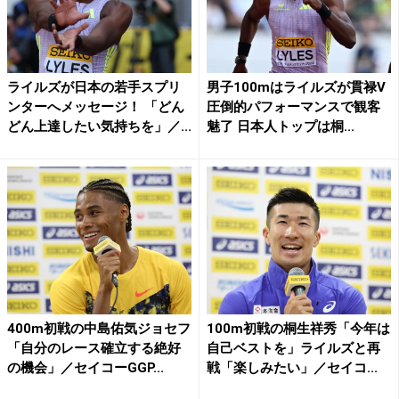
ライルズが日本の若手スプリ
男子100mはライルズが貫禄V
ンターへメッセージ！ 「どん
圧倒的パフォーマンスで観客
どん上達したい気持ちを」／...
魅了 日本人トップは桐...
400m初戦の中島佑気ジョセフ
100m初戦の桐生祥秀「今年は
「自分のレース確立する絶好
自己ベストを」ライルズと再
の機会」／セイコーGGP...
戦「楽しみたい」／セイコ...