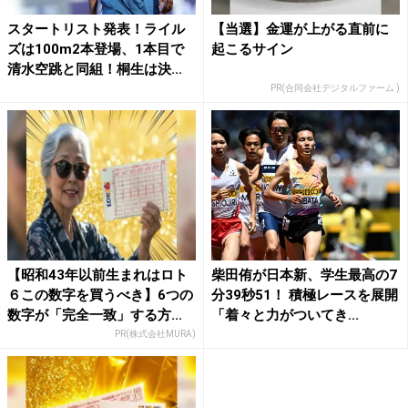
スタートリスト発表！ライル
【当選】金運が上がる直前に
ズは100m2本登場、1本目で
起こるサイン
清水空跳と同組！桐生は決...
PR(合同会社デジタルファーム )
【昭和43年以前生まれはロト
柴田侑が日本新、学生最高の7
６この数字を買うべき】6つの
分39秒51！ 積極レースを展開
数字が「完全一致」する方...
「着々と力がついてき...
PR(株式会社MURA)