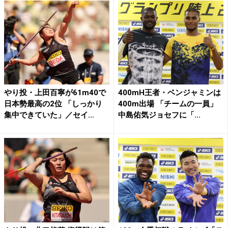
やり投・上田百寧が61m40で
400mH王者・ベンジャミンは
日本勢最高の2位 「しっかり
400m出場 「チームの一員」
集中できていた」／セイ...
中島佑気ジョセフに「...