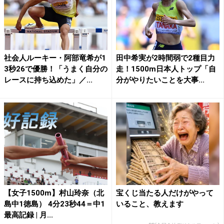
社会人ルーキー・阿部竜希が1
田中希実が2時間弱で2種目力
3秒26で優勝！「うまく自分の
走！1500m日本人トップ「自
レースに持ち込めた」／...
分がやりたいことを大事...
【女子1500m】村山玲奈（北
宝くじ当たる人だけがやって
島中1徳島） 4分23秒44＝中1
いること、教えます
最高記録 | 月...