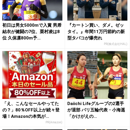
初日は男女5000mで入賞 男乕
『カートン買い、ダメ。ゼッ
結衣が健闘の7位、栗村凌は8
タイ。』年間11万円節約の新
位 久保凛800m予...
型タバコが爆売れ
PR(株式会社HAL)
「え、こんなセールやってた
Daiichi Lifeグループの2選手
の？」80％OFF以上が続々登
が退部 パリ五輪代表・小海遥
場！Amazonの本気が...
「かけがえの...
PR(Amazon)