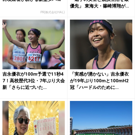
優先」 東海大・篠崎博翔が...
PR(株式会社HAL)
吉永優衣が100m予選で11秒4
「実感が湧かない」吉永優衣
7！高校歴代3位・7年ぶり大会
が19年ぶり100mと100mH2
新「さらに近づいた...
冠「ハードルのために...