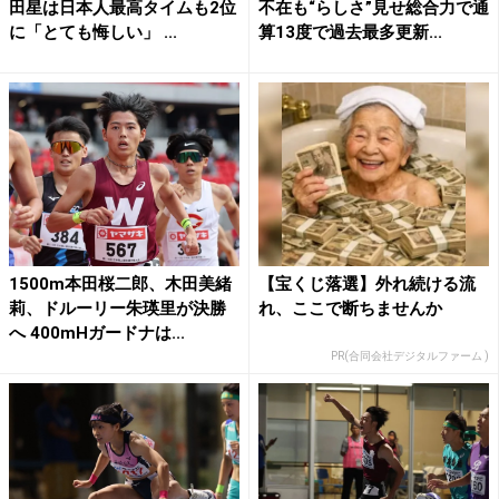
田星は日本人最高タイムも2位
不在も“らしさ”見せ総合力で通
に「とても悔しい」 ...
算13度で過去最多更新...
1500m本田桜二郎、木田美緒
【宝くじ落選】外れ続ける流
莉、ドルーリー朱瑛里が決勝
れ、ここで断ちませんか
へ 400mHガードナは...
PR(合同会社デジタルファーム )