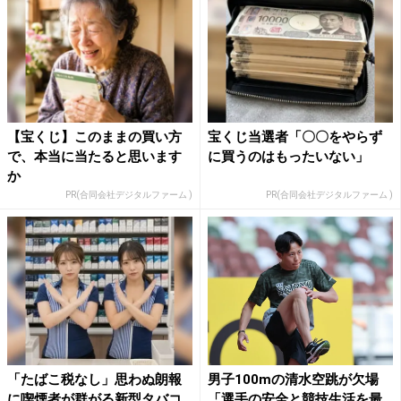
【宝くじ】このままの買い方
宝くじ当選者「〇〇をやらず
で、本当に当たると思います
に買うのはもったいない」
か
PR(合同会社デジタルファーム )
PR(合同会社デジタルファーム )
「たばこ税なし」思わぬ朗報
男子100mの清水空跳が欠場
に喫煙者が群がる新型タバコ
「選手の安全と競技生活を最