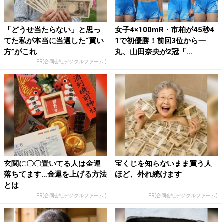
「どうせ当たらない」と思っ
女子4×100mR・市柏が45秒4
てた私が本当に当選した“買い
1で初優勝！前回3位から一
方”がこれ
丸、山田奈央が2冠「...
PR(合同会社デジタルファーム )
玄関に〇〇置いてる人は金運
宝くじを知らないまま買う人
落ちてます…金運を上げる方法
ほど、外れ続けます
とは
PR(合同会社デジタルファーム )
PR(合同会社デジタルファーム)