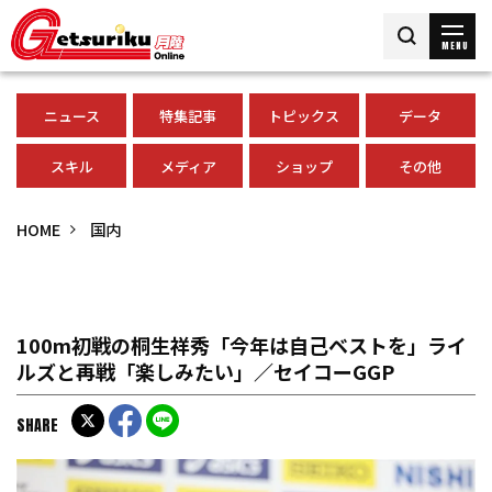
MENU
ニュース
特集記事
トピックス
データ
スキル
メディア
ショップ
その他
HOME
国内
100m初戦の桐生祥秀「今年は自己ベストを」ライ
ルズと再戦「楽しみたい」／セイコーGGP
SHARE