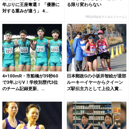
年ぶりに王座奪還！ 「優勝に
る限り変わらない
対する重みが違う」 4...
PR(合同会社デジタルファーム )
4×100mR・市船橋が39秒60
日本郵政Gの小坂井智絵が退部
で3年ぶりV！学校別歴代3位
ルーキーイヤーからクイーン
のチーム記録更新、...
ズ駅伝主力として上位入賞...