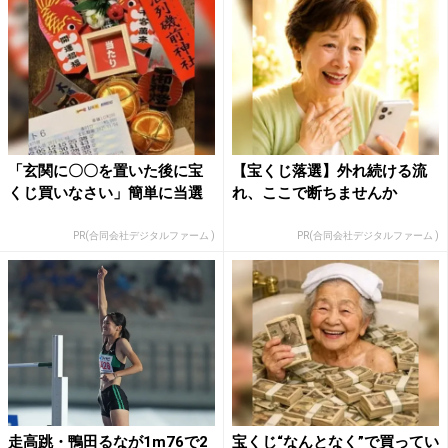
「玄関に〇〇を置いた後に宝
【宝くじ落選】外れ続ける流
くじ買いなさい」簡単に当選
れ、ここで断ちませんか
PR(合同会社デジタルファーム )
PR(合同会社デジタルファーム )
走高跳・鴨田るなが1m76で2
宝くじ“なんとなく”で買ってい