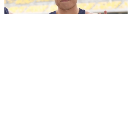
2026.08.09
400m白畑健太郎が学生歴代6位の45秒27！「世界に
近づいてきた」44秒台も手応え／富士北麓ワールドト
ライアル