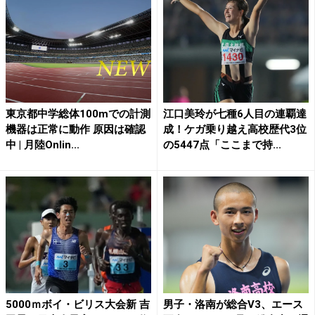
東京都中学総体100mでの計測
江口美玲が七種6人目の連覇達
機器は正常に動作 原因は確認
成！ケガ乗り越え高校歴代3位
中 | 月陸Onlin...
の5447点「ここまで持...
5000ｍボイ・ビリス大会新 吉
男子・洛南が総合V3、エース