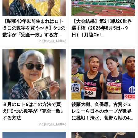
【昭和43年以前生まれはロト
【大会結果】第21回U20世界
６この数字を買うべき】6つの
選手権（2026年8月5日～9
数字が「完全一致」する方...
日） | 月陸Onl...
PR(株式会社MURA)
８月のロト6はこの方法で買
後藤大樹、久保凛、古賀ジェ
え!!６つの数字が『完全一致』
レミーら日本のホープが世界
する方法
に挑戦！清水、菅野ら軸の4
継...
PR(株式会社MURA)