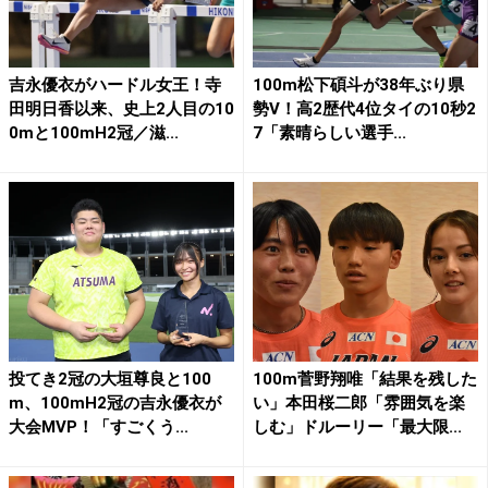
吉永優衣がハードル女王！寺
100m松下碩斗が38年ぶり県
田明日香以来、史上2人目の10
勢V！高2歴代4位タイの10秒2
0mと100mH2冠／滋...
7「素晴らしい選手...
投てき2冠の大垣尊良と100
100m菅野翔唯「結果を残した
m、100mH2冠の吉永優衣が
い」本田桜二郎「雰囲気を楽
大会MVP！「すごくう...
しむ」ドルーリー「最大限...