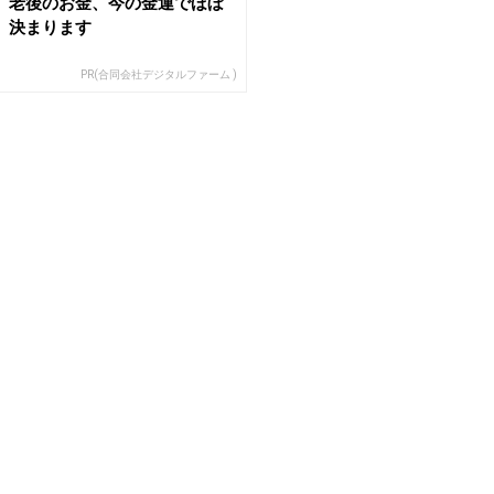
老後のお金、今の金運でほぼ
決まります
PR(合同会社デジタルファーム )