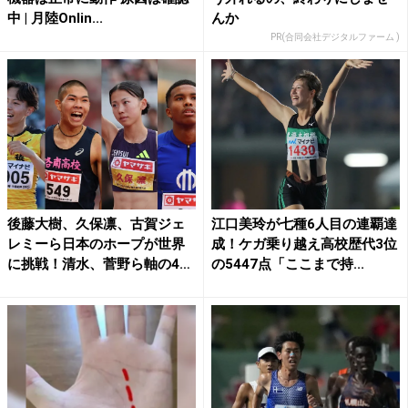
中 | 月陸Onlin...
んか
PR(合同会社デジタルファーム )
後藤大樹、久保凛、古賀ジェ
江口美玲が七種6人目の連覇達
レミーら日本のホープが世界
成！ケガ乗り越え高校歴代3位
に挑戦！清水、菅野ら軸の4
の5447点「ここまで持...
継...