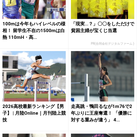
100mは今年もハイレベルの様
「現実…？」〇〇をしただけで
相！ 留学生不在の1500mは白
貧困主婦が宝くじ当選
熱 110mH・髙...
PR(合同会社デジタルファーム )
2026高校最新ランキング【男
走高跳・鴨田るなが1m76で2
子】 | 月陸Online｜月刊陸上競
年ぶりに王座奪還！ 「優勝に
技
対する重みが違う」 4...