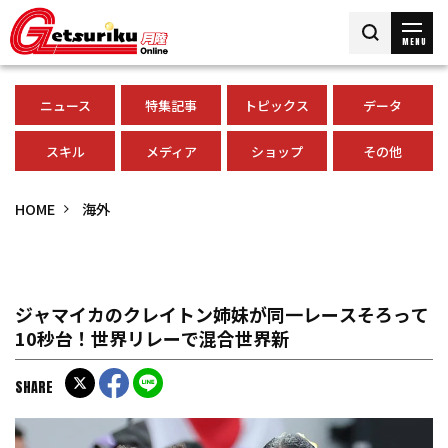
MENU
ニュース
特集記事
トピックス
データ
スキル
メディア
ショップ
その他
HOME
海外
ジャマイカのクレイトン姉妹が同一レースそろって
10秒台！世界リレーで混合世界新
SHARE