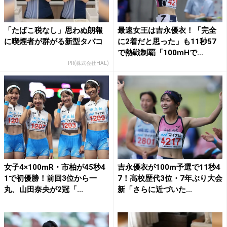
「たばこ税なし」思わぬ朗報
最速女王は吉永優衣！「完全
に喫煙者が群がる新型タバコ
に2着だと思った」も11秒57
で熱戦制覇「100mHで...
PR(株式会社HAL)
女子4×100mR・市柏が45秒4
吉永優衣が100m予選で11秒4
1で初優勝！前回3位から一
7！高校歴代3位・7年ぶり大会
丸、山田奈央が2冠「...
新「さらに近づいた...