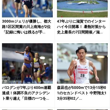
3000mジェリが優勝し、都大
47年ぶりに滋賀でのインター
路1区区間賞の川上南海が2位
ハイ今日開幕！ 暑熱対策から
「記録に悔いは残るが手...
史上最長の7日間開催／滋...
バログンが7年ぶり400m連覇
森凪也が5000mで13分15秒0
達成！体調不良のアクシデン
1のセカンドベスト 中野翔太1
ト乗り越え「目標の一つを...
3分35秒02／...