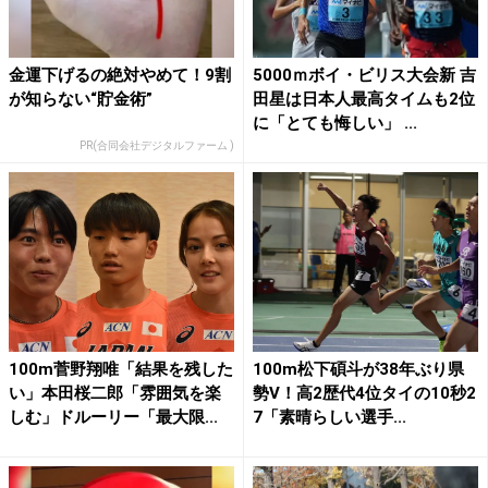
金運下げるの絶対やめて！9割
5000ｍボイ・ビリス大会新 吉
が知らない“貯金術”
田星は日本人最高タイムも2位
に「とても悔しい」 ...
PR(合同会社デジタルファーム )
100m菅野翔唯「結果を残した
100m松下碩斗が38年ぶり県
い」本田桜二郎「雰囲気を楽
勢V！高2歴代4位タイの10秒2
しむ」ドルーリー「最大限...
7「素晴らしい選手...