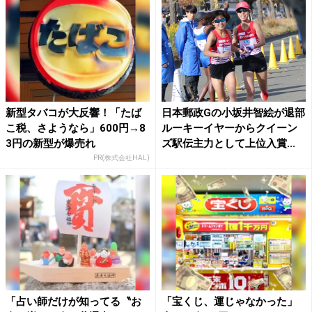
新型タバコが大反響！「たば
日本郵政Gの小坂井智絵が退部
こ税、さようなら」600円→8
ルーキーイヤーからクイーン
3円の新型が爆売れ
ズ駅伝主力として上位入賞...
PR(株式会社HAL)
「占い師だけが知ってる〝お
「宝くじ、運じゃなかった」