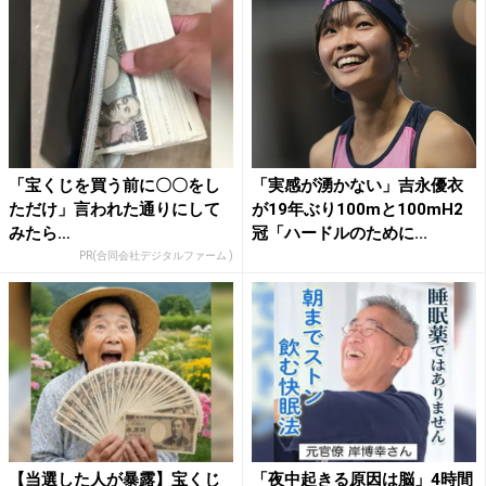
「宝くじを買う前に〇〇をし
「実感が湧かない」吉永優衣
ただけ」言われた通りにして
が19年ぶり100mと100mH2
みたら…
冠「ハードルのために...
PR(合同会社デジタルファーム )
【当選した人が暴露】宝くじ
「夜中起きる原因は脳」4時間