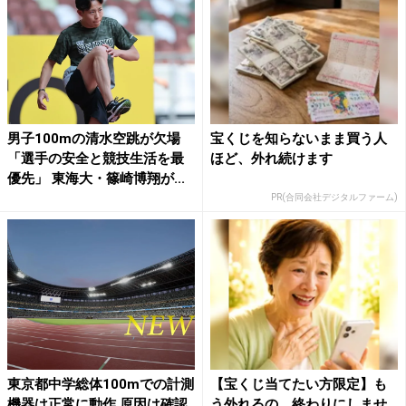
男子100mの清水空跳が欠場
宝くじを知らないまま買う人
「選手の安全と競技生活を最
ほど、外れ続けます
優先」 東海大・篠崎博翔が...
PR(合同会社デジタルファーム)
東京都中学総体100mでの計測
【宝くじ当てたい方限定】も
機器は正常に動作 原因は確認
う外れるの、終わりにしませ