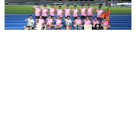
2026.08.06
女子総合は東海大相模が悲願の初Ｖ！ 「新チームにな
ってから目指してきた」 3年生コンビの優勝で勢い／
滋賀IH