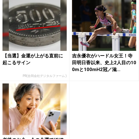
【当選】金運が上がる直前に
吉永優衣がハードル女王！寺
起こるサイン
田明日香以来、史上2人目の10
0mと100mH2冠／滋...
PR(合同会社デジタルファーム )