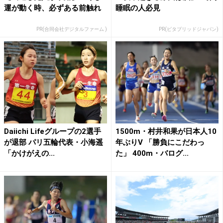
運が動く時、必ずある前触れ
睡眠の人必見
PR(合同会社デジタルファーム )
PR(ビタブリッドジャパン)
Daiichi Lifeグループの2選手
1500m・村井和果が日本人10
が退部 パリ五輪代表・小海遥
年ぶりV 「勝負にこだわっ
「かけがえの...
た」 400m・バログ...