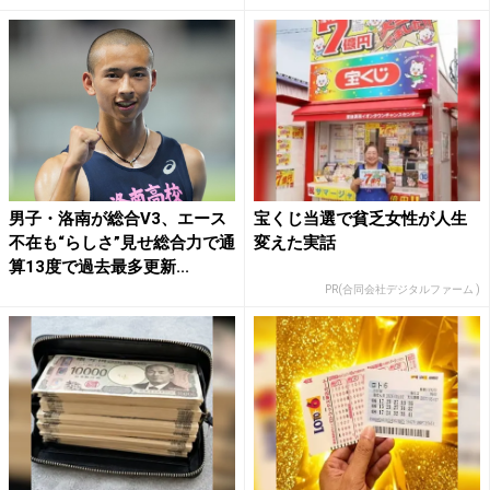
男子・洛南が総合V3、エース
宝くじ当選で貧乏女性が人生
不在も“らしさ”見せ総合力で通
変えた実話
算13度で過去最多更新...
PR(合同会社デジタルファーム )