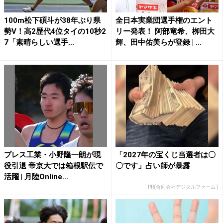
100m松下碩斗が38年ぶり県
全日本実業団選手権のエント
勢V！高2歴代4位タイの10秒2
リー発表！ 阿部竜希、栁田大
7「素晴らしい選手...
輝、田中佑美らが登録 | ...
プレス工業・小野隆一朗が現
「2027年の宝くじ当選者は〇
役引退 帝京大では箱根駅伝で
〇です」占い師が暴露
活躍 | 月陸Online...
PR(合同会社デジタルファーム )