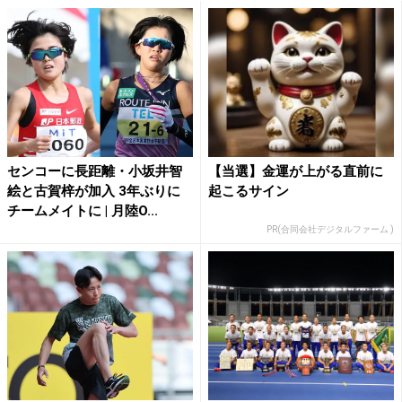
センコーに長距離・小坂井智
【当選】金運が上がる直前に
絵と古賀梓が加入 3年ぶりに
起こるサイン
チームメイトに | 月陸O...
PR(合同会社デジタルファーム )