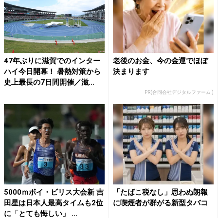
47年ぶりに滋賀でのインター
老後のお金、今の金運でほぼ
ハイ今日開幕！ 暑熱対策から
決まります
史上最長の7日間開催／滋...
PR(合同会社デジタルファーム )
5000ｍボイ・ビリス大会新 吉
「たばこ税なし」思わぬ朗報
田星は日本人最高タイムも2位
に喫煙者が群がる新型タバコ
に「とても悔しい」 ...