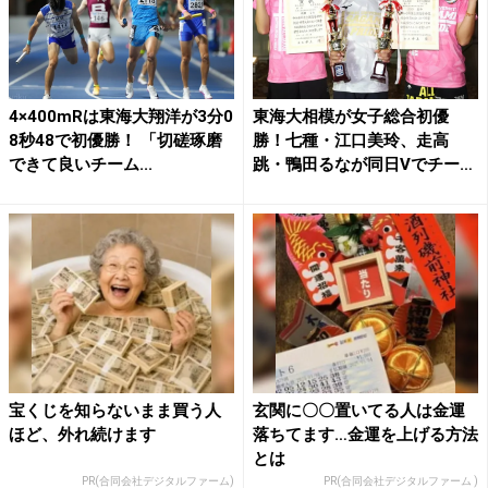
4×400mRは東海大翔洋が3分0
東海大相模が女子総合初優
8秒48で初優勝！ 「切磋琢磨
勝！七種・江口美玲、走高
できて良いチーム...
跳・鴨田るなが同日Vでチーム
牽引...
宝くじを知らないまま買う人
玄関に〇〇置いてる人は金運
ほど、外れ続けます
落ちてます…金運を上げる方法
とは
PR(合同会社デジタルファーム)
PR(合同会社デジタルファーム )