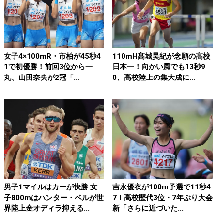
女子4×100mR・市柏が45秒4
110mH髙城昊紀が念願の高校
1で初優勝！前回3位から一
日本一！向かい風でも13秒9
丸、山田奈央が2冠「...
0、高校陸上の集大成に...
男子1マイルはカーが快勝 女
吉永優衣が100m予選で11秒4
子800mはハンター・ベルが世
7！高校歴代3位・7年ぶり大会
界陸上金オディラ抑える...
新「さらに近づいた...