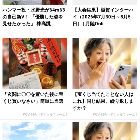
ハンマー投・水野光が64m63
【大会結果】滋賀インターハ
の自己新V！ 「優勝した姿を
イ（2026年7月30日～8月5
見せたかった」 棒高跳...
日） | 月陸Onli...
「玄関に〇〇を置いた後に宝
【宝くじ当てたことない人は
くじ買いなさい」簡単に当選
これ】同じ結果、繰り返しま
すか？
PR(合同会社デジタルファーム )
PR(合同会社デジタルファーム )