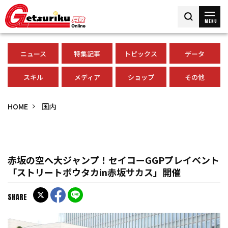
MENU
ニュース
特集記事
トピックス
データ
スキル
メディア
ショップ
その他
HOME
国内
赤坂の空へ大ジャンプ！セイコーGGPプレイベント
「ストリートボウタカin赤坂サカス」開催
SHARE