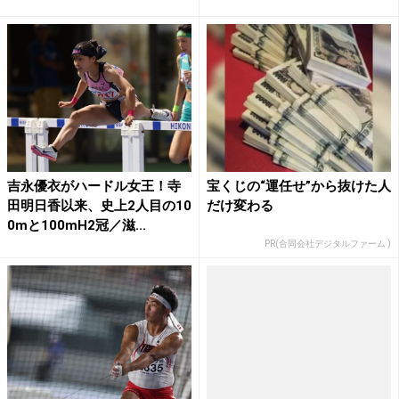
吉永優衣がハードル女王！寺
宝くじの“運任せ”から抜けた人
田明日香以来、史上2人目の10
だけ変わる
0mと100mH2冠／滋...
PR(合同会社デジタルファーム )