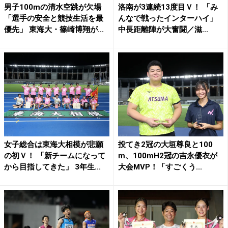
男子100mの清水空跳が欠場
洛南が3連続13度目Ｖ！ 「み
「選手の安全と競技生活を最
んなで戦ったインターハイ」
優先」 東海大・篠崎博翔が...
中長距離陣が大奮闘／滋...
女子総合は東海大相模が悲願
投てき2冠の大垣尊良と100
の初Ｖ！ 「新チームになって
m、100mH2冠の吉永優衣が
から目指してきた」 3年生...
大会MVP！「すごくう...