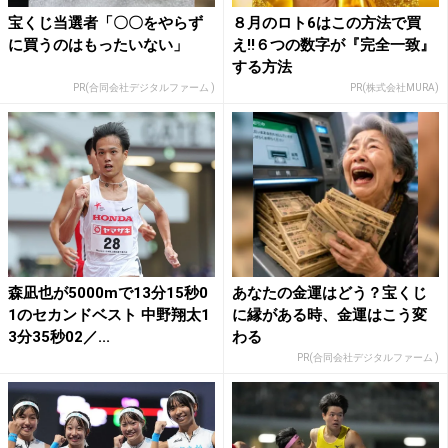
宝くじ当選者「〇〇をやらず
８月のロト6はこの方法で買
に買うのはもったいない」
え!!６つの数字が『完全一致』
する方法
PR(合同会社デジタルファーム )
PR(株式会社MURA)
森凪也が5000mで13分15秒0
あなたの金運はどう？宝くじ
1のセカンドベスト 中野翔太1
に縁がある時、金運はこう変
3分35秒02／...
わる
PR(合同会社デジタルファーム )