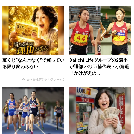
宝くじ“なんとなく”で買ってい
Daiichi Lifeグループの2選手
る限り変わらない
が退部 パリ五輪代表・小海遥
「かけがえの...
PR(合同会社デジタルファーム )