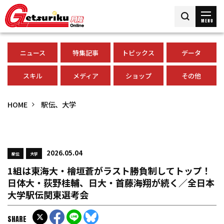
MENU
ニュース
特集記事
トピックス
データ
スキル
メディア
ショップ
その他
HOME
駅伝、大学
2026.05.04
駅伝
大学
1組は東海大・檜垣蒼がラスト勝負制してトップ！
日体大・荻野桂輔、日大・首藤海翔が続く／全日本
大学駅伝関東選考会
SHARE