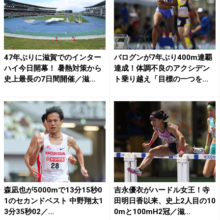
47年ぶりに滋賀でのインター
バログンが7年ぶり400m連覇
ハイ今日開幕！ 暑熱対策から
達成！体調不良のアクシデン
史上最長の7日間開催／滋...
ト乗り越え「目標の一つを...
森凪也が5000mで13分15秒0
吉永優衣がハードル女王！寺
1のセカンドベスト 中野翔太1
田明日香以来、史上2人目の10
3分35秒02／...
0mと100mH2冠／滋...