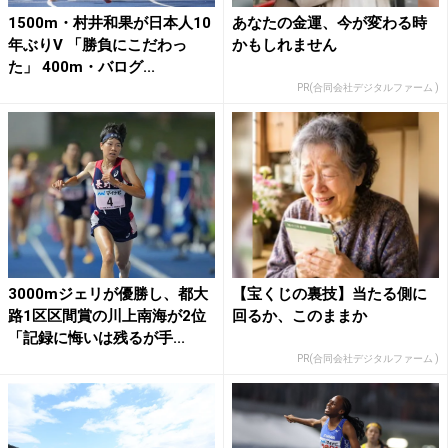
1500m・村井和果が日本人10
あなたの金運、今が変わる時
年ぶりV 「勝負にこだわっ
かもしれません
た」 400m・バログ...
PR(合同会社デジタルファーム )
3000mジェリが優勝し、都大
【宝くじの裏技】当たる側に
路1区区間賞の川上南海が2位
回るか、このままか
「記録に悔いは残るが手...
PR(合同会社デジタルファーム )