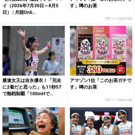
イ（2026年7月30日～8月5
す」噂のお茶
日） | 月陸Onli...
PR(ハーブ健康本舗)
最速女王は吉永優衣！「完全
アマゾン1位「このお茶ガチで
に2着だと思った」も11秒57
す」噂のお茶
で熱戦制覇「100mHで...
PR(ハーブ健康本舗)