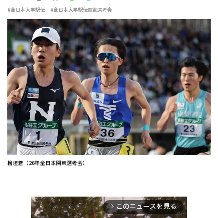
#全日本大学駅伝
#全日本大学駅伝関東選考会
檜垣蒼（26年全日本関東選考会）
このニュースを見る
arrow_forward_ios