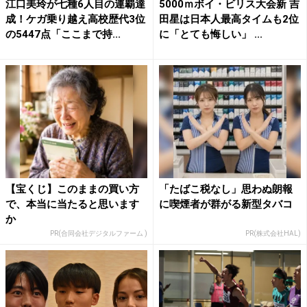
江口美玲が七種6人目の連覇達
5000ｍボイ・ビリス大会新 吉
成！ケガ乗り越え高校歴代3位
田星は日本人最高タイムも2位
の5447点「ここまで持...
に「とても悔しい」 ...
【宝くじ】このままの買い方
「たばこ税なし」思わぬ朗報
で、本当に当たると思います
に喫煙者が群がる新型タバコ
か
PR(合同会社デジタルファーム )
PR(株式会社HAL)