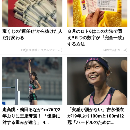
宝くじの“運任せ”から抜けた人
８月のロト6はこの方法で買
だけ変わる
え!!６つの数字が『完全一致』
する方法
PR(合同会社デジタルファーム )
PR(株式会社MURA)
走高跳・鴨田るなが1m76で2
「実感が湧かない」吉永優衣
年ぶりに王座奪還！ 「優勝に
が19年ぶり100mと100mH2
対する重みが違う」 4...
冠「ハードルのために...