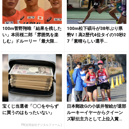
100m菅野翔唯「結果を残した
100m松下碩斗が38年ぶり県
い」本田桜二郎「雰囲気を楽
勢V！高2歴代4位タイの10秒2
しむ」ドルーリー「最大限...
7「素晴らしい選手...
宝くじ当選者「〇〇をやらず
日本郵政Gの小坂井智絵が退部
に買うのはもったいない」
ルーキーイヤーからクイーン
ズ駅伝主力として上位入賞...
PR(合同会社デジタルファーム )