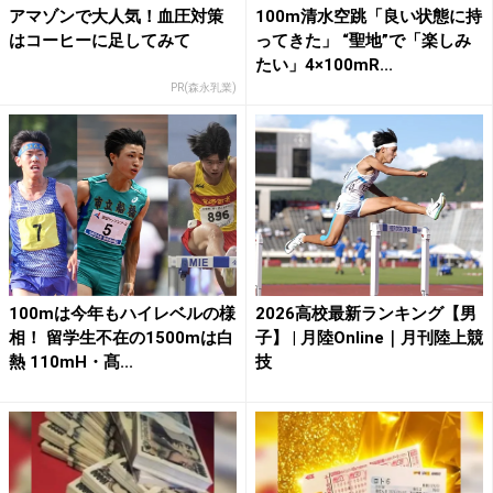
アマゾンで大人気！血圧対策
100m清水空跳「良い状態に持
はコーヒーに足してみて
ってきた」 “聖地”で「楽しみ
たい」4×100mR...
PR(森永乳業)
100mは今年もハイレベルの様
2026高校最新ランキング【男
相！ 留学生不在の1500mは白
子】 | 月陸Online｜月刊陸上競
熱 110mH・髙...
技