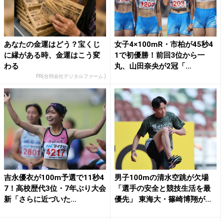
あなたの金運はどう？宝くじ
女子4×100mR・市柏が45秒4
に縁がある時、金運はこう変
1で初優勝！前回3位から一
わる
丸、山田奈央が2冠「...
PR(合同会社デジタルファーム )
吉永優衣が100m予選で11秒4
男子100mの清水空跳が欠場
7！高校歴代3位・7年ぶり大会
「選手の安全と競技生活を最
新「さらに近づいた...
優先」 東海大・篠崎博翔が...