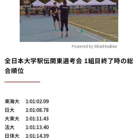
Powered by 
GliaStudios
Mute
全日本大学駅伝関東選考会 1組目終了時の総
合順位
東海大 1:01:02.09
日大 1:01:08.78
大東大 1:01:11.43
法大 1:01:13.40
日体大 1:01:14.39