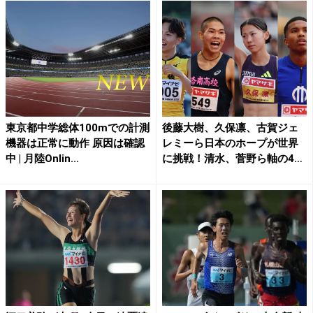
東京都中学総体100mでの計測
後藤大樹、久保凛、古賀ジェ
機器は正常に動作 原因は確認
レミーら日本のホープが世界
中 | 月陸Onlin...
に挑戦！清水、菅野ら軸の4
継...