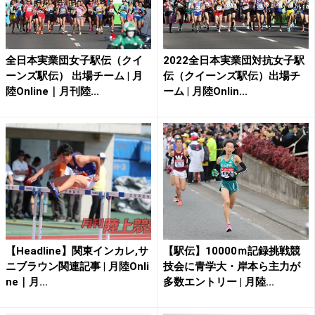
全日本実業団女子駅伝（クイ
2022全日本実業団対抗女子駅
ーンズ駅伝） 出場チーム | 月
伝（クイーンズ駅伝）出場チ
陸Online｜月刊陸...
ーム | 月陸Onlin...
【Headline】関東インカレ,サ
【駅伝】10000ｍ記録挑戦競
ニブラウン関連記事 | 月陸Onli
技会に青学大・岸本ら主力が
ne｜月...
多数エントリー | 月陸...