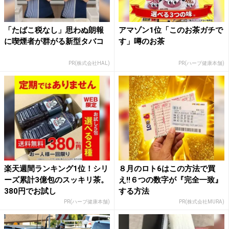
「たばこ税なし」思わぬ朗報
アマゾン1位「このお茶ガチで
に喫煙者が群がる新型タバコ
す」噂のお茶
PR(株式会社HAL)
PR(ハーブ健康本舗)
楽天週間ランキング1位！シリ
８月のロト6はこの方法で買
ーズ累計3億包のスッキリ茶。
え!!６つの数字が『完全一致』
380円でお試し
する方法
PR(ハーブ健康本舗)
PR(株式会社MURA)