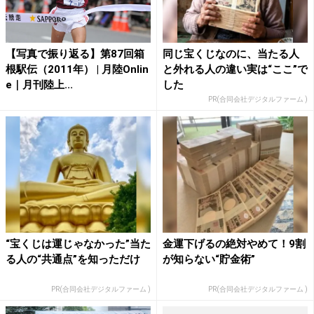
【写真で振り返る】第87回箱
同じ宝くじなのに、当たる人
根駅伝（2011年） | 月陸Onlin
と外れる人の違い実は“ここ”で
e｜月刊陸上...
した
PR(合同会社デジタルファーム )
“宝くじは運じゃなかった”当た
金運下げるの絶対やめて！9割
る人の“共通点”を知っただけ
が知らない“貯金術”
PR(合同会社デジタルファーム )
PR(合同会社デジタルファーム )