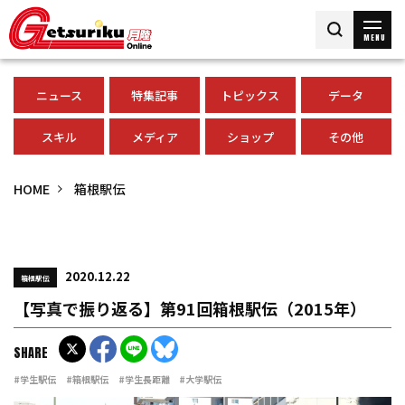
MENU
ニュース
特集記事
トピックス
データ
スキル
メディア
ショップ
その他
HOME
箱根駅伝
2020.12.22
箱根駅伝
【写真で振り返る】第91回箱根駅伝（2015年）
SHARE
#学生駅伝
#箱根駅伝
#学生長距離
#大学駅伝