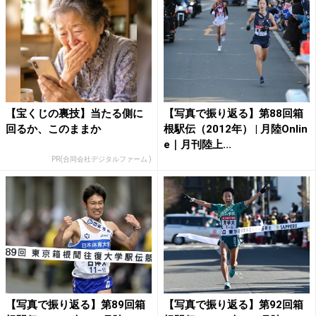
【宝くじの裏技】当たる側に
【写真で振り返る】第88回箱
回るか、このままか
根駅伝（2012年） | 月陸Onlin
e｜月刊陸上...
PR(合同会社デジタルファーム )
【写真で振り返る】第89回箱
【写真で振り返る】第92回箱