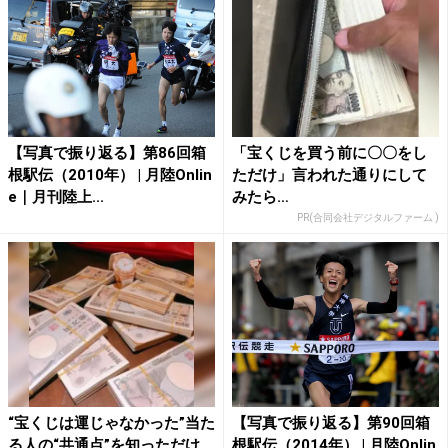
【写真で振り返る】第86回箱
「宝くじを買う前に〇〇をし
根駅伝（2010年） | 月陸Onlin
ただけ」言われた通りにして
e｜月刊陸上...
みたら…
PR(合同会社デジタルファーム )
“宝くじは運じゃなかった”当た
【写真で振り返る】第90回箱
る人の“共通点”を知っただけ
根駅伝（2014年） | 月陸Onlin