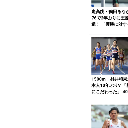
走高跳・鴨田るな
76で2年ぶりに王
還！ 「優勝に対す
みが違う」 4...
1500m・村井和
本人10年ぶりV 「
にこだわった」 40
m・バログ...