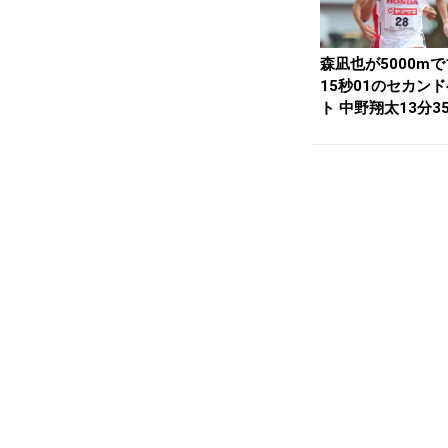
森凪也が5000mで
15秒01のセカン
ト 中野翔太13分3
／...