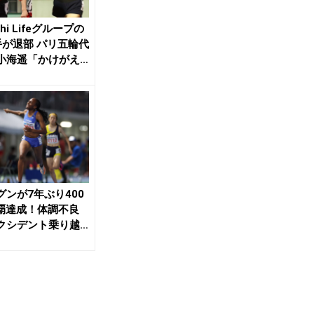
ichi Lifeグループの
手が退部 パリ五輪代
小海遥「かけがえ
グンが7年ぶり400
覇達成！体調不良
クシデント乗り越
標の一つを...