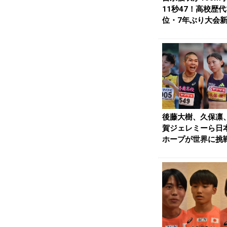
11秒47！高校歴代
位・7年ぶり大会
らに近づいた...
後藤大樹、久保凛
賀ジェレミーら日
ホープが世界に挑
清水、菅野ら軸の4継