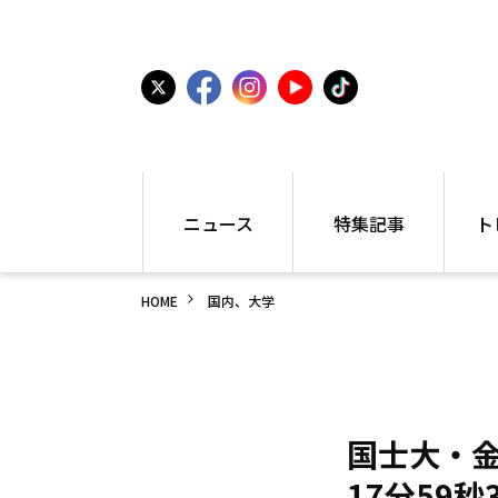
ニュース
特集記事
ト
国内
世界陸上
シュー
HOME
国内、大学
駅伝
特集
インフ
箱根駅伝
学生長距離
編集部
大学
高校・中学
PR
高校
アラカルト
アイテ
中学
プレゼ
国士大・金
世界陸上
日本代表