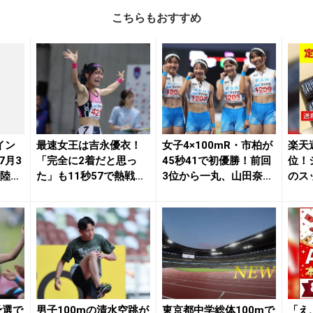
こちらもおすすめ
イン
最速女王は吉永優衣！
女子4×100mR・市柏が
楽天
7月3
「完全に2着だと思っ
45秒41で初優勝！前回
位！
月陸On
た」も11秒57で熱戦制
3位から一丸、山田奈央
のス
覇「100mHで...
が2冠「...
お試
予選で
男子100mの清水空跳が
東京都中学総体100mで
「え