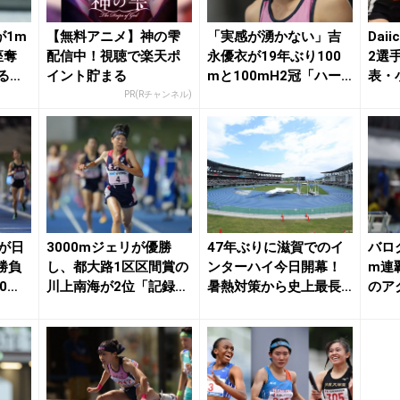
が1m
【無料アニメ】神の雫
「実感が湧かない」吉
Dai
座奪
配信中！視聴で楽天ポ
永優衣が19年ぶり100
2選
る重
イント貯まる
mと100mH2冠「ハー
表・
ドルのために...
の...
PR(Rチャンネル)
果が日
3000mジェリが優勝
47年ぶりに滋賀でのイ
バロ
勝負
し、都大路1区区間賞の
ンターハイ今日開幕！
m連
0
川上南海が2位「記録に
暑熱対策から史上最長
のア
悔いは残るが手...
の7日間開催／滋...
え「目