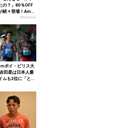
たの？」80％OFF
が続々登場！Amaz
本気が...
PR(Amazon)
00ｍボイ・ビリス大
 吉田星は日本人最
イムも2位に「とて
い」 ...