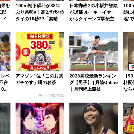
結果を
100m松下碩斗が38年
日本郵政Gの小坂井智絵
10
二郎
ぶり県勢V！高2歴代4位
が退部 ルーキーイヤー
態に
」ド
タイの10秒27「素晴ら
からクイーンズ駅伝主
地”
.
しい選手...
力として上位入賞...
100m
イレベ
アマゾン1位「このお茶
2026高校最新ランキン
【9
不在
ガチです」噂のお茶
グ【男子】 | 月陸Online
料配
10m
｜月刊陸上競技
なら
PR(ハーブ健康本舗)