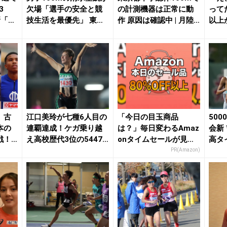
3
欠場「選手の安全と競
の計測機器は正常に動
って
新「さ
技生活を最優先」 東海
作 原因は確認中 | 月陸O
以上
大・篠崎博翔が...
nlin...
onの
、古
江口美玲が七種6人目の
「今日の目玉商品
50
本の
連覇達成！ケガ乗り越
は？」毎日変わるAmaz
会新
戦！
え高校歴代3位の5447
onタイムセールが見逃
高タ
...
点「ここまで持...
せない
も悔し
PR(Amazon)