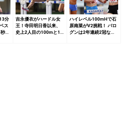
13分
吉永優衣がハードル女
ハイレベル100mHで石
ドベス
王！寺田明日香以来、
原南菜がV2挑戦！ バロ
5秒02
史上2人目の100mと10
グンは2年連続2冠なる
0mH2冠／滋...
か 両リレ...