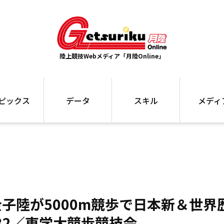
陸上競技Webメディア「月陸Online」
ピックス
データ
スキル
メディ
ズ
ランキング
トレーニング
インタビュー
ォ
最高記録
お役立ち情報
大会ギャラリ
コラム
世界大会
箱根駅伝
国内大会
写真記事
ム
駅伝データ
ント
選手名鑑
子陸が5000m競歩で日本新＆世界
スケジュール
関連リンク