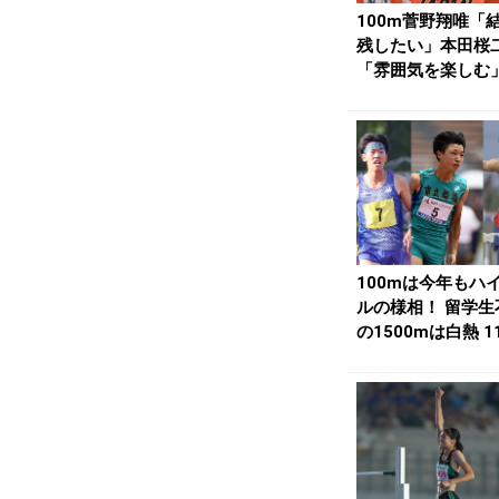
100m菅野翔唯「
残したい」本田桜
「雰囲気を楽しむ
ルーリー「最大限..
100mは今年もハ
ルの様相！ 留学生
の1500mは白熱 1
H・髙...