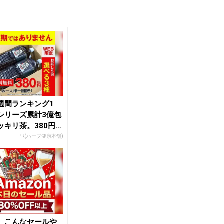
週間ランキング1
シリーズ累計3億包
ッキリ茶。380円で
し
PR(ハーブ健康本舗)
、こんなセールや