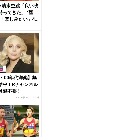
0m清水空跳「良い状
持ってきた」 “聖
で「楽しみたい」4×
R...
0・00年代洋楽】無
信中！Rチャンネル
登録不要！
PR(Rチャンネル)