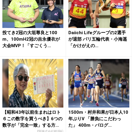
投てき2冠の大垣尊良と100
Daiichi Lifeグループの2選手
m、100mH2冠の吉永優衣が
が退部 パリ五輪代表・小海遥
大会MVP！「すごくう...
「かけがえの...
【昭和43年以前生まれはロト
1500m・村井和果が日本人10
６この数字を買うべき】6つの
年ぶりV 「勝負にこだわっ
数字が「完全一致」する方...
た」 400m・バログ...
PR(株式会社MURA)