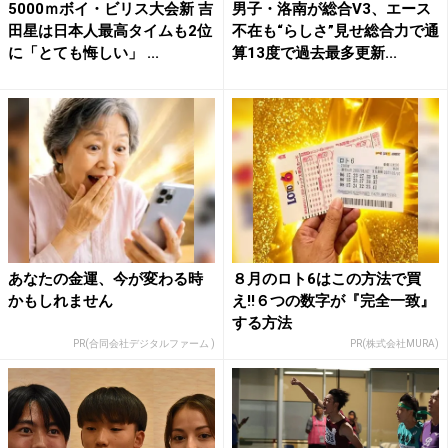
5000ｍボイ・ビリス大会新 吉
男子・洛南が総合V3、エース
田星は日本人最高タイムも2位
不在も“らしさ”見せ総合力で通
に「とても悔しい」 ...
算13度で過去最多更新...
あなたの金運、今が変わる時
８月のロト6はこの方法で買
かもしれません
え!!６つの数字が『完全一致』
する方法
PR(合同会社デジタルファーム )
PR(株式会社MURA)