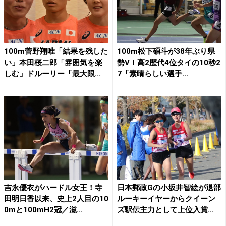
100m菅野翔唯「結果を残した
100m松下碩斗が38年ぶり県
い」本田桜二郎「雰囲気を楽
勢V！高2歴代4位タイの10秒2
しむ」ドルーリー「最大限...
7「素晴らしい選手...
吉永優衣がハードル女王！寺
日本郵政Gの小坂井智絵が退部
田明日香以来、史上2人目の10
ルーキーイヤーからクイーン
0mと100mH2冠／滋...
ズ駅伝主力として上位入賞...