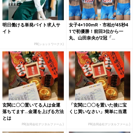
明日働ける単発バイト求人サ
女子4×100mR・市柏が45秒4
イト
1で初優勝！前回3位から一
丸、山田奈央が2冠「...
PR(ショットワークス)
玄関に〇〇置いてる人は金運
「玄関に〇〇を置いた後に宝
落ちてます…金運を上げる方法
くじ買いなさい」簡単に当選
とは
PR(合同会社デジタルファーム )
PR(合同会社デジタルファーム )