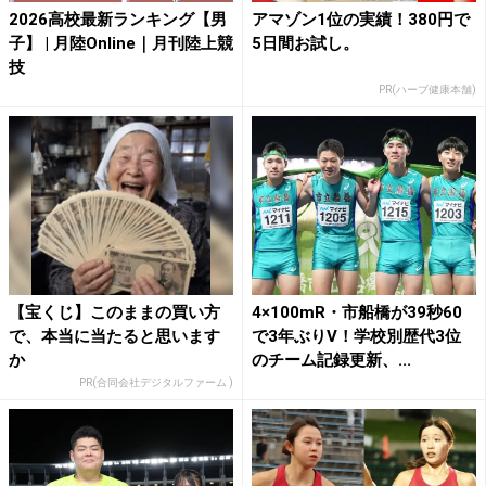
2026高校最新ランキング【男
アマゾン1位の実績！380円で
子】 | 月陸Online｜月刊陸上競
5日間お試し。
技
PR(ハーブ健康本舗)
【宝くじ】このままの買い方
4×100mR・市船橋が39秒60
で、本当に当たると思います
で3年ぶりV！学校別歴代3位
か
のチーム記録更新、...
PR(合同会社デジタルファーム )