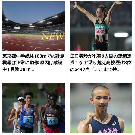
東京都中学総体100mでの計測
江口美玲が七種6人目の連覇達
機器は正常に動作 原因は確認
成！ケガ乗り越え高校歴代3位
中 | 月陸Onlin...
の5447点「ここまで持...