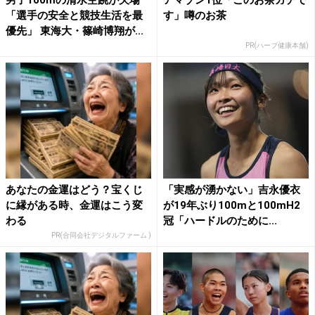
「選手の安全と競技生活を最
す」噂のお茶
優先」 東海大・篠崎博翔が...
PR(ハーブ健康本舗)
あなたの金運はどう？宝くじ
「実感が湧かない」吉永優衣
に縁がある時、金運はこう変
が19年ぶり100mと100mH2
わる
冠「ハードルのために...
PR(合同会社デジタルファーム )