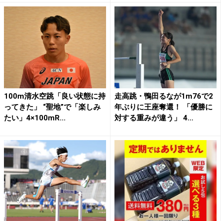
100m清水空跳「良い状態に持
走高跳・鴨田るなが1m76で2
ってきた」 “聖地”で「楽しみ
年ぶりに王座奪還！ 「優勝に
たい」4×100mR...
対する重みが違う」 4...