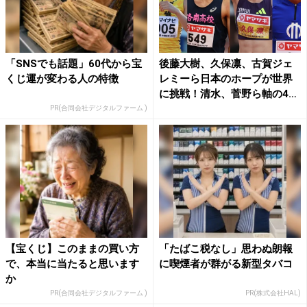
「SNSでも話題」60代から宝
後藤大樹、久保凛、古賀ジェ
くじ運が変わる人の特徴
レミーら日本のホープが世界
に挑戦！清水、菅野ら軸の4
継...
PR(合同会社デジタルファーム )
【宝くじ】このままの買い方
「たばこ税なし」思わぬ朗報
で、本当に当たると思います
に喫煙者が群がる新型タバコ
か
PR(合同会社デジタルファーム )
PR(株式会社HAL)