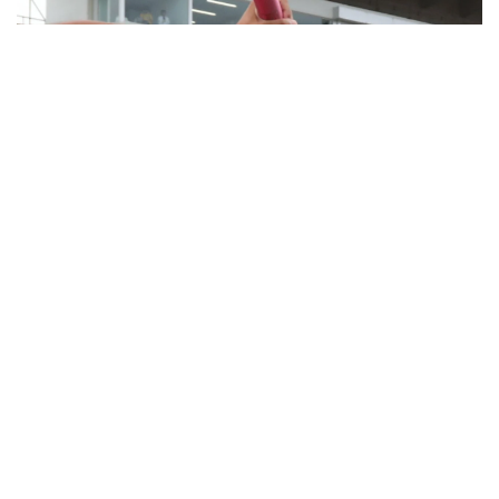
2026.08.07
【男子110mH】高橋颯太（軽井沢A＆AC・2長野） 13
秒84＝中2最高