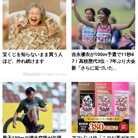
宝くじを知らないまま買う人
吉永優衣が100m予選で11秒4
ほど、外れ続けます
7！高校歴代3位・7年ぶり大会
新「さらに近づいた...
PR(合同会社デジタルファーム)
男子100mの清水空跳が欠場
アマゾン1位「このお茶ガチで