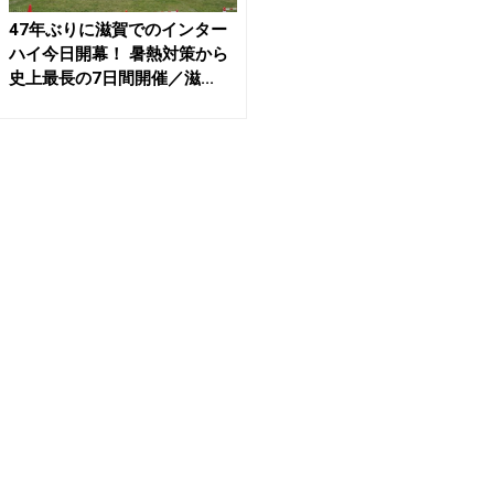
47年ぶりに滋賀でのインター
ハイ今日開幕！ 暑熱対策から
史上最長の7日間開催／滋...