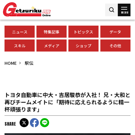
MENU
ニュース
特集記事
トピックス
データ
スキル
メディア
ショップ
その他
HOME
駅伝
トヨタ自動車に中大・吉居駿恭が入社！ 兄・大和と
再びチームメイトに「期待に応えられるように精一
杯頑張ります」
SHARE