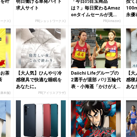
、を叶
明日働ける単発バイト
「今日の目玉商品
投て
求人サイト
は？」毎日変わるAmaz
100
onタイムセールが見逃
永優
せない
「すご
ワークス)
PR(ショットワークス)
PR(Amazon)
のお茶
【大人気】ひんやり冷
Daiichi Lifeグループの
【大
茶
感寝具で快適な睡眠を
2選手が退部 パリ五輪代
感寝
あなたに。
表・小海遥「かけがえ
あな
の...
健康本舗)
PR(アイリスプラザ)