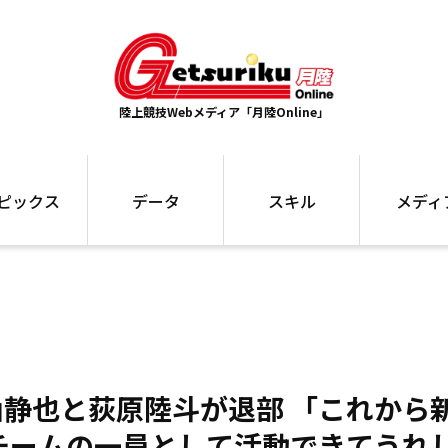
陸上競技Webメディア「月陸Online」
ピックス
データ
スキル
メディ
ズ
ランキング
トレーニング
インタビュー
ォ
最高記録
お役立ち情報
大会ギャラリ
コラム
世界大会
箱根駅伝
国内大会
写真記事
ム
駅伝データ
ント
選手名鑑
山静也と荻原陸斗が退部 「これから
スケジュール
関連リンク