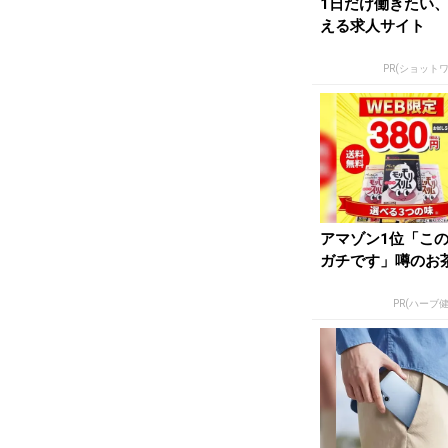
1日だけ働きたい
える求人サイト
PR(ショット
アマゾン1位「こ
ガチです」噂のお
PR(ハーブ