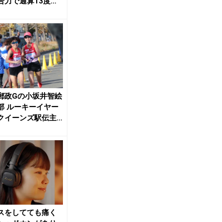
合力で通算13度で
多更新...
郵政Gの小坂井智絵
部 ルーキーイヤー
クイーンズ駅伝主
て上位入賞...
スをしてても痛く