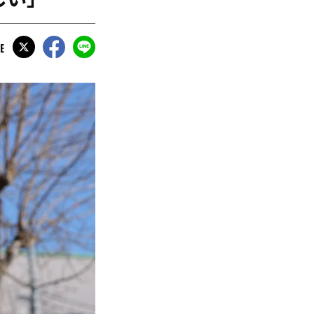
しい」
E