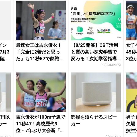
イン
最速女王は吉永優衣！
【8/25開催】CBT活用
女子
7月3
「完全に2着だと思っ
と質の高い探究学習で
45
月陸On
た」も11秒57で熱戦制
変わる！次期学習指導
3位
覇「100mHで...
要領を見据えた...
が2冠
PR(COMPASS)
万円以
吉永優衣が100m予選で
部屋を沼らせるスピー
男子
カー
11秒47！高校歴代3
カー
欠場
位・7年ぶり大会新「さ
技生
(デノン)
PR(デノン)