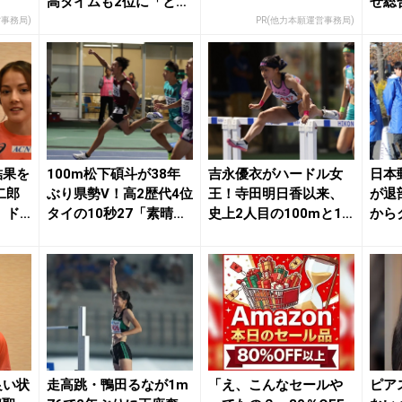
高タイムも2位に「とて
せ総
も悔しい」 ...
過去最
営事務局)
PR(他力本願運営事務局)
結果を
100m松下碩斗が38年
吉永優衣がハードル女
日本
二郎
ぶり県勢V！高2歴代4位
王！寺田明日香以来、
が退
」ド
タイの10秒27「素晴ら
史上2人目の100mと10
から
.
しい選手...
0mH2冠／滋...
力とし
良い状
走高跳・鴨田るなが1m
「え、こんなセールや
ピア