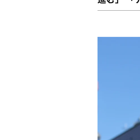
進む」 「
海外
五輪
好記録
大会結果