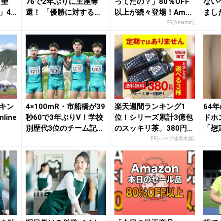
“聖
76で2年ぶりに王座奪
ってたの？」80％OFF
ない
」4×
還！ 「優勝に対する重
以上が続々登場！Amaz
まし
みが違う」 4...
onの本気が...
PR(Amazon)
ンキン
4×100mR・市船橋が39
楽天週間ランキング1
64
line
秒60で3年ぶりV！学校
位！シリーズ累計3億包
ドホ
別歴代3位のチーム記録
のスッキリ茶。380円で
「想
更新、...
お試し
PR(ハーブ健康本舗)