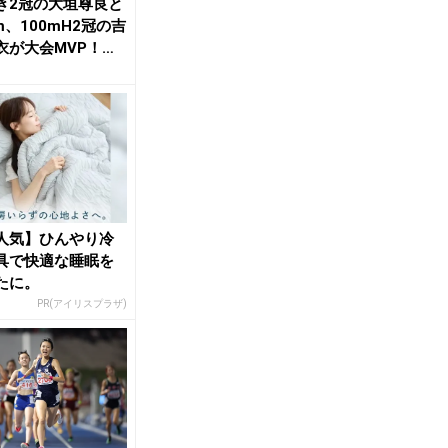
き2冠の大垣尊良と
m、100mH2冠の吉
衣が大会MVP！
くう...
人気】ひんやり冷
具で快適な睡眠を
たに。
PR(アイリスプラザ)