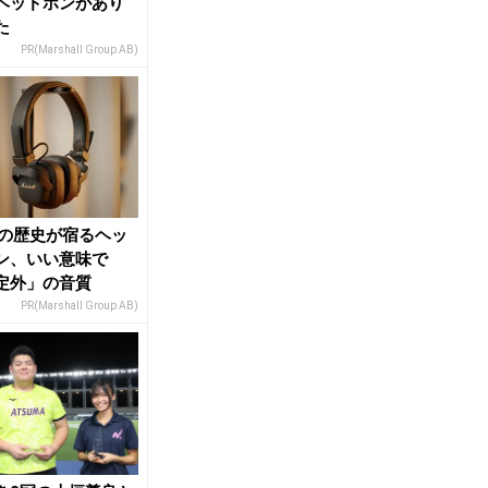
ヘッドホンがあり
た
PR(Marshall Group AB)
年の歴史が宿るヘッ
ン、いい意味で
定外」の音質
PR(Marshall Group AB)