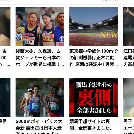
らに近づいた...
大・篠
」吉
後藤大樹、久保凛、古
東京都中学総体100mで
江口
00
賀ジェレミーら日本の
の計測機器は正常に動
連覇
ハー
ホープが世界に挑戦！
作 原因は確認中 | 月陸O
え高
清水、菅野ら軸の4継...
nlin...
点「こ
限界
5000ｍボイ・ビリス大
競馬予想サイトの裏
男子
会新 吉田星は日本人最
側、全部書きました。
エー