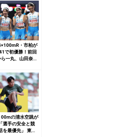
4×100mR・市柏が
秒41で初優勝！前回
から一丸、山田奈央
「...
100mの清水空跳が
「選手の安全と競
活を最優先」 東海