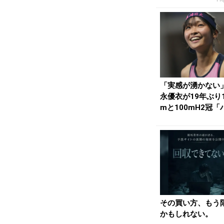
「実感が湧かない
永優衣が19年ぶり1
mと100mH2冠「
ドルのために...
その買い方、もう
かもしれない。