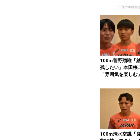
PR(他力本願運
100m菅野翔唯「
残したい」本田桜
「雰囲気を楽しむ
ルーリー「最大限..
100m清水空跳「