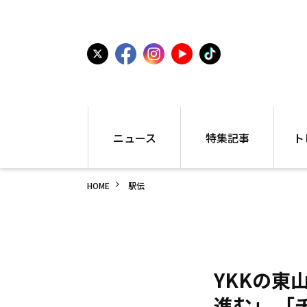
ニュース
特集記事
ト
国内
世界陸上
シュー
HOME
駅伝
駅伝
特集
インフ
箱根駅伝
学生長距離
編集部
大学
高校・中学
PR
高校
アラカルト
アイテ
中学
プレゼ
YKKの東
世界陸上
日本代表