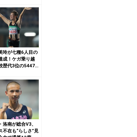
崎博翔が...
美玲が七種6人目の
達成！ケガ乗り越
校歴代3位の5447
こまで持...
・洛南が総合V3、
ス不在も“らしさ”見