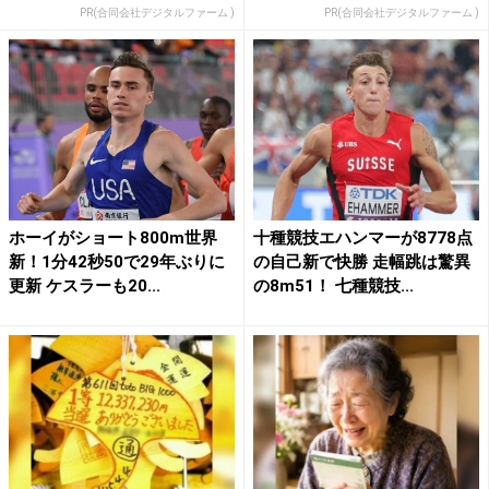
PR(合同会社デジタルファーム )
PR(合同会社デジタルファーム )
ホーイがショート800m世界
十種競技エハンマーが8778点
新！1分42秒50で29年ぶりに
の自己新で快勝 走幅跳は驚異
更新 ケスラーも20...
の8m51！ 七種競技...