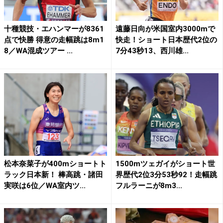
十種競技・エハンマーが8361
遠藤日向が米国室内3000mで
点で快勝 得意の走幅跳は8m1
快走！ショート日本歴代2位の
8／WA混成ツアー ...
7分43秒13、西川雄...
松本奈菜子が400mショートト
1500mツェガイがショート世
ラック日本新！ 棒高跳・諸田
界歴代2位3分53秒92！走幅跳
実咲は6位／WA室内ツ...
フルラーニが8m3...