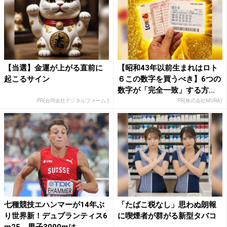
【当選】金運が上がる直前に
【昭和43年以前生まれはロト
起こるサイン
６この数字を買うべき】6つの
数字が「完全一致」する方...
PR(合同会社デジタルファーム )
PR(株式会社MURA)
七種競技エハンマーが14年ぶ
「たばこ税なし」思わぬ朗報
り世界新！デュプランティス6
に喫煙者が群がる新型タバコ