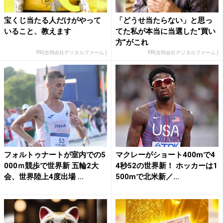
宝くじ当たる人だけがやって
「どうせ当たらない」と思っ
いること、教えます
てた私が本当に当選した“買い
方”がこれ
PR(合同会社デジタルファーム )
PR(合同会社デジタルファーム )
フォルトゥナートが室内での5
マクレーがショート400mで4
000ｍ競歩で世界新 五輪2大
4秒52の世界新！ ホッカーは1
会、世界陸上4度出場 ...
500mで北米新／...