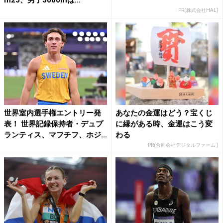
m25、男子3000mは...
PR(株式会社HAL)
世界室内選手権エントリー発
あなたの金運はどう？宝くじ
表！ 世界記録保持者・デュプ
に縁がある時、金運はこう変
ランティス、マフチフ、ホジ...
わる
PR(合同会社デジタルファーム )