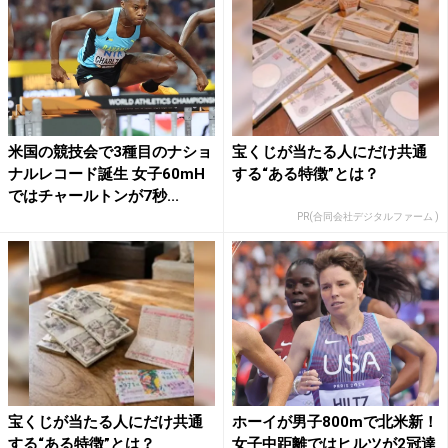
米国の競技会で3種目のナショ
宝くじが当たる人にだけ共通
ナルレコード誕生 女子60mH
する“ある特徴”とは？
ではチャールトンが7秒...
PR(合同会社デジタルファーム )
宝くじが当たる人にだけ共通
ホーイが男子800mで北米新！
する“ある特徴”とは？
女子中距離ではヒルツが2冠達