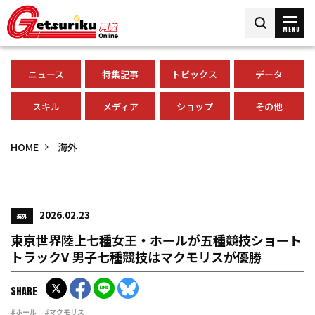
MENU
ニュース
特集記事
トピックス
データ
スキル
メディア
ショップ
その他
HOME
海外
2026.02.23
海外
東京世界陸上七種女王・ホールが五種競技ショート
トラックV 男子七種競技はマクモリスが優勝
SHARE
#ホール
#マクモリス