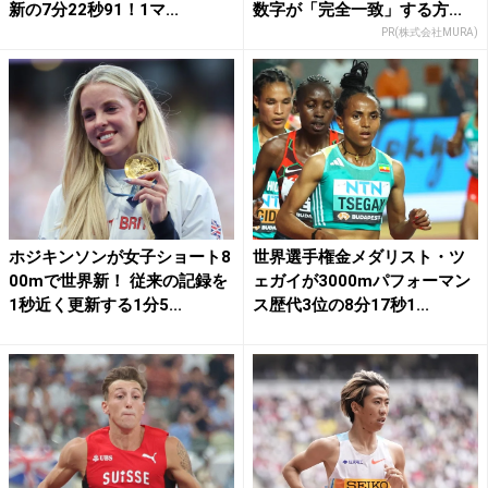
新の7分22秒91！1マ...
数字が「完全一致」する方...
PR(株式会社MURA)
ホジキンソンが女子ショート8
世界選手権金メダリスト・ツ
00mで世界新！ 従来の記録を
ェガイが3000mパフォーマン
1秒近く更新する1分5...
ス歴代3位の8分17秒1...