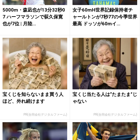
5000m・森凪也が13分32秒0
女子60mH世界記録保持者チ
7 ハーフマラソンで荻久保寛
ャールトンが7秒77の今季世界
也が7位 | 月陸...
最高 ドッソが60mイ...
宝くじを知らないまま買う人
宝くじ当たる人は“たまたま”じ
ほど、外れ続けます
ゃない
PR(合同会社デジタルファーム)
PR(合同会社デジタルファーム)