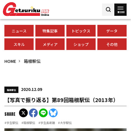
MENU
ニュース
特集記事
トピックス
データ
スキル
メディア
ショップ
その他
HOME
箱根駅伝
2020.12.09
箱根駅伝
【写真で振り返る】第89回箱根駅伝（2013年）
SHARE
#学生駅伝
#箱根駅伝
#学生長距離
#大学駅伝