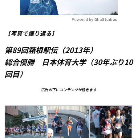
Powered by 
GliaStudios
Mute
【写真で振り返る】
第89回箱根駅伝（2013年）
総合優勝 日本体育大学（30年ぶり10
回目）
広告の下にコンテンツが続きます