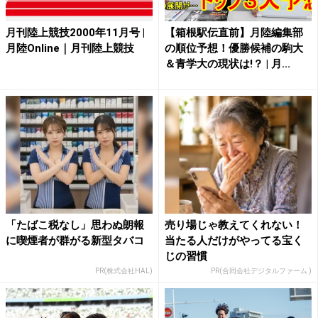
月刊陸上競技2000年11月号 |
【箱根駅伝直前】月陸編集部
月陸Online｜月刊陸上競技
の順位予想！優勝候補の駒大
＆青学大の現状は!？ | 月...
「たばこ税なし」思わぬ朗報
売り場じゃ教えてくれない！
に喫煙者が群がる新型タバコ
当たる人だけがやってる宝く
じの習慣
PR(株式会社HAL)
PR(合同会社デジタルファーム )