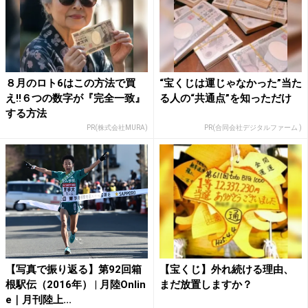
８月のロト6はこの方法で買
“宝くじは運じゃなかった”当た
え!!６つの数字が『完全一致』
る人の“共通点”を知っただけ
する方法
PR(株式会社MURA)
PR(合同会社デジタルファーム )
【写真で振り返る】第92回箱
【宝くじ】外れ続ける理由、
根駅伝（2016年） | 月陸Onlin
まだ放置しますか？
e｜月刊陸上...