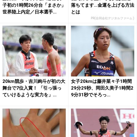
子初の1時間26分台「まさか」
落ちてます…金運を上げる方法
世界陸上内定／日本選手...
とは
PR(合同会社デジタルファーム )
20km競歩・吉川絢斗が初の大
女子20kmは藤井菜々子1時間
舞台で7位入賞！ 「引っ張っ
29分29秒、岡田久美子1時間2
ていけるような実力を」...
9分31秒でそろっ...