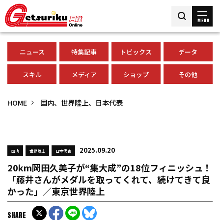
MENU
ニュース
特集記事
トピックス
データ
スキル
メディア
ショップ
その他
HOME
国内、世界陸上、日本代表
2025.09.20
国内
世界陸上
日本代表
20km岡田久美子が“集大成”の18位フィニッシュ！
「藤井さんがメダルを取ってくれて、続けてきて良
かった」／東京世界陸上
SHARE