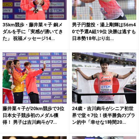
35km競歩・藤井菜々子 銅メ
男子円盤投・湯上剛輝は56m4
ダルを手に「実感が湧いてき
0で予選A組19位 決勝は逃すも
た」 祝福メッセージ14...
日本勢18年ぶり出...
藤井菜々子が20km競歩で3位
24歳・吉川絢斗がシニア初世
日本女子競歩初のメダル獲
界で堂々7位！後半勝負のプラ
得！ 男子は吉川絢斗が7...
ン的中「幸せな1時間20...