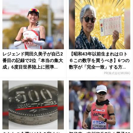
レジェンド岡田久美子が自己2
【昭和43年以前生まれはロト
番目の記録で2位「本当の集大
６この数字を買うべき】6つの
成」6度目世界陸上に照準...
数字が「完全一致」する方...
PR(株式会社MURA)