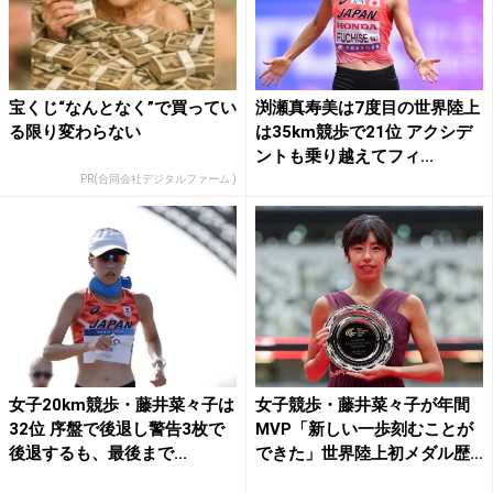
宝くじ“なんとなく”で買ってい
渕瀬真寿美は7度目の世界陸上
る限り変わらない
は35km競歩で21位 アクシデ
ントも乗り越えてフィ...
PR(合同会社デジタルファーム )
女子20km競歩・藤井菜々子は
女子競歩・藤井菜々子が年間
32位 序盤で後退し警告3枚で
MVP「新しい一歩刻むことが
後退するも、最後まで...
できた」世界陸上初メダル歴...