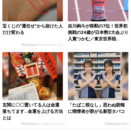
宝くじの“運任せ”から抜けた人
吉川絢斗が殊勲の7位！世界初
だけ変わる
挑戦の24歳が日本勢2大会ぶり
入賞つかむ／東京世界陸...
PR(合同会社デジタルファーム )
玄関に〇〇置いてる人は金運
「たばこ税なし」思わぬ朗報
落ちてます…金運を上げる方法
に喫煙者が群がる新型タバコ
とは
PR(合同会社デジタルファーム )
PR(株式会社HAL)