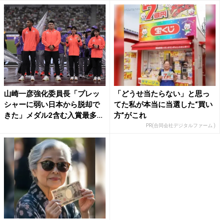
山崎一彦強化委員長「プレッ
「どうせ当たらない」と思っ
シャーに弱い日本から脱却で
てた私が本当に当選した“買い
きた」メダル2含む入賞最多
方”がこれ
タ...
PR(合同会社デジタルファーム )