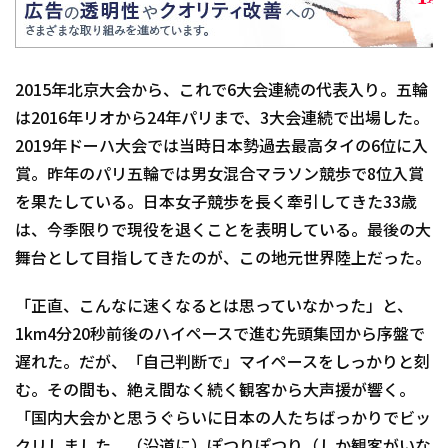
2015年北京大会から、これで6大会連続の代表入り。五輪
は2016年リオから24年パリまで、3大会連続で出場した。
2019年ドーハ大会では当時日本勢過去最高タイの6位に入
賞。昨年のパリ五輪では男女混合マラソン競歩で8位入賞
を果たしている。日本女子競歩を長く牽引してきた33歳
は、今季限りで現役を退くことを表明している。最後の大
舞台として目指してきたのが、この地元世界陸上だった。
「正直、こんなに速くなるとは思っていなかった」と、
1km4分20秒前後のハイペースで進む先頭集団から序盤で
遅れた。だが、「自己判断で」マイペースをしっかりと刻
む。その間も、絶え間なく続く観客から大声援が響く。
「国内大会かと思うぐらいに日本の人たちばっかりでビッ
クリしました。（沿道に）ぽつりぽつり（しか観客がいな