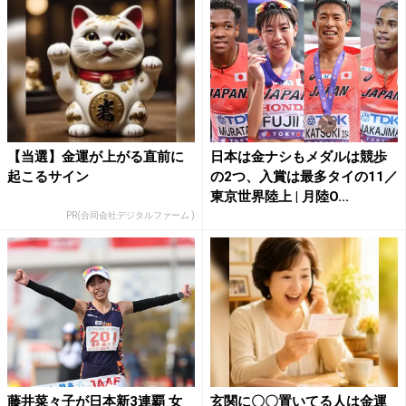
【当選】金運が上がる直前に
日本は金ナシもメダルは競歩
起こるサイン
の2つ、入賞は最多タイの11／
東京世界陸上 | 月陸O...
PR(合同会社デジタルファーム )
藤井菜々子が日本新3連覇 女
玄関に〇〇置いてる人は金運