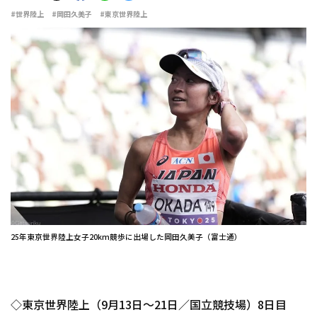
#世界陸上
#岡田久美子
#東京世界陸上
25年東京世界陸上女子20km競歩に出場した岡田久美子（富士通）
◇東京世界陸上（9月13日～21日／国立競技場）8日目