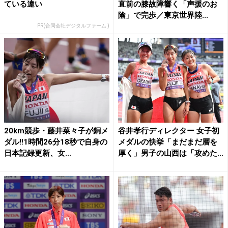
ている違い
直前の膝故障響く「声援のお
陰」で完歩／東京世界陸...
PR(合同会社デジタルファーム )
20km競歩・藤井菜々子が銅メ
谷井孝行ディレクター 女子初
ダル!!1時間26分18秒で自身の
メダルの快挙「まだまだ層を
日本記録更新、女...
厚く」男子の山西は「攻めた...