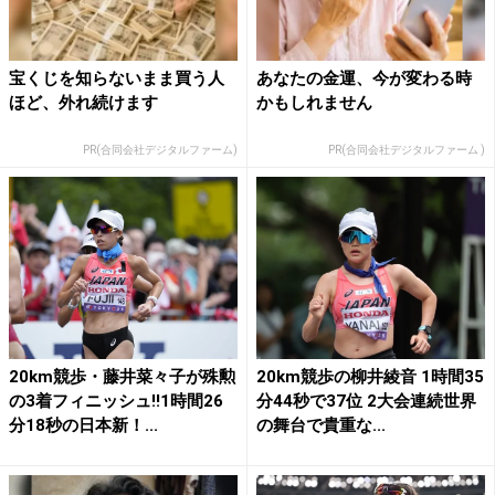
宝くじを知らないまま買う人
あなたの金運、今が変わる時
ほど、外れ続けます
かもしれません
PR(合同会社デジタルファーム)
PR(合同会社デジタルファーム )
20km競歩・藤井菜々子が殊勲
20km競歩の柳井綾音 1時間35
の3着フィニッシュ!!1時間26
分44秒で37位 2大会連続世界
分18秒の日本新！...
の舞台で貴重な...