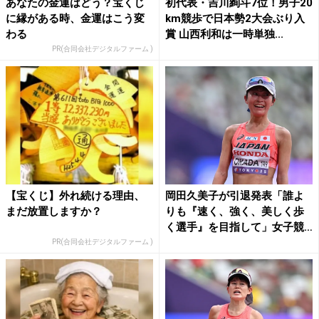
あなたの金運はどう？宝くじ
初代表・吉川絢斗7位！男子20
に縁がある時、金運はこう変
km競歩で日本勢2大会ぶり入
わる
賞 山西利和は一時単独...
PR(合同会社デジタルファーム )
【宝くじ】外れ続ける理由、
岡田久美子が引退発表「誰よ
まだ放置しますか？
りも『速く、強く、美しく歩
く選手』を目指して」女子競
歩...
PR(合同会社デジタルファーム )