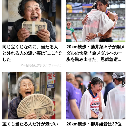
同じ宝くじなのに、当たる人
20km競歩・藤井菜々子が銅メ
と外れる人の違い実は“ここ”で
ダルの快挙「金メダルへの一
した
歩を踏み出せた」恩師急逝...
PR(合同会社デジタルファーム )
宝くじ当たる人だけが気づい
20km競歩・柳井綾音は37位