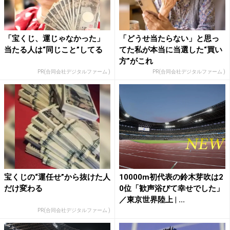
「宝くじ、運じゃなかった」
「どうせ当たらない」と思っ
当たる人は“同じこと”してる
てた私が本当に当選した“買い
方”がこれ
PR(合同会社デジタルファーム )
PR(合同会社デジタルファーム )
宝くじの“運任せ”から抜けた人
10000m初代表の鈴木芽吹は2
だけ変わる
0位「歓声浴びて幸せでした」
／東京世界陸上 | ...
PR(合同会社デジタルファーム )