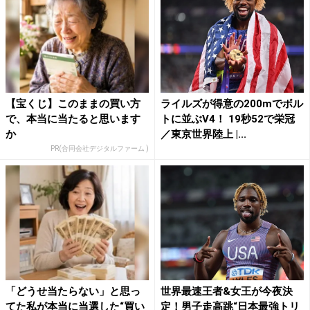
【宝くじ】このままの買い方
ライルズが得意の200mでボル
で、本当に当たると思います
トに並ぶV4！ 19秒52で栄冠
か
／東京世界陸上 |...
PR(合同会社デジタルファーム )
「どうせ当たらない」と思っ
世界最速王者&女王が今夜決
てた私が本当に当選した“買い
定！男子走高跳“日本最強トリ