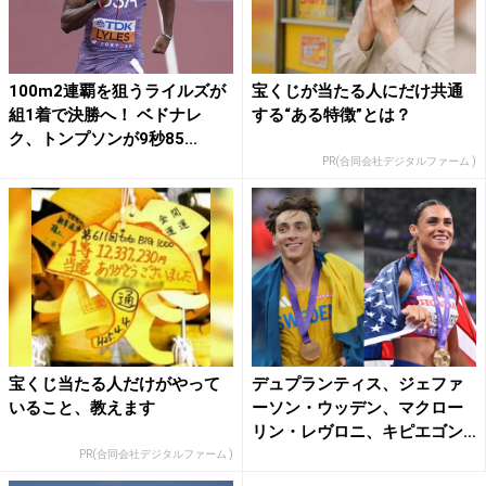
100m2連覇を狙うライルズが
宝くじが当たる人にだけ共通
組1着で決勝へ！ ベドナレ
する“ある特徴”とは？
ク、トンプソンが9秒85...
PR(合同会社デジタルファーム )
宝くじ当たる人だけがやって
デュプランティス、ジェファ
いること、教えます
ーソン・ウッデン、マクロー
リン・レヴロニ、キピエゴン
が...
PR(合同会社デジタルファーム )