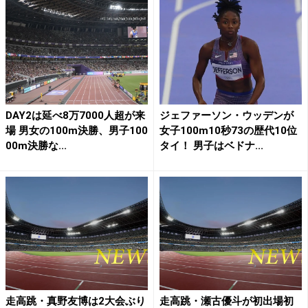
DAY2は延べ8万7000人超が来
ジェファーソン・ウッデンが
場 男女の100m決勝、男子100
女子100m10秒73の歴代10位
00m決勝な...
タイ！ 男子はベドナ...
走高跳・真野友博は2大会ぶり
走高跳・瀬古優斗が初出場初