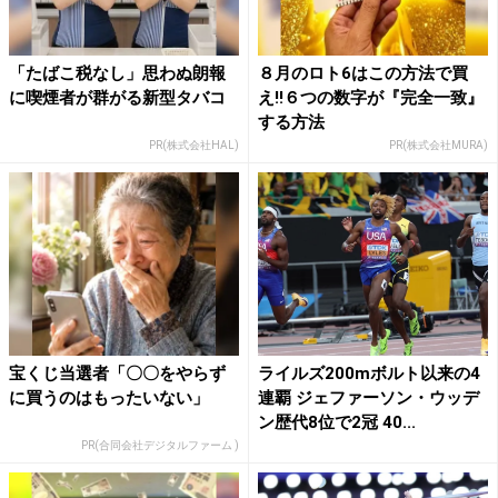
「たばこ税なし」思わぬ朗報
８月のロト6はこの方法で買
に喫煙者が群がる新型タバコ
え!!６つの数字が『完全一致』
する方法
PR(株式会社HAL)
PR(株式会社MURA)
宝くじ当選者「〇〇をやらず
ライルズ200mボルト以来の4
に買うのはもったいない」
連覇 ジェファーソン・ウッデ
ン歴代8位で2冠 40...
PR(合同会社デジタルファーム )