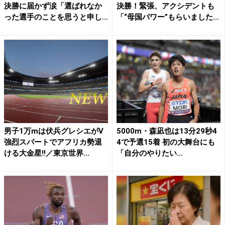
決勝に届かず涙「選ばれなか
決勝！緊張、アクシデントも
った選手のことを思うと申し...
「“母国パワー”もらいました...
男子1万mは伏兵グレシエがV
5000m・森凪也は13分29秒4
強烈スパートでアフリカ勢退
4で予選15着 初の大舞台にも
ける大金星!!／東京世界...
「自分のやりたい...