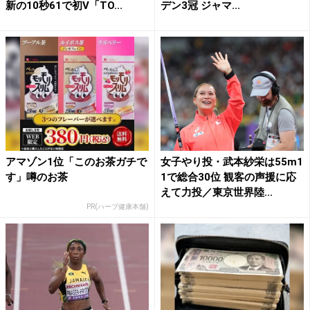
新の10秒61で初V「TO...
デン3冠 ジャマ...
アマゾン1位「このお茶ガチで
女子やり投・武本紗栄は55m1
す」噂のお茶
1で総合30位 観客の声援に応
えて力投／東京世界陸...
PR(ハーブ健康本舗)