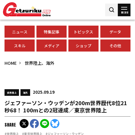
MENU
ニュース
特集記事
トピックス
データ
スキル
メディア
ショップ
その他
HOME
世界陸上、海外
2025.09.19
世界陸上
海外
ジェファーソン・ウッデンが200m世界歴代8位21
秒68！ 100mとの2冠達成／東京世界陸上
SHARE
#世界陸上
#東京世界陸上
#ジェファーソン・ウッデン