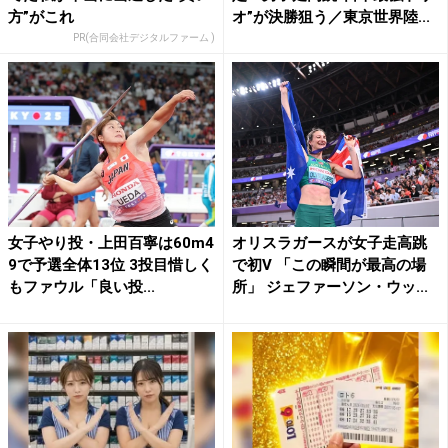
方”がこれ
オ”が決勝狙う／東京世界陸...
PR(合同会社デジタルファーム )
女子やり投・上田百寧は60m4
オリスラガースが女子走高跳
9で予選全体13位 3投目惜しく
で初V 「この瞬間が最高の場
もファウル「良い投...
所」 ジェファーソン・ウッ...