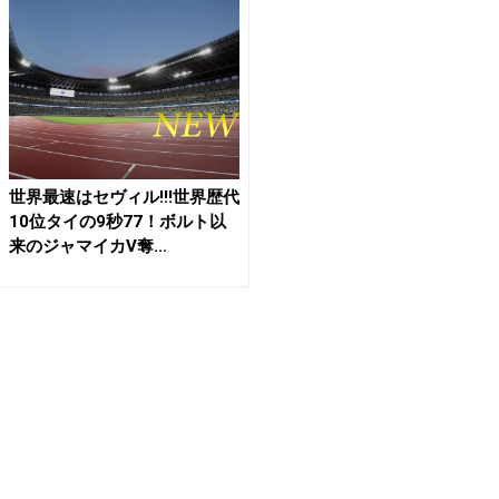
世界最速はセヴィル!!!世界歴代
10位タイの9秒77！ボルト以
来のジャマイカV奪...