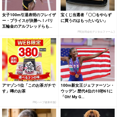
女子100m引退表明のフレイザ
宝くじ当選者「〇〇をやらず
ー・プライスが決勝へ！パリ
に買うのはもったいない」
五輪金のアルフレッドらも...
PR(合同会社デジタルファーム )
アマゾン1位「このお茶ガチで
100m新女王ジェファーソン・
す」噂のお茶
ウッデン 歴代4位の10秒61に
「Oh! My G...
PR(ハーブ健康本舗)