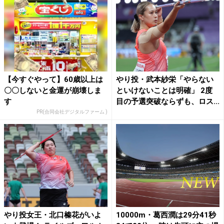
【今すぐやって】60歳以上は
やり投・武本紗栄「やらない
〇〇しないと金運が崩壊しま
といけないことは明確」 2度
す
目の予選突破ならずも、ロス...
PR(合同会社デジタルファーム )
やり投女王・北口榛花がいよ
10000m・葛西潤は29分41秒