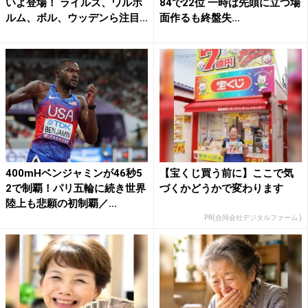
いよ登場！ ライルズ、ワルホ
84で22位 一時は先頭に立つ場
ルム、ボル、ウッデンら注目...
面作るも終盤失...
400mHベンジャミンが46秒5
【宝くじ買う前に】ここで気
2で制覇！パリ五輪に続き世界
づくかどうかで変わります
陸上も悲願の初制覇／...
PR(合同会社デジタルファーム )