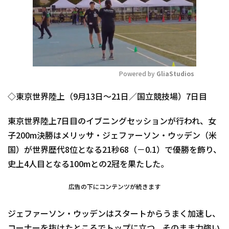
Powered by 
GliaStudios
Mute
◇東京世界陸上（9月13日～21日／国立競技場）7日目
東京世界陸上7日目のイブニングセッションが行われ、女
子200m決勝はメリッサ・ジェファーソン・ウッデン（米
国）が世界歴代8位となる21秒68（－0.1）で優勝を飾り、
史上4人目となる100mとの2冠を果たした。
広告の下にコンテンツが続きます
ジェファーソン・ウッデンはスタートからうまく加速し、
コーナーを抜けたところでトップに立つ。そのまま力強い