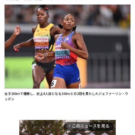
女子200mで優勝し、史上4人目となる100mとの2冠を果たしたジェファーソン・ウ
ッデン
このニュースを見る
arrow_forward_ios