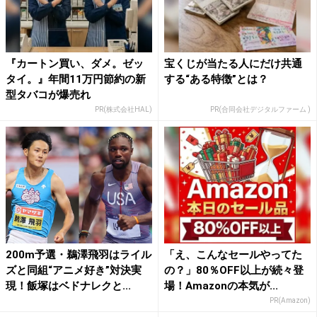
『カートン買い、ダメ。ゼッ
宝くじが当たる人にだけ共通
タイ。』年間11万円節約の新
する“ある特徴”とは？
型タバコが爆売れ
PR(株式会社HAL)
PR(合同会社デジタルファーム )
200m予選・鵜澤飛羽はライル
「え、こんなセールやってた
ズと同組“アニメ好き”対決実
の？」80％OFF以上が続々登
現！飯塚はベドナレクと...
場！Amazonの本気が...
PR(Amazon)