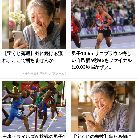
【宝くじ落選】外れ続ける流
男子100m サニブラウン悔し
れ、ここで断ちませんか
い自己新 9秒96もファイナル
に0.03秒届かず／...
PR(合同会社デジタルファーム )
王者・ライルズが接戦の男子1
【宝くじの裏技】当たる側に