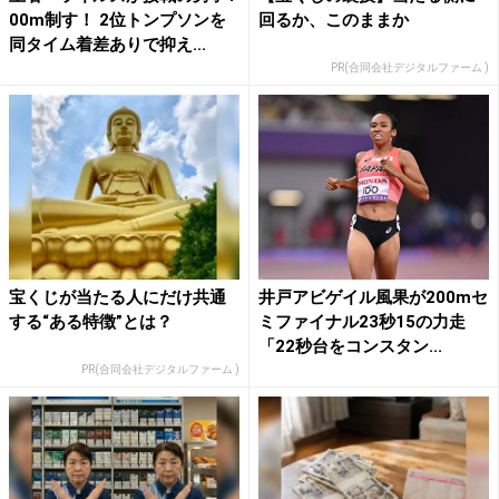
00m制す！ 2位トンプソンを
回るか、このままか
同タイム着差ありで抑え...
PR(合同会社デジタルファーム )
宝くじが当たる人にだけ共通
井戸アビゲイル風果が200mセ
する“ある特徴”とは？
ミファイナル23秒15の力走
「22秒台をコンスタン...
PR(合同会社デジタルファーム )