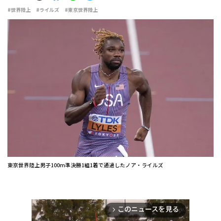
#世界陸上
#ライルズ
#東京世界陸上
東京世界陸上男子100m準決勝1組1着で通過したノア・ライルズ
このニュースを見る
arrow_forward_ios