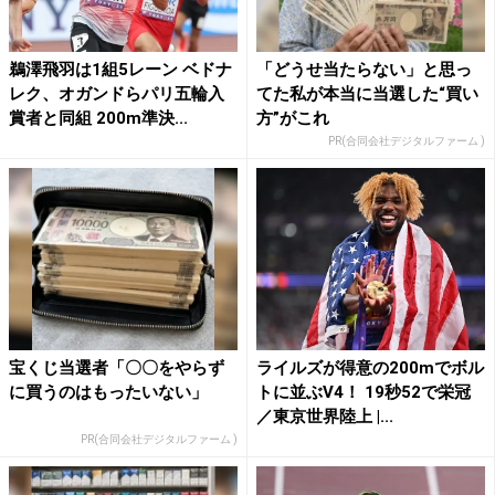
鵜澤飛羽は1組5レーン ベドナ
「どうせ当たらない」と思っ
レク、オガンドらパリ五輪入
てた私が本当に当選した“買い
賞者と同組 200m準決...
方”がこれ
PR(合同会社デジタルファーム )
宝くじ当選者「〇〇をやらず
ライルズが得意の200mでボル
に買うのはもったいない」
トに並ぶV4！ 19秒52で栄冠
／東京世界陸上 |...
PR(合同会社デジタルファーム )