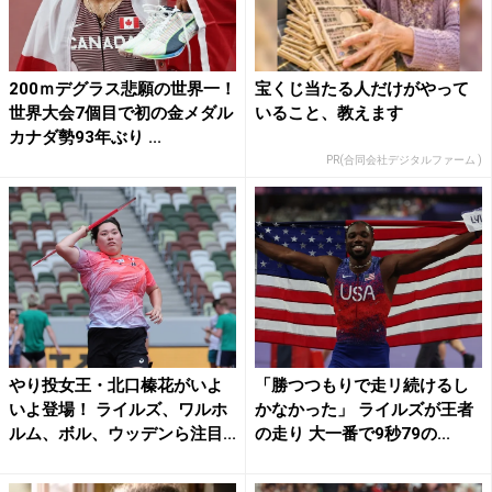
200ｍデグラス悲願の世界一！
宝くじ当たる人だけがやって
世界大会7個目で初の金メダル
いること、教えます
カナダ勢93年ぶり ...
PR(合同会社デジタルファーム )
やり投女王・北口榛花がいよ
「勝つつもりで走リ続けるし
いよ登場！ ライルズ、ワルホ
かなかった」 ライルズが王者
ルム、ボル、ウッデンら注目...
の走り 大一番で9秒79の...