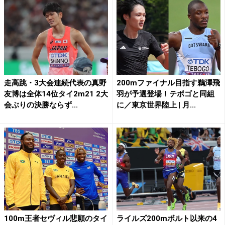
走高跳・3大会連続代表の真野
200mファイナル目指す鵜澤飛
友博は全体14位タイ2m21 2大
羽が予選登場！テボゴと同組
会ぶりの決勝ならず...
に／東京世界陸上 | 月...
100m王者セヴィル悲願のタイ
ライルズ200mボルト以来の4