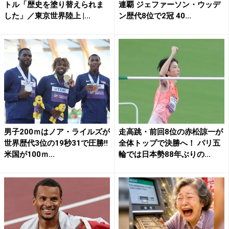
トル「歴史を塗り替えられま
連覇 ジェファーソン・ウッデ
した」／東京世界陸上 |...
ン歴代8位で2冠 40...
男子200ｍはノア・ライルズが
走高跳・前回8位の赤松諒一が
世界歴代3位の19秒31で圧勝!!
全体トップで決勝へ！ パリ五
米国が100ｍ...
輪では日本勢88年ぶりの...