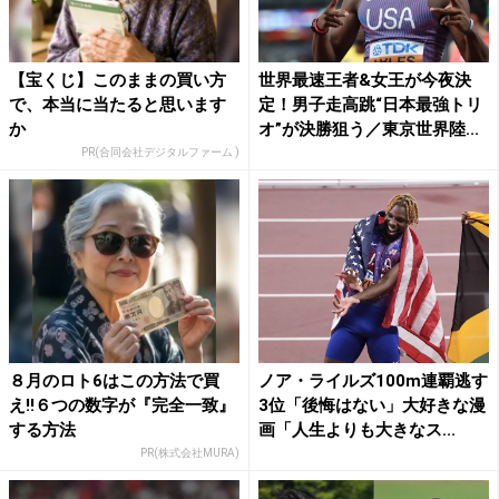
【宝くじ】このままの買い方
世界最速王者&女王が今夜決
で、本当に当たると思います
定！男子走高跳“日本最強トリ
か
オ”が決勝狙う／東京世界陸...
PR(合同会社デジタルファーム )
８月のロト6はこの方法で買
ノア・ライルズ100m連覇逃す
え!!６つの数字が『完全一致』
3位「後悔はない」大好きな漫
する方法
画「人生よりも大きなス...
PR(株式会社MURA)