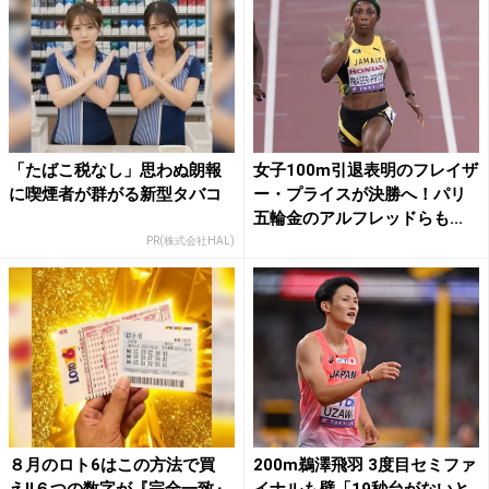
「たばこ税なし」思わぬ朗報
女子100m引退表明のフレイザ
に喫煙者が群がる新型タバコ
ー・プライスが決勝へ！パリ
五輪金のアルフレッドらも...
PR(株式会社HAL)
８月のロト6はこの方法で買
200m鵜澤飛羽 3度目セミファ