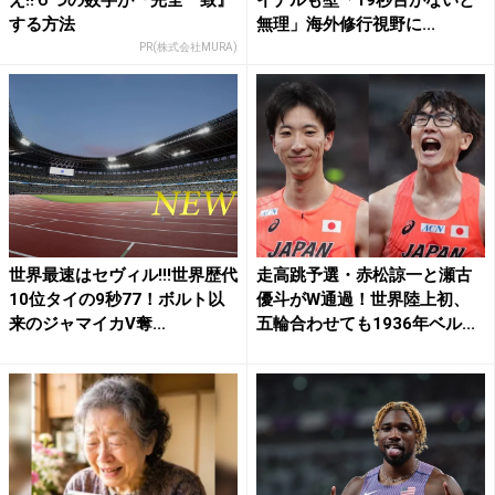
え!!６つの数字が『完全一致』
イナルも壁「19秒台がないと
する方法
無理」海外修行視野に...
PR(株式会社MURA)
世界最速はセヴィル!!!世界歴代
走高跳予選・赤松諒一と瀬古
10位タイの9秒77！ボルト以
優斗がW通過！世界陸上初、
来のジャマイカV奪...
五輪合わせても1936年ベル...