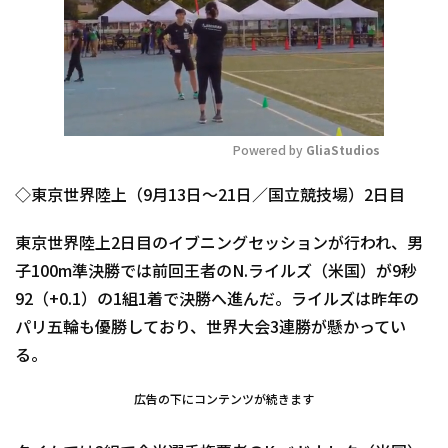
Powered by 
GliaStudios
Mute
◇東京世界陸上（9月13日～21日／国立競技場）2日目
東京世界陸上2日目のイブニングセッションが行われ、男
子100m準決勝では前回王者のN.ライルズ（米国）が9秒
92（+0.1）の1組1着で決勝へ進んだ。ライルズは昨年の
パリ五輪も優勝しており、世界大会3連勝が懸かってい
る。
広告の下にコンテンツが続きます