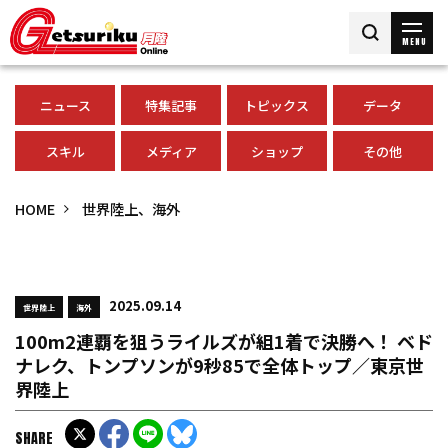
MENU
ニュース
特集記事
トピックス
データ
スキル
メディア
ショップ
その他
HOME
世界陸上、海外
2025.09.14
世界陸上
海外
100m2連覇を狙うライルズが組1着で決勝へ！ ベド
ナレク、トンプソンが9秒85で全体トップ／東京世
界陸上
SHARE