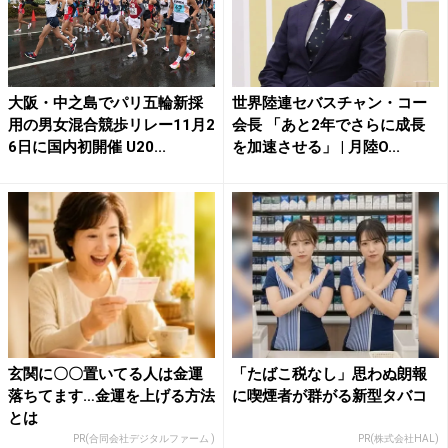
大阪・中之島でパリ五輪新採
世界陸連セバスチャン・コー
用の男女混合競歩リレー11月2
会長 「あと2年でさらに成長
6日に国内初開催 U20...
を加速させる」 | 月陸O...
玄関に〇〇置いてる人は金運
「たばこ税なし」思わぬ朗報
落ちてます…金運を上げる方法
に喫煙者が群がる新型タバコ
とは
PR(合同会社デジタルファーム )
PR(株式会社HAL)