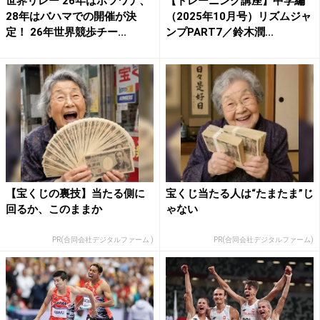
世界リレー 26年はボツワナ、
【トレーニング講座】中学編
28年はバハマでの開催が決
（2025年10月号）リズムジャ
定！ 26年世界競歩チー...
ンプPART7／鈴木潤...
【宝くじの裏技】当たる側に
宝くじ当たる人は“たまたま”じ
回るか、このままか
ゃない
PR(合同会社デジタルファーム )
PR(合同会社デジタルファーム)