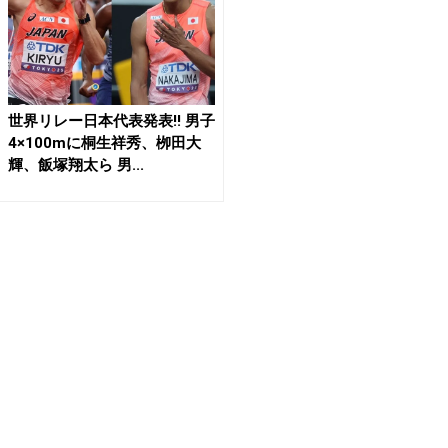
世界リレー日本代表発表!! 男子
4×100mに桐生祥秀、栁田大
輝、飯塚翔太ら 男...