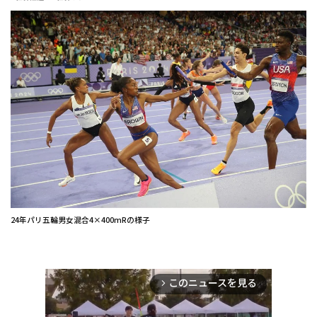
24年パリ五輪男女混合4×400mRの様子
このニュースを見る
arrow_forward_ios