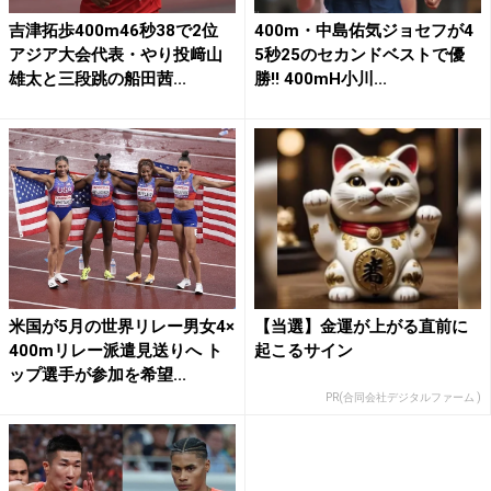
吉津拓歩400m46秒38で2位
400m・中島佑気ジョセフが4
アジア大会代表・やり投﨑山
5秒25のセカンドベストで優
雄太と三段跳の船田茜...
勝!! 400mH小川...
米国が5月の世界リレー男女4×
【当選】金運が上がる直前に
400mリレー派遣見送りへ ト
起こるサイン
ップ選手が参加を希望...
PR(合同会社デジタルファーム )