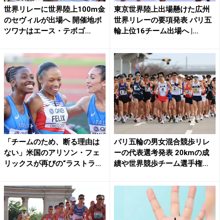
世界リレーに世界陸上100m金
東京世界陸上出場懸けた広州
のセヴィルが出場へ 開催地ボ
世界リレーの要項発表 パリ五
ツワナはエース・テボゴ...
輪上位16チーム出場へ |...
「チームのため、断る理由は
パリ五輪の男女混合競歩リレ
ない」米国のアリソン・フェ
ーの代表選考発表 20kmの成
リックスが再びの“ラストラ
績や世界競歩チーム選手権...
ン...