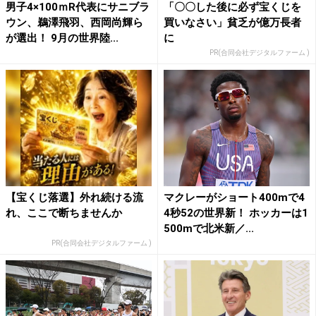
男子4×100ｍR代表にサニブラ
「〇〇した後に必ず宝くじを
ウン、鵜澤飛羽、西岡尚輝ら
買いなさい」貧乏が億万長者
が選出！ 9月の世界陸...
に
PR(合同会社デジタルファーム )
【宝くじ落選】外れ続ける流
マクレーがショート400mで4
れ、ここで断ちませんか
4秒52の世界新！ ホッカーは1
500mで北米新／...
PR(合同会社デジタルファーム )