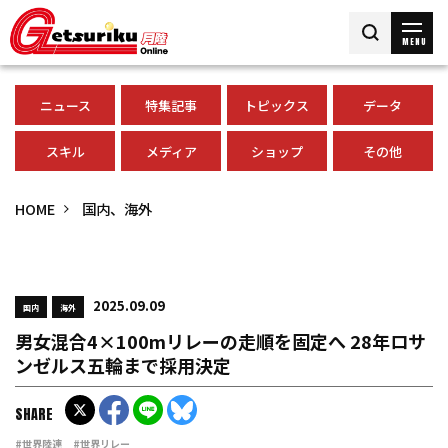
MENU
ニュース
特集記事
トピックス
データ
スキル
メディア
ショップ
その他
HOME
国内、海外
2025.09.09
国内
海外
男女混合4×100mリレーの走順を固定へ 28年ロサ
ンゼルス五輪まで採用決定
SHARE
#世界陸連
#世界リレー