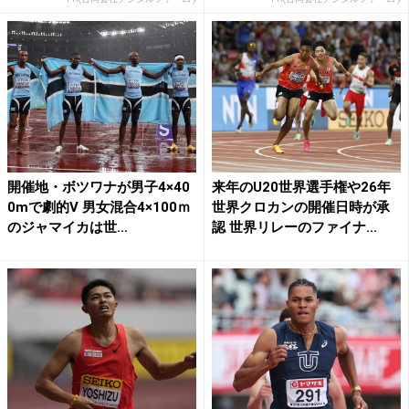
開催地・ボツワナが男子4×40
来年のU20世界選手権や26年
0mで劇的V 男女混合4×100ｍ
世界クロカンの開催日時が承
のジャマイカは世...
認 世界リレーのファイナ...