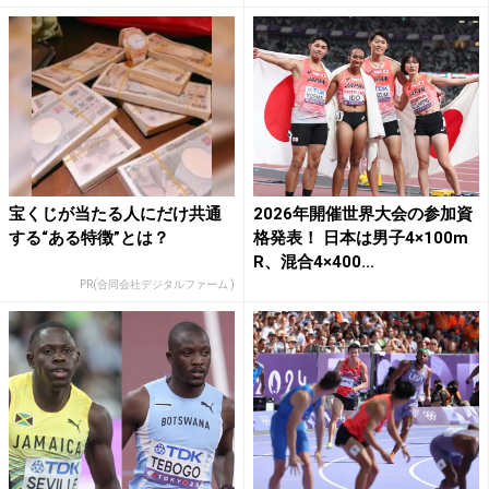
宝くじが当たる人にだけ共通
2026年開催世界大会の参加資
する“ある特徴”とは？
格発表！ 日本は男子4×100m
R、混合4×400...
PR(合同会社デジタルファーム )