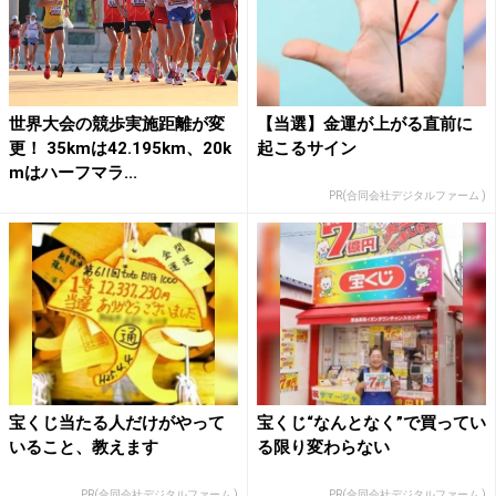
世界大会の競歩実施距離が変
【当選】金運が上がる直前に
更！ 35kmは42.195km、20k
起こるサイン
mはハーフマラ...
PR(合同会社デジタルファーム )
宝くじ当たる人だけがやって
宝くじ“なんとなく”で買ってい
いること、教えます
る限り変わらない
PR(合同会社デジタルファーム )
PR(合同会社デジタルファーム )