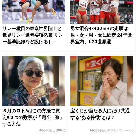
リレー種目の東京世界陸上と
男女混合4×400ｍRの走順は
世界リレー選考要項発表 リレ
男・女・男・女に固定 24年世
ー基準記録など設ける | ...
界室内、U20世界選...
８月のロト6はこの方法で買
宝くじが当たる人にだけ共通
え!!６つの数字が『完全一致』
する“ある特徴”とは？
する方法
PR(株式会社MURA)
PR(合同会社デジタルファーム )