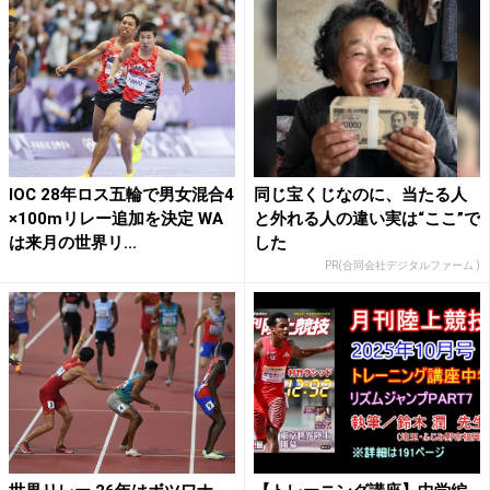
IOC 28年ロス五輪で男女混合4
同じ宝くじなのに、当たる人
×100mリレー追加を決定 WA
と外れる人の違い実は“ここ”で
は来月の世界リ...
した
PR(合同会社デジタルファーム )