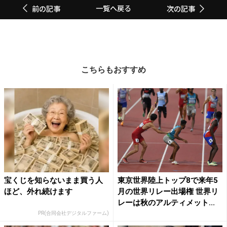
一覧へ戻る
前の記事
次の記事
こちらもおすすめ
宝くじを知らないまま買う人
東京世界陸上トップ8で来年5
ほど、外れ続けます
月の世界リレー出場権 世界リ
レーは秋のアルティメット...
PR(合同会社デジタルファーム)