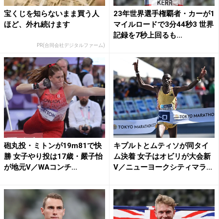
宝くじを知らないまま買う人
23年世界選手権覇者・カーが1
ほど、外れ続けます
マイルロードで3分44秒3 世界
記録を7秒上回るも...
PR(合同会社デジタルファーム)
砲丸投・ミトンが19m81で快
キプルトとムティソが同タイ
勝 女子やり投は17歳・嚴子怡
ム決着 女子はオビリが大会新
が地元V／WAコンチ...
V／ニューヨークシティマラ...