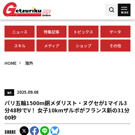
MENU
ニュース
特集記事
トピックス
データ
スキル
メディア
ショップ
その他
HOME
海外
2025.09.08
海外
パリ五輪1500m銅メダリスト・ヌグセが1マイル3
分48秒でV！ 女子10kmザルボがフランス新の31分
00秒
SHARE