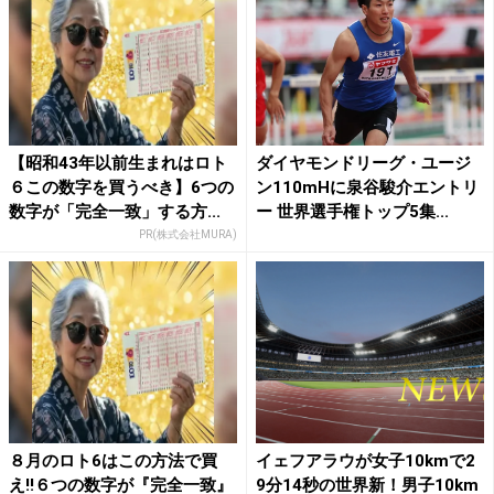
【昭和43年以前生まれはロト
ダイヤモンドリーグ・ユージ
６この数字を買うべき】6つの
ン110mHに泉谷駿介エントリ
数字が「完全一致」する方...
ー 世界選手権トップ5集...
PR(株式会社MURA)
８月のロト6はこの方法で買
イェフアラウが女子10kmで2
え!!６つの数字が『完全一致』
9分14秒の世界新！男子10km