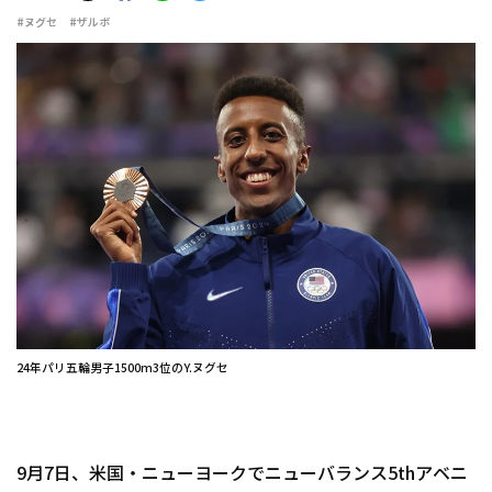
#ヌグセ
#ザルボ
24年パリ五輪男子1500m3位のY.ヌグセ
9月7日、米国・ニューヨークでニューバランス5thアベニ