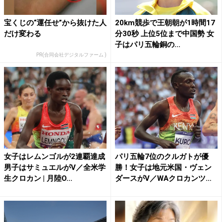
宝くじの“運任せ”から抜けた人
20km競歩で王朝朝が1時間17
だけ変わる
分30秒 上位5位まで中国勢 女
子はパリ五輪銅の...
PR(合同会社デジタルファーム )
女子はレムンゴルが2連覇達成
パリ五輪7位のクルガトが優
男子はサミュエルがV／全米学
勝！女子は地元米国・ヴェン
生クロカン | 月陸O...
ダースがV／WAクロカンツ
ア...