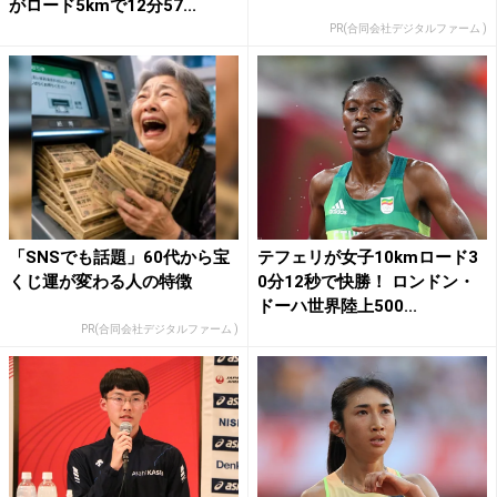
がロード5kmで12分57...
PR(合同会社デジタルファーム )
「SNSでも話題」60代から宝
テフェリが女子10kmロード3
くじ運が変わる人の特徴
0分12秒で快勝！ ロンドン・
ドーハ世界陸上500...
PR(合同会社デジタルファーム )