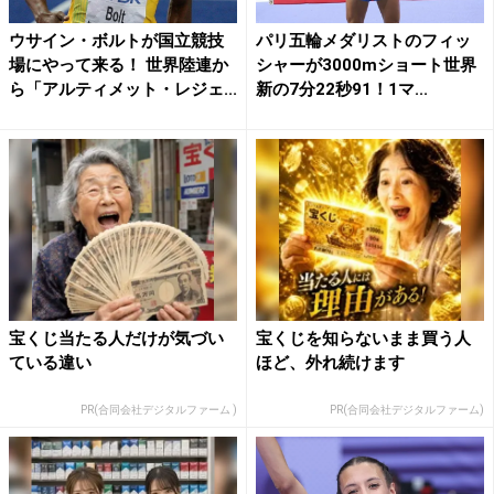
ウサイン・ボルトが国立競技
パリ五輪メダリストのフィッ
場にやって来る！ 世界陸連か
シャーが3000mショート世界
ら「アルティメット・レジェ...
新の7分22秒91！1マ...
宝くじ当たる人だけが気づい
宝くじを知らないまま買う人
ている違い
ほど、外れ続けます
PR(合同会社デジタルファーム )
PR(合同会社デジタルファーム)