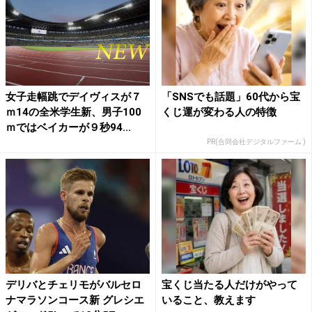
女子走幅跳でデイヴィスが７
「SNSでも話題」60代から宝
ｍ14の全米学生新、男子100
くじ運が変わる人の特徴
ｍではベイカーが９秒94...
PR(合同会社デジタルファーム )
デリバとチェリモがバルセロ
宝くじ当たる人だけがやって
ナマラソンコース新 グレシエ
いること、教えます