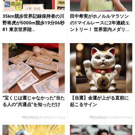
35km競歩世界記録保持者の川
田中希実がホノルルマラソン
野将虎が5000m競歩19分06秒
の1マイルレースに2年連続エ
81 東京世界陸...
ントリー！ 世界室内メダリ...
“宝くじは運じゃなかった”当た
【当選】金運が上がる直前に
る人の“共通点”を知っただけ
起こるサイン
PR(合同会社デジタルファーム )
PR(合同会社デジタルファーム )