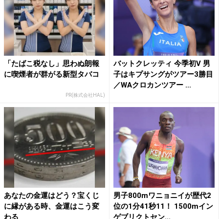
「たばこ税なし」思わぬ朗報
バットクレッティ 今季初V 男
に喫煙者が群がる新型タバコ
子はキプサングがツアー3勝目
／WAクロカンツアー ...
PR(株式会社HAL)
あなたの金運はどう？宝くじ
男子800mワニョニイが歴代2
に縁がある時、金運はこう変
位の1分41秒11！ 1500mイン
わる
ゲブリクトセン...