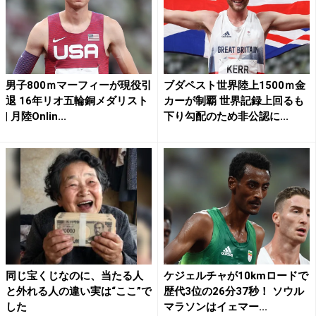
男子800ｍマーフィーが現役引
ブダペスト世界陸上1500ｍ金
退 16年リオ五輪銅メダリスト
カーが制覇 世界記録上回るも
| 月陸Onlin...
下り勾配のため非公認に...
同じ宝くじなのに、当たる人
ケジェルチャが10kmロードで
と外れる人の違い実は“ここ”で
歴代3位の26分37秒！ ソウル
した
マラソンはイェマー...