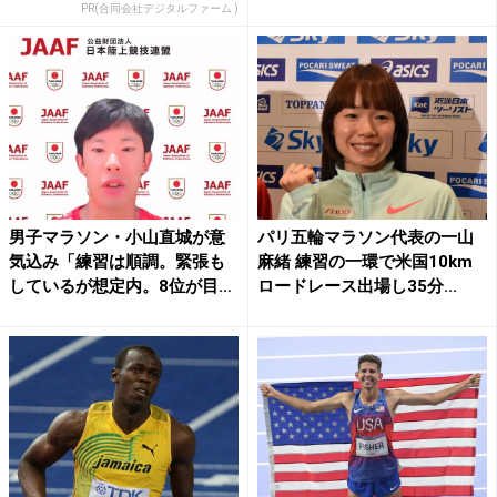
PR(合同会社デジタルファーム )
男子マラソン・小山直城が意
パリ五輪マラソン代表の一山
気込み「練習は順調。緊張も
麻緒 練習の一環で米国10km
しているが想定内。8位が目
ロードレース出場し35分...
標...