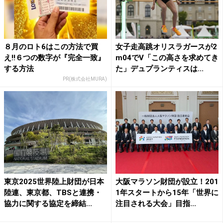
８月のロト6はこの方法で買
女子走高跳オリスラガースが2
え!!６つの数字が『完全一致』
m04でV「この高さを求めてき
する方法
た」デュプランティスは...
PR(株式会社MURA)
東京2025世界陸上財団が日本
大阪マラソン財団が設立！201
陸連、東京都、TBSと連携・
1年スタートから15年「世界に
協力に関する協定を締結...
注目される大会」目指...