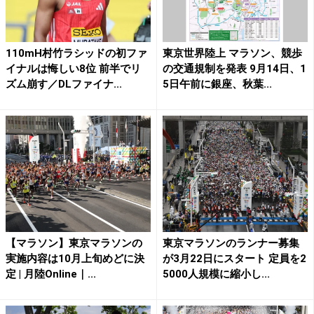
110mH村竹ラシッドの初ファ
東京世界陸上 マラソン、競歩
イナルは悔しい8位 前半でリ
の交通規制を発表 9月14日、1
ズム崩す／DLファイナ...
5日午前に銀座、秋葉...
【マラソン】東京マラソンの
東京マラソンのランナー募集
実施内容は10月上旬めどに決
が3月22日にスタート 定員を2
定 | 月陸Online｜...
5000人規模に縮小し...