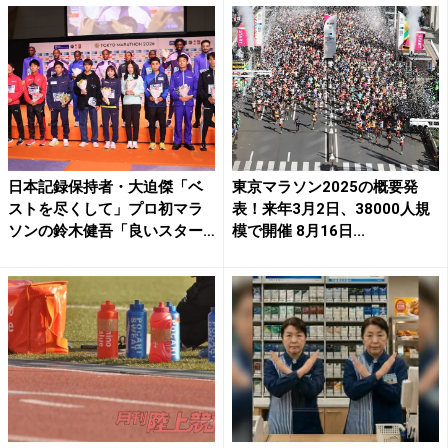
日本記録保持者・大迫傑「ベ
東京マラソン2025の概要発
ストを尽くして」プロ初マラ
表！来年3月2日、38000人規
ソンの鈴木健吾「良いスター
模で開催 8月16日...
ト...