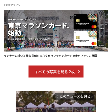
#東京マラソン
ランナーの想いと社会貢献をつなぐ東京マラソンカード©東京マラソン財団
すべての写真を見る 2枚
このニュースを見る
arrow_forward_ios