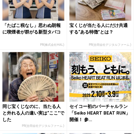
「たばこ税なし」思わぬ朗報
宝くじが当たる人にだけ共通
に喫煙者が群がる新型タバコ
する“ある特徴”とは？
PR(株式会社HAL)
PR(合同会社デジタルファーム )
同じ宝くじなのに、当たる人
セイコー初のバーチャルラン
と外れる人の違い実は“ここ”で
「Seiko HEART BEAT RUN」
した
開催！ 参...
PR(合同会社デジタルファーム )