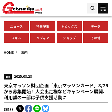
MENU
ニュース
特集記事
トピックス
データ
スキル
メディア
ショップ
その他
HOME
国内
2025.08.28
国内
東京マラソン財団企画「東京マラソンカード」8/29
から募集開始！大会出走権などキャンペーン展開、
利用額の一部は子供支援活動に
SHARE