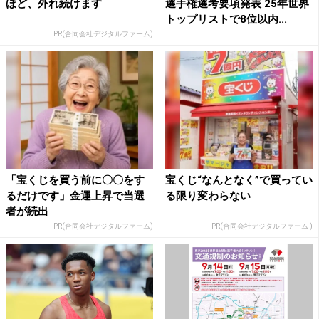
ほど、外れ続けます
選手権選考要項発表 25年世界
トップリストで8位以内...
PR(合同会社デジタルファーム)
「宝くじを買う前に〇〇をす
宝くじ“なんとなく”で買ってい
るだけです」金運上昇で当選
る限り変わらない
者が続出
PR(合同会社デジタルファーム)
PR(合同会社デジタルファーム )