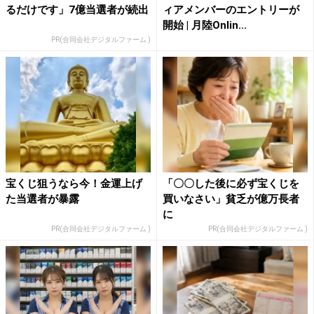
るだけです」7億当選者が続出
ィアメンバーのエントリーが
開始 | 月陸Onlin...
PR(合同会社デジタルファーム )
宝くじ狙うなら今！金運上げ
「〇〇した後に必ず宝くじを
た当選者が暴露
買いなさい」貧乏が億万長者
に
PR(合同会社デジタルファーム )
PR(合同会社デジタルファーム )