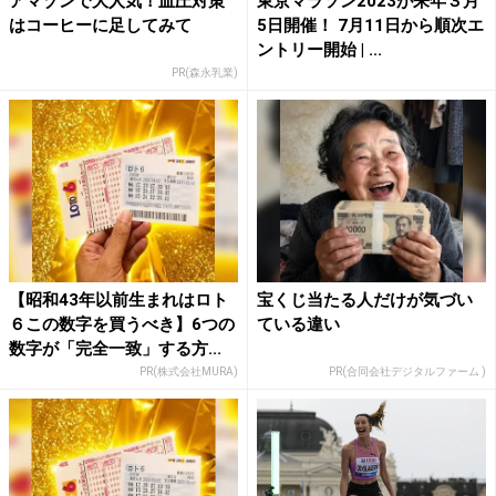
アマゾンで大人気！血圧対策
東京マラソン2023が来年３月
はコーヒーに足してみて
5日開催！ 7月11日から順次エ
ントリー開始 | ...
PR(森永乳業)
【昭和43年以前生まれはロト
宝くじ当たる人だけが気づい
６この数字を買うべき】6つの
ている違い
数字が「完全一致」する方...
PR(株式会社MURA)
PR(合同会社デジタルファーム )