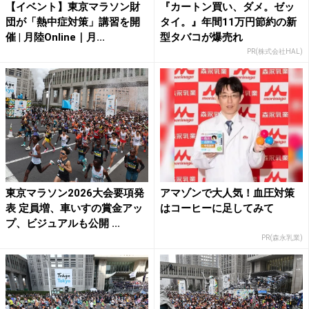
【イベント】東京マラソン財
『カートン買い、ダメ。ゼッ
団が「熱中症対策」講習を開
タイ。』年間11万円節約の新
催 | 月陸Online｜月...
型タバコが爆売れ
PR(株式会社HAL)
東京マラソン2026大会要項発
アマゾンで大人気！血圧対策
表 定員増、車いすの賞金アッ
はコーヒーに足してみて
プ、ビジュアルも公開 ...
PR(森永乳業)