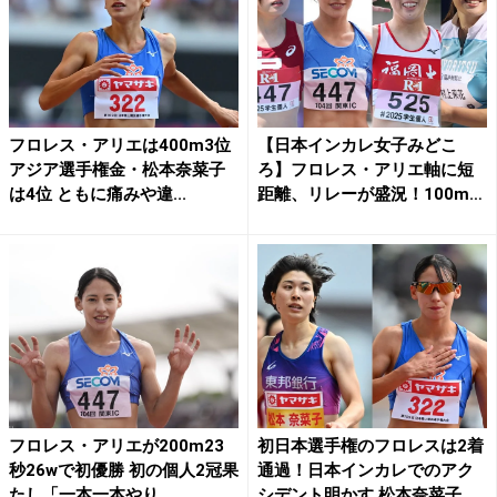
フロレス・アリエは400m3位
【日本インカレ女子みどこ
アジア選手権金・松本奈菜子
ろ】フロレス・アリエ軸に短
は4位 ともに痛みや違...
距離、リレーが盛況！100m
H...
フロレス・アリエが200m23
初日本選手権のフロレスは2着
秒26wで初優勝 初の個人2冠果
通過！日本インカレでのアク
たし「一本一本やり...
シデント明かす 松本奈菜子...