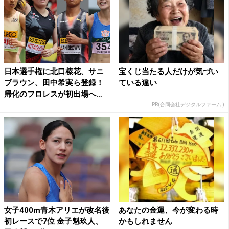
日本選手権に北口榛花、サニ
宝くじ当たる人だけが気づい
ブラウン、田中希実ら登録！
ている違い
帰化のフロレスが初出場へ
村...
PR(合同会社デジタルファーム )
女子400m青木アリエが改名後
あなたの金運、今が変わる時
初レースで7位 金子魁玖人、
かもしれません