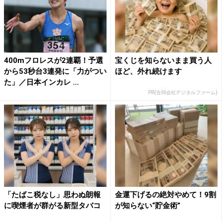
400mフロレスが2連覇！予選
宝くじを知らないまま買う人
から53秒台3連発に「力がつい
ほど、外れ続けます
た」／日本インカレ ...
PR(合同会社デジタルファーム)
「たばこ税なし」思わぬ朗報
金運下げるの絶対やめて！9割
に喫煙者が群がる新型タバコ
が知らない“貯金術”