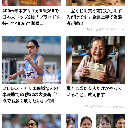
400m青木アリエが53秒60で
「宝くじを買う前に〇〇をす
日本人トップ2位「プライドを
るだけです」金運上昇で当選
持って400mで勝負...
者が続出
PR(合同会社デジタルファーム)
フロレス・アリエ連戦なんの
宝くじ当たる人だけがやって
準決勝で53秒32の大会新「1
いること、教えます
点でも多く取りたい」／関...
PR(合同会社デジタルファーム )