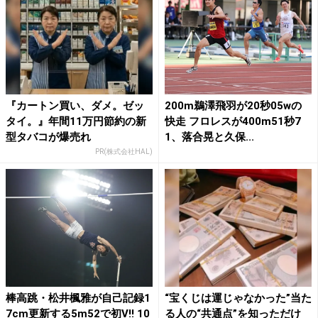
『カートン買い、ダメ。ゼッ
200m鵜澤飛羽が20秒05wの
タイ。』年間11万円節約の新
快走 フロレスが400m51秒7
型タバコが爆売れ
1、落合晃と久保...
PR(株式会社HAL)
棒高跳・松井楓雅が自己記録1
“宝くじは運じゃなかった”当た
7cm更新する5m52で初V!! 10
る人の“共通点”を知っただけ