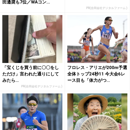
田邉奨も7位／WAコン...
PR(合同会社デジタルファーム )
「宝くじを買う前に〇〇をし
フロレス・アリエが200m予選
ただけ」言われた通りにして
全体トップ24秒11 今大会6レ
みたら…
ース目も「体力がつ...
PR(合同会社デジタルファーム )