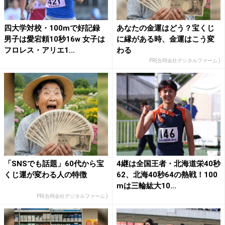
四大学対校・100mで好記録
あなたの金運はどう？宝くじ
男子は愛宕頼10秒16w 女子は
に縁がある時、金運はこう変
フロレス・アリエ1...
わる
PR(合同会社デジタルファーム )
「SNSでも話題」60代から宝
4継は全国王者・北海道栄40秒
くじ運が変わる人の特徴
62、北海40秒64の熱戦！100
mは三輪紘大10...
PR(合同会社デジタルファーム )