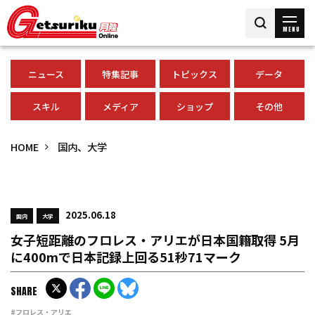
MENU
ニュース
特集記事
トピックス
データ
スキル
メディア
ショップ
その他
HOME
国内、大学
2025.06.18
国内
大学
女子短距離のフロレス・アリエが日本国籍取得 5月
に400mで日本記録上回る51秒71マーク
SHARE
#フロレス・アリエ