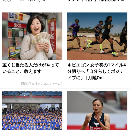
宝くじ当たる人だけがやって
キピエゴン 女子初の1マイル4
いること、教えます
分切りへ「自分らしくポジテ
ィブに」 | 月陸Onl...
PR(合同会社デジタルファーム )