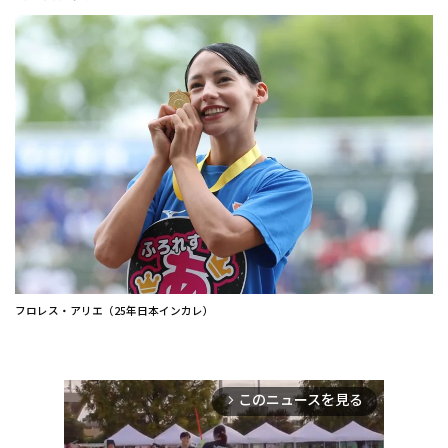
フロレス・アリエ（25年日本インカレ）
このニュースを見る
arrow_forward_ios