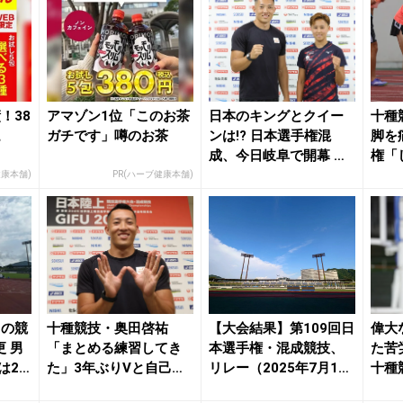
！38
アマゾン1位「このお茶
日本のキングとクイー
十種
。
ガチです」噂のお茶
ンは!? 日本選手権混
脚を
成、今日岐阜で開幕 リ
権「
レーも併催 | ...
戦に
健康本舗)
PR(ハーブ健康本舗)
目の競
十種競技・奥田啓祐
【大会結果】第109回日
偉大
 男
「まとめる練習してき
本選手権・混成競技、
た苦
は21
た」3年ぶりVと自己新
リレー（2025年7月12
十種
狙う／日本選手権混成...
日～13日...
てき