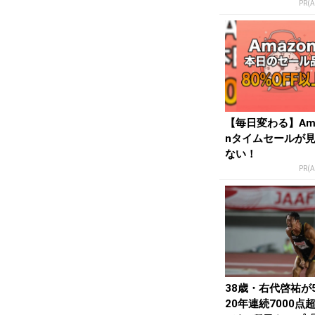
onの本気が...
PR(
【毎日変わる】Am
nタイムセールが
ない！
PR(
38歳・右代啓祐が
20年連続7000点