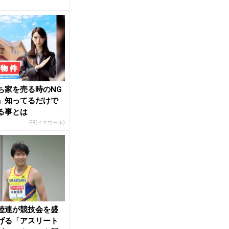
ガ明け勝ちきる...
ち家を売る時のNG
」知ってるだけで
る事とは
PR(イエウール)
陸連が競技会を盛
げる「アスリート