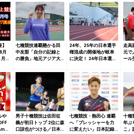
座】
七種競技連覇懸かる田
24年、25年の日本選手
走高
8月
中友梨「自分の記録と
権混成の開催地が岐阜
元で
 月陸
の勝負」地元アジア大
に決定！ 24年日本選手
ール
会へ意欲／日本選手権...
権10000...
上も頑
ルや
男子十種競技は佐田征
七種競技・熱田心 連覇
十種
FF
義が初日トップ 2位に森
へ「プレッシャーを力
年ぶ
maz
口諒也がつける／日本
に変えたい」日本記録
こ」