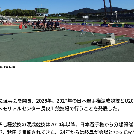
良川競技場
に理事会を開き、2026年、2027年の日本選手権混成競技とU2
メモリアルセンター長良川競技場で行うことを発表した。
子七種競技の混成競技は2010年以降、日本選手権から分離開催
野、秋田で開催されてきた。24年からは岐阜が会場となっており