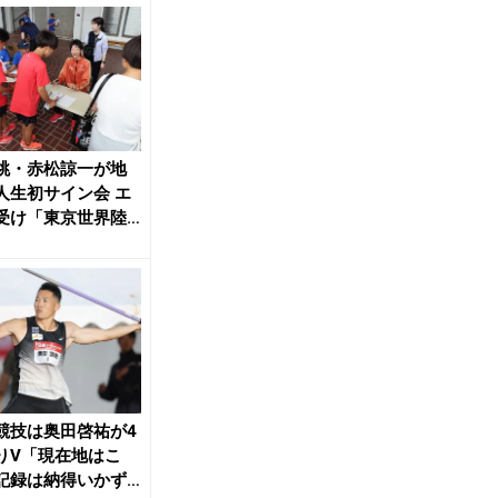
跳・赤松諒一が地
人生初サイン会 エ
受け「東京世界陸
張りたい」 ...
競技は奥田啓祐が4
りV「現在地はこ
記録は納得いかず