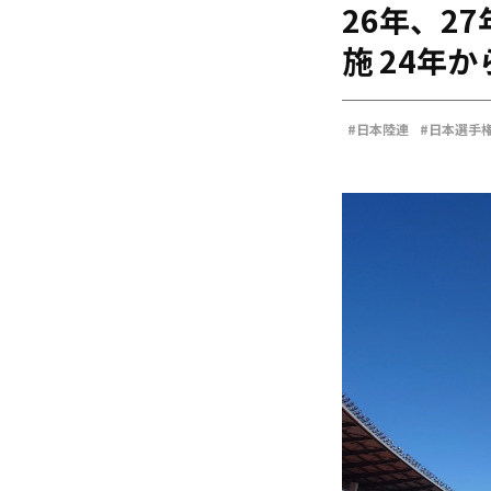
26年、2
海外
五輪
施 24年
好記録
大会結果
#日本陸連
#日本選手