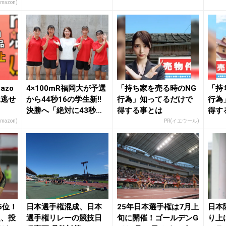
選手権混成 | ...
へ挑戦／日本選手権...
もケ
Amazon)
azo
4×100mR福岡大が予選
「持ち家を売る時のNG
「持
見逃せ
から44秒16の学生新!!
行為」知ってるだけで
行為
決勝へ「絶対に43秒台
得する事とは
得す
を出す...
Amazon)
PR(イエウール)
5位！
日本選手権混成、日本
25年日本選手権は7月上
日本
超、投
選手権リレーの競技日
旬に開催！ゴールデンG
り上