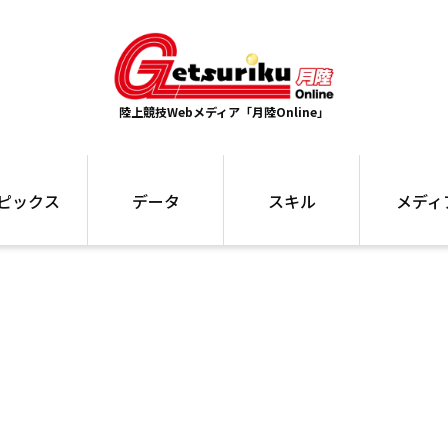
陸上競技Webメディア「月陸Online」
ピックス
データ
スキル
メディ
ズ
ランキング
トレーニング
インタビュー
ォ
最高記録
お役立ち情報
大会ギャラリ
コラム
世界大会
箱根駅伝
国内大会
写真記事
ム
駅伝データ
ント
選手名鑑
スケジュール
関連リンク