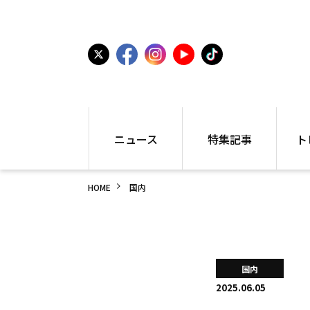
ニュース
特集記事
ト
国内
世界陸上
シュー
HOME
国内
駅伝
特集
インフ
箱根駅伝
学生長距離
編集部
大学
高校・中学
PR
高校
アラカルト
アイテ
国内
中学
プレゼ
2025.06.05
世界陸上
日本代表