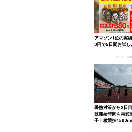
アマゾン1位の実績
0円で5日間お試し
PR(ハーブ
暑熱対策から2日
技開始時間を再変更
子十種競技1500m
時15分ス...