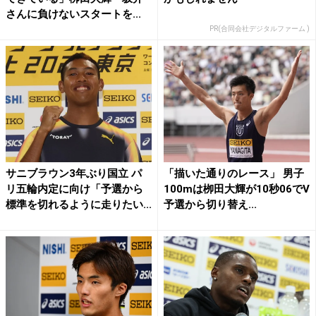
さんに負けないスタートを...
PR(合同会社デジタルファーム )
サニブラウン3年ぶり国立 パ
「描いた通りのレース」 男子
リ五輪内定に向け「予選から
100mは栁田大輝が10秒06でV
標準を切れるように走りたい...
予選から切り替え...