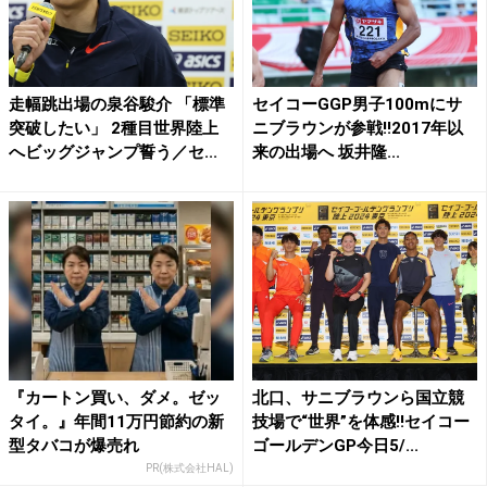
走幅跳出場の泉谷駿介 「標準
セイコーGGP男子100mにサ
突破したい」 2種目世界陸上
ニブラウンが参戦!!2017年以
へビッグジャンプ誓う／セ...
来の出場へ 坂井隆...
『カートン買い、ダメ。ゼッ
北口、サニブラウンら国立競
タイ。』年間11万円節約の新
技場で“世界”を体感!!セイコー
型タバコが爆売れ
ゴールデンGP今日5/...
PR(株式会社HAL)