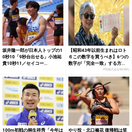
坂井隆一郎が日本人トップの1
【昭和43年以前生まれはロト
0秒10「9秒台出せる」小池祐
６この数字を買うべき】6つの
貴10秒11／セイコー...
数字が「完全一致」する方...
PR(株式会社MURA)
100m初戦の桐生祥秀「今年は
やり投・北口榛花 復帰戦は笑