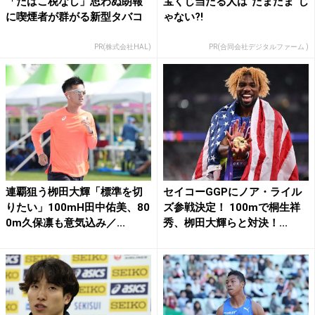
「たばこ税なし」思わぬ朗報
宝くじ当たる人は“たまたま”じ
に喫煙者が群がる新型タバコ
ゃない?!
PR(株式会社HAL)
PR(合同会社デジタルファーム )
連覇狙う栁田大輝「標準を切
セイコーGGPにノア・ライル
りたい」100mH田中佑美、80
ズ参戦決定！ 100mで桐生祥
0m久保凛も意気込み／...
秀、栁田大輝らと対決！...