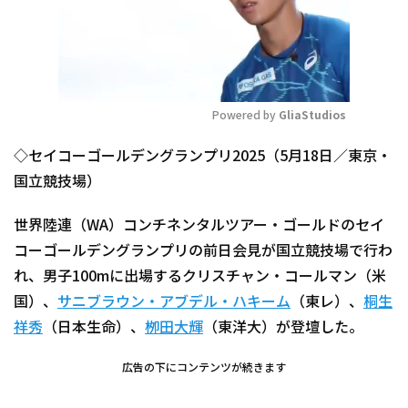
Powered by 
GliaStudios
Mute
◇セイコーゴールデングランプリ2025（5月18日／東京・
国立競技場）
世界陸連（WA）コンチネンタルツアー・ゴールドのセイ
コーゴールデングランプリの前日会見が国立競技場で行わ
れ、男子100mに出場するクリスチャン・コールマン（米
国）、
サニブラウン・アブデル・ハキーム
（東レ）、
桐生
祥秀
（日本生命）、
栁田大輝
（東洋大）が登壇した。
広告の下にコンテンツが続きます