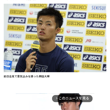
前日会見で意気込みを語った栁田大輝
このニュースを見る
arrow_forward_ios