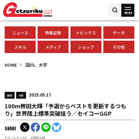
MENU
ニュース
特集記事
トピックス
データ
スキル
メディア
ショップ
その他
HOME
国内、大学
2025.05.17
国内
大学
100m栁田大輝「予選からベストを更新するつも
り」世界陸上標準突破狙う／セイコーGGP
SHARE
#ゴールデンGP
#栁田大輝