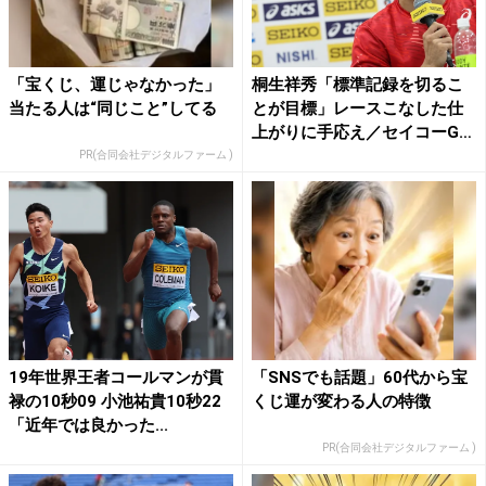
「宝くじ、運じゃなかった」
桐生祥秀「標準記録を切るこ
当たる人は“同じこと”してる
とが目標」レースこなした仕
上がりに手応え／セイコーG
G...
PR(合同会社デジタルファーム )
19年世界王者コールマンが貫
「SNSでも話題」60代から宝
禄の10秒09 小池祐貴10秒22
くじ運が変わる人の特徴
「近年では良かった...
PR(合同会社デジタルファーム )