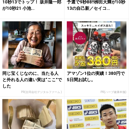
10秒13でトップ！ 坂井隆一郎
予選で9秒88!!栁田大輝が10秒
が10秒21 小池...
13の自己新／セイコ...
同じ宝くじなのに、当たる人
アマゾン1位の実績！380円で
と外れる人の違い実は“ここ”で
5日間お試し。
した
PR(合同会社デジタルファーム )
PR(ハーブ健康本舗)