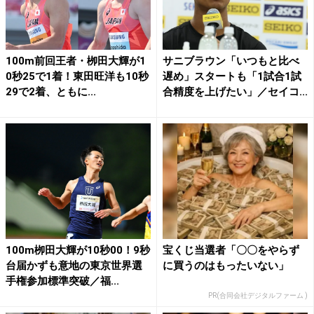
100m前回王者・栁田大輝が1
サニブラウン「いつもと比べ
0秒25で1着！東田旺洋も10秒
遅め」スタートも「1試合1試
29で2着、ともに...
合精度を上げたい」／セイコ...
100m栁田大輝が10秒00！9秒
宝くじ当選者「〇〇をやらず
台届かずも意地の東京世界選
に買うのはもったいない」
手権参加標準突破／福...
PR(合同会社デジタルファーム )