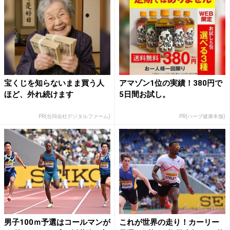
宝くじを知らないまま買う人
アマゾン1位の実績！380円で
ほど、外れ続けます
5日間お試し。
PR(合同会社デジタルファーム)
PR(ハーブ健康本舗)
男子100ｍ予選はコールマンが
これが世界の走り！カーリー