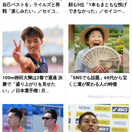
自己ベストを」ライルズと再
顔も5位「1本もまともな投げ
戦「楽しみたい」／セイコ...
できなかった」／セイコー...
100m栁田大輝は2着で通過 決
「SNSでも話題」60代から宝
勝で「盛り上がりを見せた
くじ運が変わる人の特徴
い」／日本選手権 | 月...
PR(合同会社デジタルファーム )