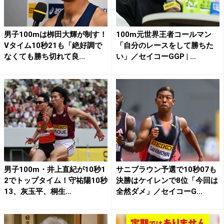
男子100mは栁田大輝が制す！
100m元世界王者コールマン
Vタイム10秒21も「絶好調で
「自分のレースをして勝ちた
なくても勝ち切れて良...
い」／セイコーGGP | ...
男子100m・井上直紀が10秒1
サニブラウン予選で10秒07も
2でトップタイム！守祐陽10秒
決勝はケイレンで8位「今回は
13、灰玉平、桐生...
全然ダメ」／セイコーG...