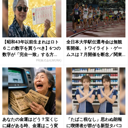
【昭和43年以前生まれはロト
全日本大学駅伝選考会は無観
６この数字を買うべき】6つの
客開催、トワイライト・ゲー
数字が「完全一致」する方...
ムスは７月開催を断念／関東
学...
PR(株式会社MURA)
あなたの金運はどう？宝くじ
「たばこ税なし」思わぬ朗報
に縁がある時、金運はこう変
に喫煙者が群がる新型タバコ