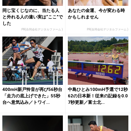
同じ宝くじなのに、当たる人
あなたの金運、今が変わる時
と外れる人の違い実は“ここ”で
かもしれません
した
PR(合同会社デジタルファーム )
PR(合同会社デジタルファーム )
400mH新戸怜音が再び56秒台
中島ひとみ100mH予選で12秒
「走力の底上げできた」55秒
62の日本新！従来の記録を0.0
台へ意気込み／トワイ...
7秒更新／富士北...