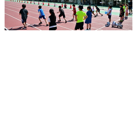
2026.08.10
今年も「すぽカル」開催！髙平慎士さんのかけっこ教
室やトークイベントも 田中悠登アナも登場／福井ナイ
トゲームズ