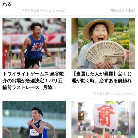
わる
PR(合同会社デジタルファーム )
PR(株式会社HAL)
トワイライトゲームス 泉谷駿
【当選した人が暴露】宝くじ
介の出場が急遽決定！パリ五
運が動く時、必ずある前触れ
輪前ラストレース | 月陸...
PR(合同会社デジタルファーム )