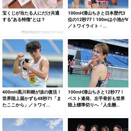
宝くじが当たる人にだけ共通
100mH清山ちさと日本歴代3
する“ある特徴”とは？
位の12秒77！100mは小池がV
／トワイライト・...
PR(合同会社デジタルファーム )
400mH黒川和樹が涙の復活！
100mH清山ちさと12秒77！
世界陸上届かずも48秒71「ま
ベスト連発、左手骨折も世界
たここから」／トワイ...
陸上標準切りへ「人生懸...