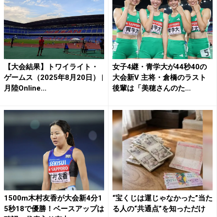
【大会結果】トワイライト・
女子4継・青学大が44秒40の
ゲームス（2025年8月20日） |
大会新V 主将・倉橋のラスト
月陸Online...
後輩は「美穂さんのた...
1500m木村友香が大会新4分1
“宝くじは運じゃなかった”当た
5秒18で優勝！ベースアップは
る人の“共通点”を知っただけ