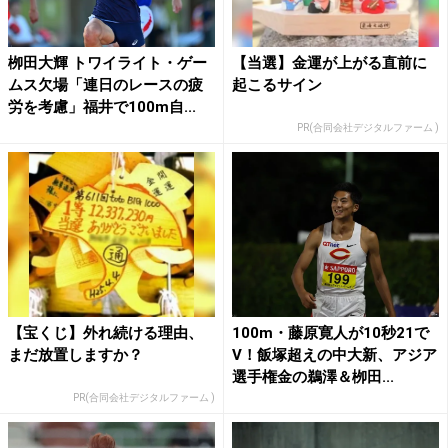
栁田大輝 トワイライト・ゲー
【当選】金運が上がる直前に
ムス欠場「連日のレースの疲
起こるサイン
労を考慮」福井で100m自...
PR(合同会社デジタルファーム )
【宝くじ】外れ続ける理由、
100m・藤原寛人が10秒21で
まだ放置しますか？
V！飯塚超えの中大新、アジア
選手権金の鵜澤＆栁田...
PR(合同会社デジタルファーム )