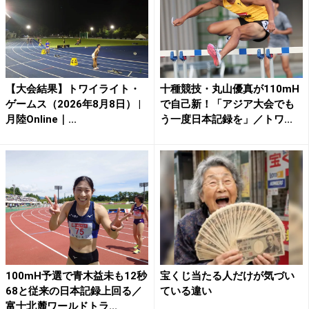
【大会結果】トワイライト・
十種競技・丸山優真が110mH
ゲームス（2026年8月8日） |
で自己新！「アジア大会でも
月陸Online｜...
う一度日本記録を」／トワ...
100mH予選で青木益未も12秒
宝くじ当たる人だけが気づい
68と従来の日本記録上回る／
ている違い
富士北麓ワールドトラ...