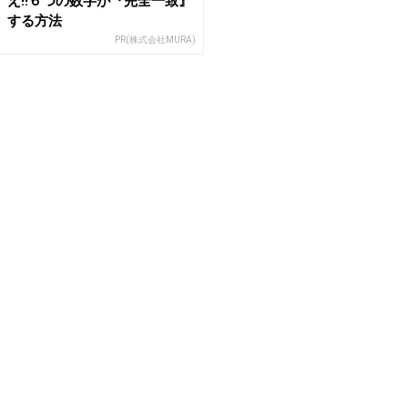
え!!６つの数字が『完全一致』
する方法
PR(株式会社MURA)