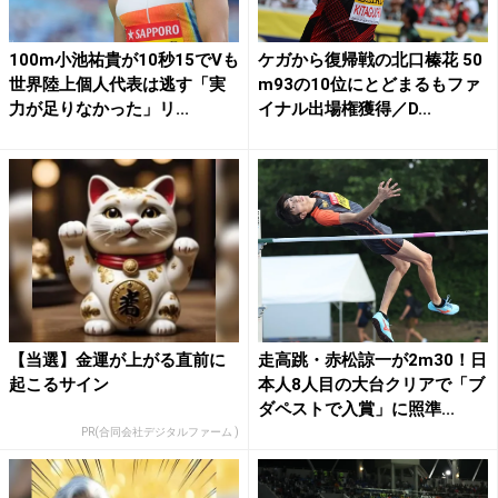
100m小池祐貴が10秒15でVも
ケガから復帰戦の北口榛花 50
世界陸上個人代表は逃す「実
m93の10位にとどまるもファ
力が足りなかった」リ...
イナル出場権獲得／D...
【当選】金運が上がる直前に
走高跳・赤松諒一が2m30！日
起こるサイン
本人8人目の大台クリアで「ブ
ダペストで入賞」に照準...
PR(合同会社デジタルファーム )