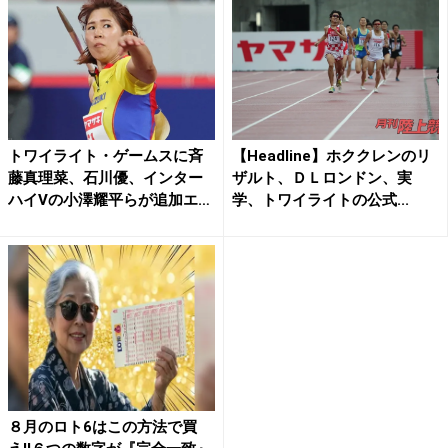
トワイライト・ゲームスに斉
【Headline】ホククレンのリ
藤真理菜、石川優、インター
ザルト、ＤＬロンドン、実
ハイVの小澤耀平らが追加エ
学、トワイライトの公式...
ン...
８月のロト6はこの方法で買