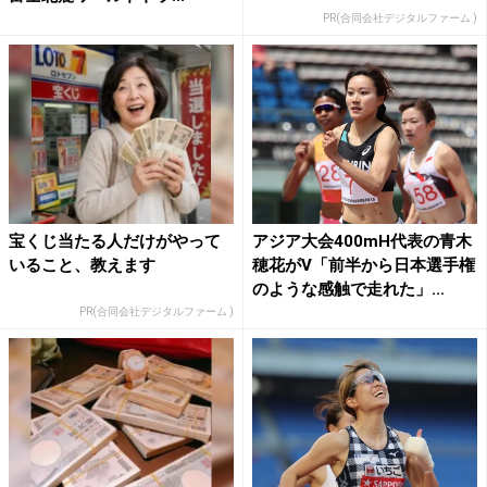
PR(合同会社デジタルファーム )
宝くじ当たる人だけがやって
アジア大会400mH代表の青木
いること、教えます
穂花がV「前半から日本選手権
のような感触で走れた」...
PR(合同会社デジタルファーム )