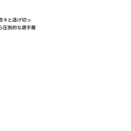
悠々と逃げ切っ
ら圧倒的な選手層