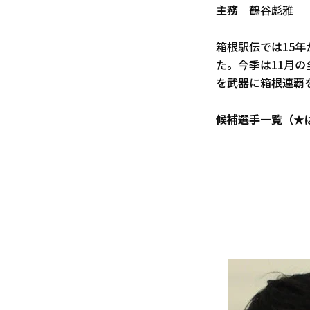
主務
鶴谷彪雅
箱根駅伝では15
た。今季は11月
を武器に箱根連覇
候補選手一覧（★