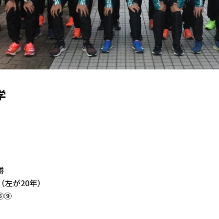
学
勝
（左が20年）
⑤⑨