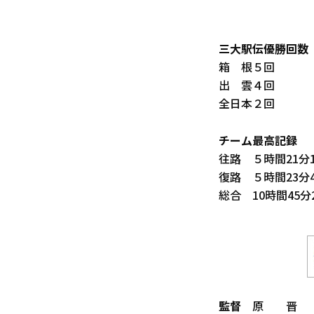
三大駅伝優勝回数
箱 根５回
出 雲４回
全日本２回
チーム最高記録
往路 ５時間21分1
復路 ５時間23分4
総合 10時間45分
監督
原 晋