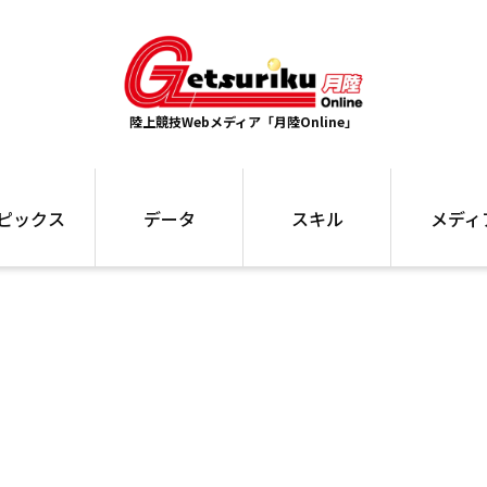
陸上競技Webメディア「月陸Online」
ピックス
データ
スキル
メディ
ズ
ランキング
トレーニング
インタビュー
ォ
最高記録
お役立ち情報
大会ギャラリ
コラム
世界大会
箱根駅伝
国内大会
写真記事
ム
駅伝データ
ント
選手名鑑
スケジュール
関連リンク