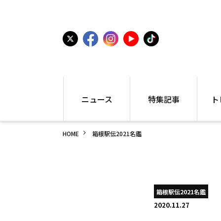
ニュース
特集記事
ト
国内
世界陸上
シュー
HOME
箱根駅伝2021名鑑
駅伝
特集
インフ
箱根駅伝
学生長距離
編集部
大学
高校・中学
PR
高校
アラカルト
アイテ
箱根駅伝2021名鑑
中学
プレゼ
2020.11.27
世界陸上
日本代表