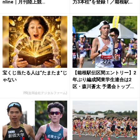
nline｜月刊陸上競...
力3本柱”を登録！／箱根駅...
宝くじ当たる人は“たまたま”じ
【箱根駅伝区間エントリー】2
ゃない
年ぶり編成関東学生連合は2
区・森川蒼太 予選会トップ...
PR(合同会社デジタルファーム)