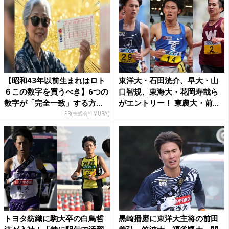
【昭和43年以前生まれはロト
東洋大・石田洸介、早大・山
６この数字を買うべき】6つの
口智規、東海大・花岡寿哉ら
数字が「完全一致」する方...
がエントリー！ 東農大・前
田...
PR(株式会社MURA)
トヨタ紡織に駒大卒の白鳥哲
黒崎播磨に東洋大主将の前田