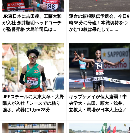
JR東日本に吉田凌、工藤大和
運命の箱根駅伝予選会、今日9
が入社 永井順明ヘッドコーチ
時35分に号砲！本戦切符をつ
が監督昇格 大島唯司氏は...
かむ10校は果たして… ...
JFEスチールに大東大卒・大野
キップケメイが個人連覇！中
陽人が入社「レースでの粘り
央学大・吉田、順大・浅井、
強さ」武器に1万m28分...
立教大・馬場が日本人上位／
箱...