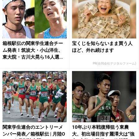
箱根駅伝の関東学生連合チー
宝くじを知らないまま買う人
ム発表！筑波大・小山洋生、
ほど、外れ続けます
東大院・古川大晃ら16人選
出...
PR(合同会社デジタルファーム)
関東学生連合のエントリーメ
10年ぶり本戦復帰狙う東農
ンバー発表／箱根駅伝 | 月陸O
大、初出場目指す麗澤大は“強