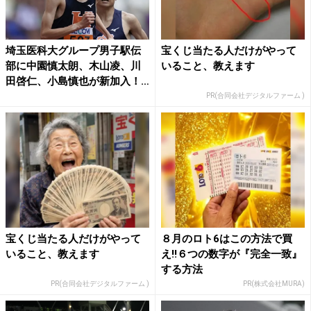
埼玉医科大グループ男子駅伝
宝くじ当たる人だけがやって
部に中園慎太朗、木山凌、川
いること、教えます
田啓仁、小島慎也が新加入！
...
PR(合同会社デジタルファーム )
宝くじ当たる人だけがやって
８月のロト6はこの方法で買
いること、教えます
え!!６つの数字が『完全一致』
する方法
PR(合同会社デジタルファーム )
PR(株式会社MURA)