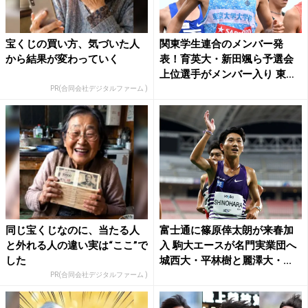
宝くじの買い方、気づいた人
関東学生連合のメンバー発
から結果が変わっていく
表！育英大・新田颯ら予選会
上位選手がメンバー入り 東大
大...
PR(合同会社デジタルファーム )
同じ宝くじなのに、当たる人
富士通に篠原倖太朗が来春加
と外れる人の違い実は“ここ”で
入 駒大エースが名門実業団へ
した
城西大・平林樹と麗澤大・...
PR(合同会社デジタルファーム )