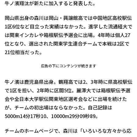
牛ノ濱翔汰が新たに加入すると発表した。
岡山県出身の森川は岡山・興譲館高では中国地区高校駅伝
1区6位など目立った実績はなかった。進学した流通経大で
は関東インカレや箱根駅伝予選会に出場。4年時は個人27
位となり、選出された関東学生連合チームで本戦は2区で
21位相当だった。
広告の下にコンテンツが続きます
牛ノ濱は鹿児島県出身。鶴翔高では2、3年時に県高校駅伝
で1区を担い、2年時に区間5位。麗澤大では箱根駅伝予選
会や全日本大学駅伝関東地区選考会などに出場を続けた
が、チームの初出場はならなかった。自己記録は
5000m14分17秒10、10000m29分09秒89。
チームのホームページで、森川は「いろいろな方々から応