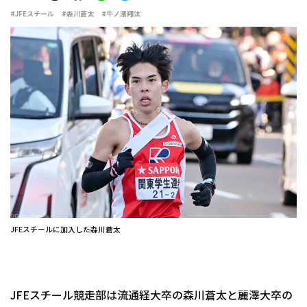
#JFEスチール
#森川蒼太
#牛ノ濱翔汰
JFEスチールに加入した森川蒼太
JFEスチール競走部は流通経大卒の森川蒼太と麗澤大卒の