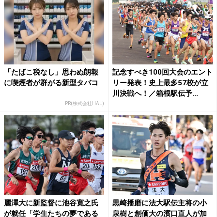
「たばこ税なし」思わぬ朗報
記念すべき100回大会のエント
に喫煙者が群がる新型タバコ
リー発表！史上最多57校が立
川決戦へ！／箱根駅伝予...
PR(株式会社HAL)
麗澤大に新監督に池谷寛之氏
黒崎播磨に法大駅伝主将の⼩
が就任「学生たちの夢である
泉樹と創価大の濱⼝直⼈が加