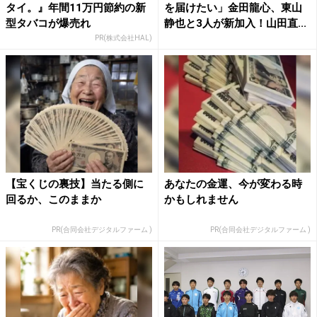
タイ。』年間11万円節約の新
を届けたい」金田龍心、東山
型タバコが爆売れ
静也と3人が新加入！山田直...
PR(株式会社HAL)
【宝くじの裏技】当たる側に
あなたの金運、今が変わる時
回るか、このままか
かもしれません
PR(合同会社デジタルファーム )
PR(合同会社デジタルファーム )