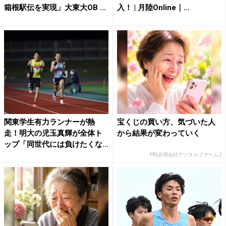
箱根駅伝を実現」大東大OB ...
入！ | 月陸Online｜...
関東学生有力ランナーが熱
宝くじの買い方、気づいた人
走！明大の児玉真輝が全体ト
から結果が変わっていく
ップ「同世代には負けたくな
い」...
PR(合同会社デジタルファーム )