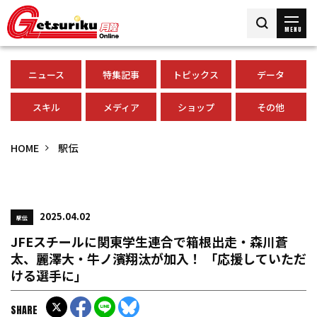
MENU
ニュース
特集記事
トピックス
データ
スキル
メディア
ショップ
その他
HOME
駅伝
2025.04.02
駅伝
JFEスチールに関東学生連合で箱根出走・森川蒼
太、麗澤大・牛ノ濱翔汰が加入！ 「応援していただ
ける選手に」
SHARE