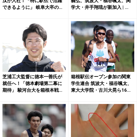
汰が入社！「特に駅伝で活躍
義弘、筑波大・福谷颯太、関
できるように」 岐阜大卒の
学大・井手翔琉が新加入 | ...
小...
芝浦工大監督に徳本一善氏が
箱根駅伝オープン参加の関東
就任へ！「徳本劇場第二幕に
学生連合 筑波大・福谷颯太、
期待」 駿河台大を箱根本戦
東大大学院・古川大晃ら16...
に...