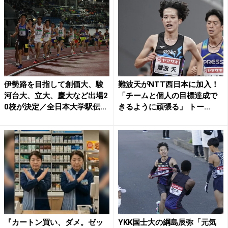
伊勢路を目指して創価大、駿
難波天がNTT西日本に加入！
河台大、立大、慶大など出場2
「チームと個人の目標達成で
0校が決定／全日本大学駅伝...
きるように頑張る」 トー...
『カートン買い、ダメ。ゼッ
YKK国士大の綱島辰弥「元気