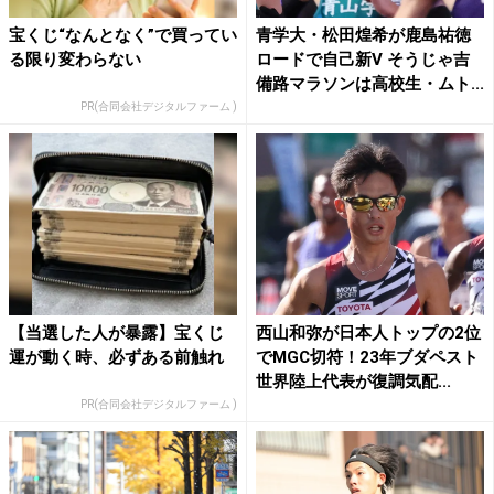
宝くじ“なんとなく”で買ってい
青学大・松田煌希が鹿島祐徳
る限り変わらない
ロードで自己新V そうじゃ吉
備路マラソンは高校生・ムト...
PR(合同会社デジタルファーム )
【当選した人が暴露】宝くじ
西山和弥が日本人トップの2位
運が動く時、必ずある前触れ
でMGC切符！23年ブダペスト
世界陸上代表が復調気配...
PR(合同会社デジタルファーム )