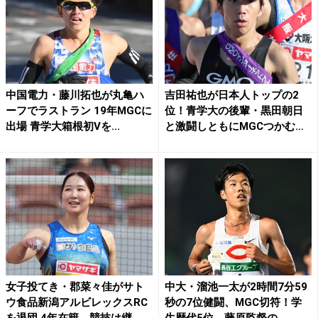
中国電力・藤川拓也が丸亀ハ
吉田祐也が日本人トップの2
ーフでラストラン 19年MGCに
位！青学大の後輩・黒田朝日
出場 青学大箱根初Vを...
と激闘しともにMGCつかむ
／...
女子投てき・郡菜々佳がサト
中大・溜池一太が2時間7分59
ウ食品新潟アルビレックスRC
秒の7位健闘、MGC切符！学