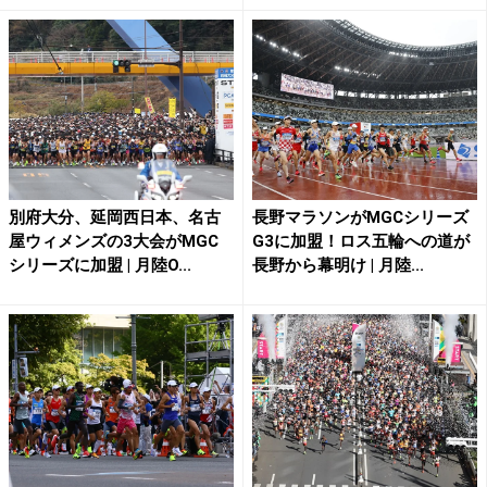
別府大分、延岡西日本、名古
長野マラソンがMGCシリーズ
屋ウィメンズの3大会がMGC
G3に加盟！ロス五輪への道が
シリーズに加盟 | 月陸O...
長野から幕明け | 月陸...