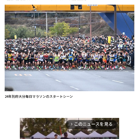
24年別府大分毎日マラソンのスタートシーン
このニュースを見る
arrow_forward_ios