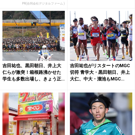
PR(合同会社デジタルファーム )
吉田祐也、黒田朝日、井上大
吉田祐也がリスタートのMGC
仁らが激突！箱根路沸かせた
切符 青学大・黒田朝日、井上
学生も多数出場し、きょう正
大仁、中大・溜池もMGC...
午...