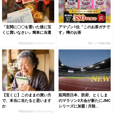
「玄関に〇〇を置いた後に宝
アマゾン1位「このお茶ガチで
くじ買いなさい」簡単に当選
す」噂のお茶
PR(合同会社デジタルファーム )
PR(ハーブ健康本舗)
【宝くじ】このままの買い方
延岡西日本、防府、とくしま
で、本当に当たると思います
のマラソン3大会が新たにJMC
か
シリーズに加盟 | 月陸...
PR(合同会社デジタルファーム )