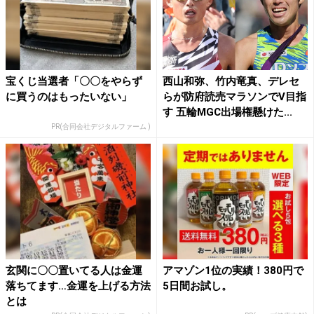
宝くじ当選者「〇〇をやらず
西山和弥、竹内竜真、デレセ
に買うのはもったいない」
らが防府読売マラソンでV目指
す 五輪MGC出場権懸けた...
PR(合同会社デジタルファーム )
玄関に〇〇置いてる人は金運
アマゾン1位の実績！380円で
落ちてます…金運を上げる方法
5日間お試し。
とは