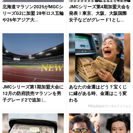
北海道マラソン2025がMGCシ
JMCシリーズ第4期加盟大会を
リーズG2に加盟 28年ロス五輪
発表！東京、大阪、大阪国際
や26年アジア大...
女子などがグレード1とし...
JMCシリーズ第1期加盟大会に
あなたの金運はどう？宝くじ
12月の防府読売マラソンを男
に縁がある時、金運はこう変
子グレード2で追加 |...
わる
PR(合同会社デジタルファーム )