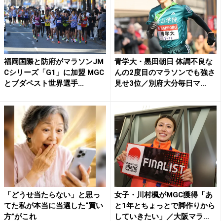
福岡国際と防府がマラソンJM
青学大・黒田朝日 体調不良な
Cシリーズ「G1」に加盟 MGC
んの2度目のマラソンでも強さ
とブダペスト世界選手...
見せ3位／別府大分毎日マ...
「どうせ当たらない」と思っ
女子・川村楓がMGC獲得「あ
てた私が本当に当選した“買い
と1年とちょっとで脚作りから
方”がこれ
していきたい」／大阪マラ...