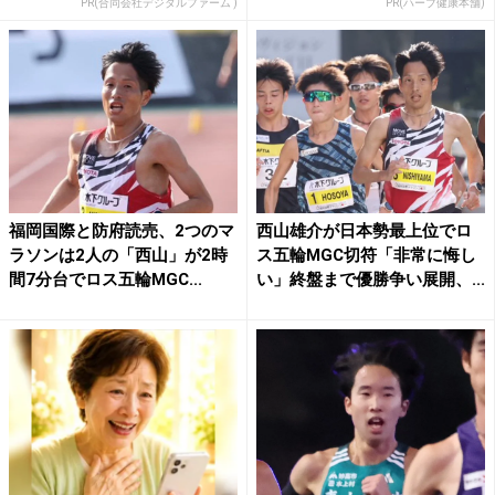
PR(合同会社デジタルファーム )
PR(ハーブ健康本舗)
福岡国際と防府読売、2つのマ
西山雄介が日本勢最上位でロ
ラソンは2人の「西山」が2時
ス五輪MGC切符「非常に悔し
間7分台でロス五輪MGC...
い」終盤まで優勝争い展開、...