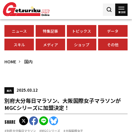
MENU
ニュース
特集記事
トピックス
データ
スキル
メディア
ショップ
その他
HOME
国内
2025.03.12
国内
別府大分毎日マラソン、大阪国際女子マラソンが
MGCシリーズに加盟決定！
SHARE
#別府大分毎日マラソン
#MGCシリーズ
#大阪国際女子