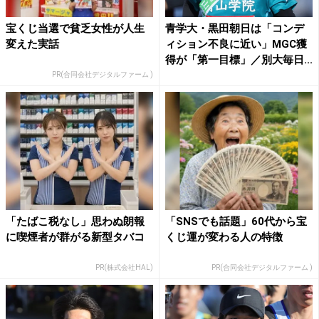
宝くじ当選で貧乏女性が人生
青学大・黒田朝日は「コンデ
変えた実話
ィション不良に近い」MGC獲
得が「第一目標」／別大毎日...
PR(合同会社デジタルファーム )
「たばこ税なし」思わぬ朗報
「SNSでも話題」60代から宝
に喫煙者が群がる新型タバコ
くじ運が変わる人の特徴
PR(株式会社HAL)
PR(合同会社デジタルファーム )