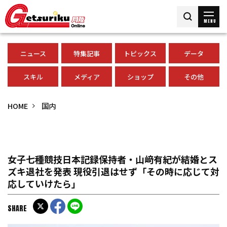
MENU
ニュース
特集記事
トピックス
データ
スキル
メディア
ショップ
その他
HOME
国内
女子七種競技日本記録保持者・山﨑有紀が結婚とス
ズキ退社を発表 現役引退はせず「その時に応じて対
応していけたら」
SHARE