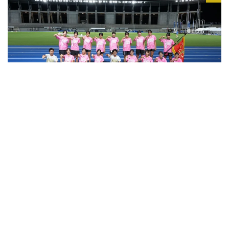
2026.08.06
女子総合は東海大相模が悲願の初Ｖ！ 「新チームにな
ってから目指してきた」 3年生コンビの優勝で勢い／
滋賀IH