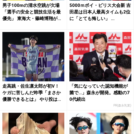
男子100mの清水空跳が欠場
5000ｍボイ・ビリス大会新 吉
「選手の安全と競技生活を最
田星は日本人最高タイムも2位
優先」 東海大・篠崎博翔が...
に「とても悔しい」 ...
走高跳・佐生凛太郎が初V！
「気になっていた認知機能が
ケガに苦しんだ昨季「まさか
菌で…」森永が開発。感動の7
優勝できるとは」 やり投は...
0代続出
PR(森永乳業)