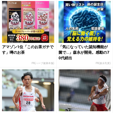
アマゾン1位「このお茶ガチで
「気になっていた認知機能が
す」噂のお茶
菌で…」森永が開発。感動の7
0代続出
PR(ハーブ健康本舗)
PR(森永乳業)