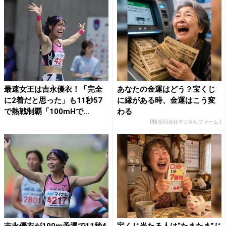
最速女王は吉永優衣！「完全
あなたの金運はどう？宝くじ
に2着だと思った」も11秒57
に縁がある時、金運はこう変
で熱戦制覇「100mHで...
わる
PR(合同会社デジタルファーム )
吉永優衣が100m予選で11秒4
宝くじ当たる人は“たまたま”じ