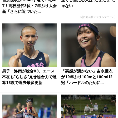
7！高校歴代3位・7年ぶり大会
ゃない
新「さらに近づいた...
PR(合同会社デジタルファーム)
男子・洛南が総合V3、エース
「実感が湧かない」吉永優衣
不在も“らしさ”見せ総合力で通
が19年ぶり100mと100mH2
算13度で過去最多更新...
冠「ハードルのために...