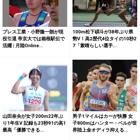
プレス工業・小野隆一朗が現
100m松下碩斗が38年ぶり県
役引退 帝京大では箱根駅伝で
勢V！高2歴代4位タイの10秒2
活躍 | 月陸Online...
7「素晴らしい選手...
山田奈央が女子200m22年ぶ
男子1マイルはカーが快勝 女
り1年生V 記録も23秒91の高1
子800mはハンター・ベルが世
最高「優勝できる...
界陸上金オディラ抑える...