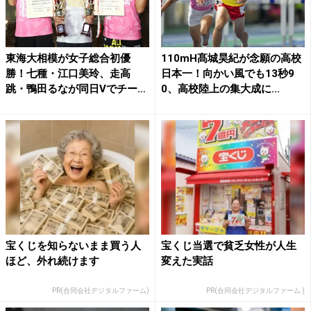
東海大相模が女子総合初優
110mH髙城昊紀が念願の高校
勝！七種・江口美玲、走高
日本一！向かい風でも13秒9
跳・鴨田るなが同日Vでチーム
0、高校陸上の集大成に...
牽引...
宝くじを知らないまま買う人
宝くじ当選で貧乏女性が人生
ほど、外れ続けます
変えた実話
PR(合同会社デジタルファーム)
PR(合同会社デジタルファーム )