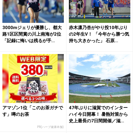
3000mジェリが優勝し、都大
赤木凛乃杏がやり投10年ぶり
路1区区間賞の川上南海が2位
の2年生V！ 「今年から勝つ気
「記録に悔いは残るが手...
持ち大きかった」 石原...
アマゾン1位「このお茶ガチで
47年ぶりに滋賀でのインター
す」噂のお茶
ハイ今日開幕！ 暑熱対策から
史上最長の7日間開催／滋...
PR(ハーブ健康本舗)