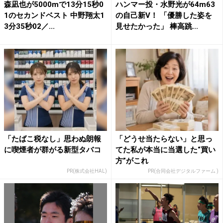
森凪也が5000mで13分15秒0
ハンマー投・水野光が64m63
1のセカンドベスト 中野翔太1
の自己新V！ 「優勝した姿を
3分35秒02／...
見せたかった」 棒高跳...
「たばこ税なし」思わぬ朗報
「どうせ当たらない」と思っ
に喫煙者が群がる新型タバコ
てた私が本当に当選した“買い
方”がこれ
PR(株式会社HAL)
PR(合同会社デジタルファーム )