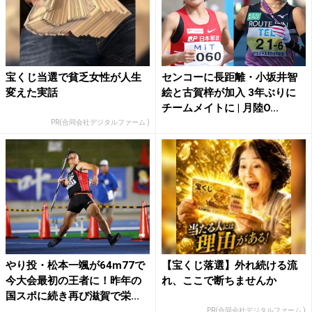
宝くじ当選で貧乏女性が人生
センコーに長距離・小坂井智
変えた実話
絵と古賀梓が加入 3年ぶりに
チームメイトに | 月陸O...
PR(合同会社デジタルファーム )
やり投・松本一颯が64m77で
【宝くじ落選】外れ続ける流
今大会最初の王者に！昨年の
れ、ここで断ちませんか
国スポに続き再び滋賀で栄...
PR(合同会社デジタルファーム )