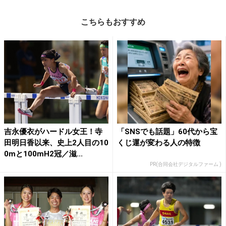
こちらもおすすめ
吉永優衣がハードル女王！寺
「SNSでも話題」60代から宝
田明日香以来、史上2人目の10
くじ運が変わる人の特徴
0mと100mH2冠／滋...
PR(合同会社デジタルファーム )