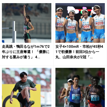
走高跳・鴨田るなが1m76で2
女子4×100mR・市柏が45秒4
年ぶりに王座奪還！ 「優勝に
1で初優勝！前回3位から一
対する重みが違う」 4...
丸、山田奈央が2冠「...