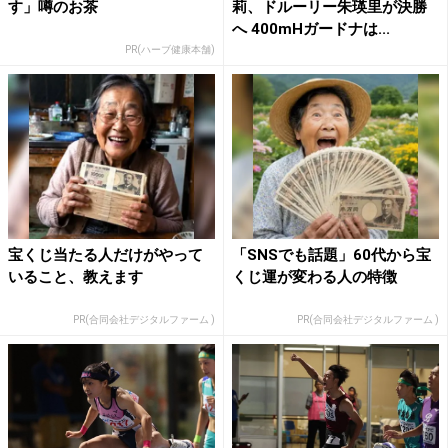
す」噂のお茶
莉、ドルーリー朱瑛里が決勝
へ 400mHガードナは...
PR(ハーブ健康本舗)
宝くじ当たる人だけがやって
「SNSでも話題」60代から宝
いること、教えます
くじ運が変わる人の特徴
PR(合同会社デジタルファーム )
PR(合同会社デジタルファーム )