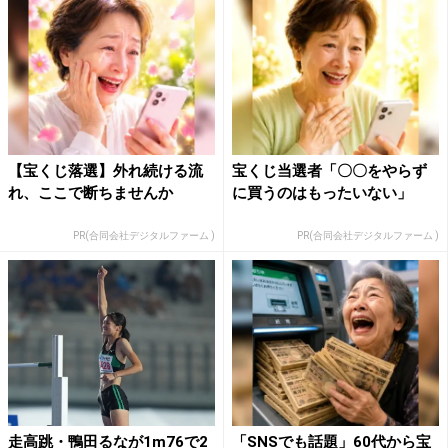
【宝くじ落選】外れ続ける流
宝くじ当選者「〇〇をやらず
れ、ここで断ちませんか
に買うのはもったいない」
PR(合同会社デジタルファーム )
PR(合同会社デジタルファーム )
走高跳・鴨田るなが1m76で2
「SNSでも話題」60代から宝