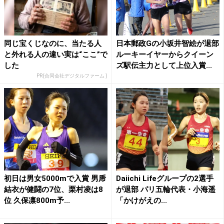
同じ宝くじなのに、当たる人
日本郵政Gの小坂井智絵が退部
と外れる人の違い実は“ここ”で
ルーキーイヤーからクイーン
した
ズ駅伝主力として上位入賞...
PR(合同会社デジタルファーム )
初日は男女5000mで入賞 男乕
Daiichi Lifeグループの2選手
結衣が健闘の7位、栗村凌は8
が退部 パリ五輪代表・小海遥
位 久保凛800m予...
「かけがえの...