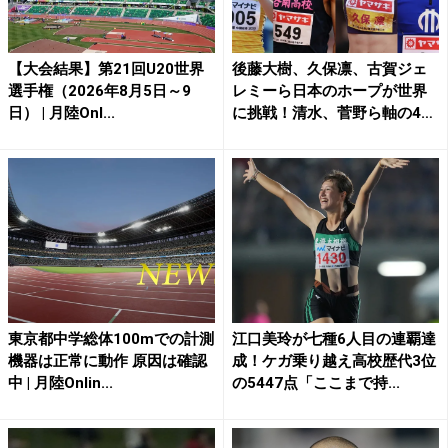
【大会結果】第21回U20世界
後藤大樹、久保凛、古賀ジェ
選手権（2026年8月5日～9
レミーら日本のホープが世界
日） | 月陸Onl...
に挑戦！清水、菅野ら軸の4
継...
東京都中学総体100mでの計測
江口美玲が七種6人目の連覇達
機器は正常に動作 原因は確認
成！ケガ乗り越え高校歴代3位
中 | 月陸Onlin...
の5447点「ここまで持...