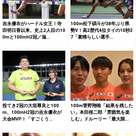
吉永優衣がハードル女王！寺
100m松下碩斗が38年ぶり県
田明日香以来、史上2人目の10
勢V！高2歴代4位タイの10秒2
0mと100mH2冠／滋...
7「素晴らしい選手...
投てき2冠の大垣尊良と100
100m菅野翔唯「結果を残した
m、100mH2冠の吉永優衣が
い」本田桜二郎「雰囲気を楽
大会MVP！「すごくう...
しむ」ドルーリー「最大限...