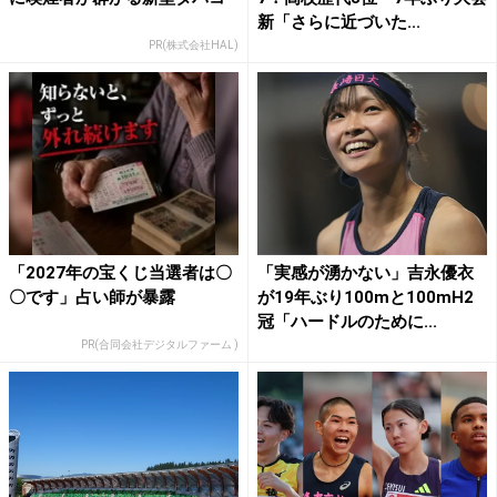
新「さらに近づいた...
PR(株式会社HAL)
「2027年の宝くじ当選者は〇
「実感が湧かない」吉永優衣
〇です」占い師が暴露
が19年ぶり100mと100mH2
冠「ハードルのために...
PR(合同会社デジタルファーム )