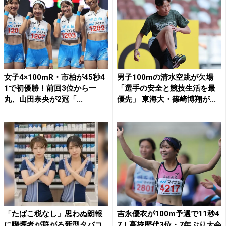
女子4×100mR・市柏が45秒4
男子100mの清水空跳が欠場
1で初優勝！前回3位から一
「選手の安全と競技生活を最
丸、山田奈央が2冠「...
優先」 東海大・篠崎博翔が...
「たばこ税なし」思わぬ朗報
吉永優衣が100m予選で11秒4
に喫煙者が群がる新型タバコ
7！高校歴代3位・7年ぶり大会