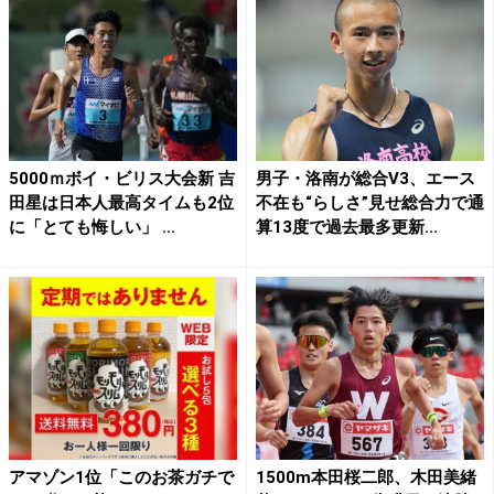
5000ｍボイ・ビリス大会新 吉
男子・洛南が総合V3、エース
田星は日本人最高タイムも2位
不在も“らしさ”見せ総合力で通
に「とても悔しい」 ...
算13度で過去最多更新...
アマゾン1位「このお茶ガチで
1500m本田桜二郎、木田美緒