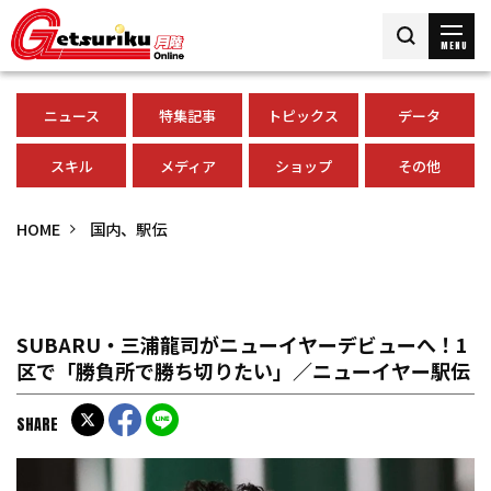
MENU
ニュース
特集記事
トピックス
データ
スキル
メディア
ショップ
その他
HOME
国内、駅伝
SUBARU・三浦龍司がニューイヤーデビューへ！1
区で「勝負所で勝ち切りたい」／ニューイヤー駅伝
SHARE