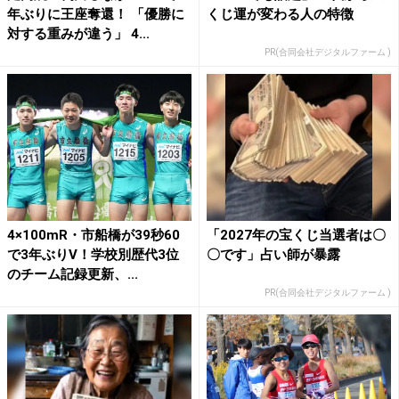
年ぶりに王座奪還！ 「優勝に
くじ運が変わる人の特徴
対する重みが違う」 4...
PR(合同会社デジタルファーム )
4×100mR・市船橋が39秒60
「2027年の宝くじ当選者は〇
で3年ぶりV！学校別歴代3位
〇です」占い師が暴露
のチーム記録更新、...
PR(合同会社デジタルファーム )