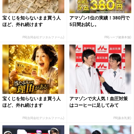
宝くじを知らないまま買う人
アマゾン1位の実績！380円で
ほど、外れ続けます
5日間お試し。
PR(合同会社デジタルファーム)
PR(ハーブ健康本舗)
宝くじを知らないまま買う人
アマゾンで大人気！血圧対策
ほど、外れ続けます
はコーヒーに足してみて
PR(合同会社デジタルファーム)
PR(森永乳業)