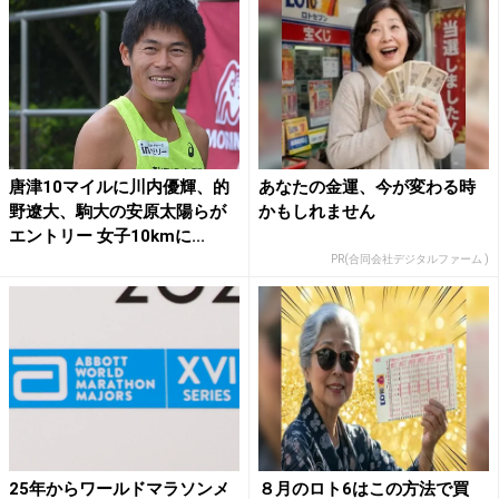
唐津10マイルに川内優輝、的
あなたの金運、今が変わる時
野遼大、駒大の安原太陽らが
かもしれません
エントリー 女子10kmに...
PR(合同会社デジタルファーム )
25年からワールドマラソンメ
８月のロト6はこの方法で買