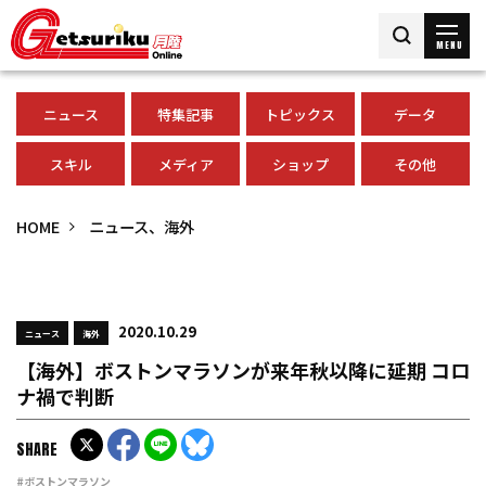
MENU
ニュース
特集記事
トピックス
データ
スキル
メディア
ショップ
その他
HOME
ニュース、海外
2020.10.29
ニュース
海外
【海外】ボストンマラソンが来年秋以降に延期 コロ
ナ禍で判断
SHARE
#ボストンマラソン