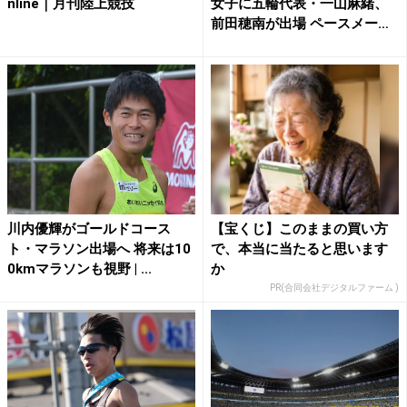
nline｜月刊陸上競技
女子に五輪代表・一山麻緒、
前田穂南が出場 ペースメー
カ...
川内優輝がゴールドコース
【宝くじ】このままの買い方
ト・マラソン出場へ 将来は10
で、本当に当たると思います
0kmマラソンも視野 | ...
か
PR(合同会社デジタルファーム )