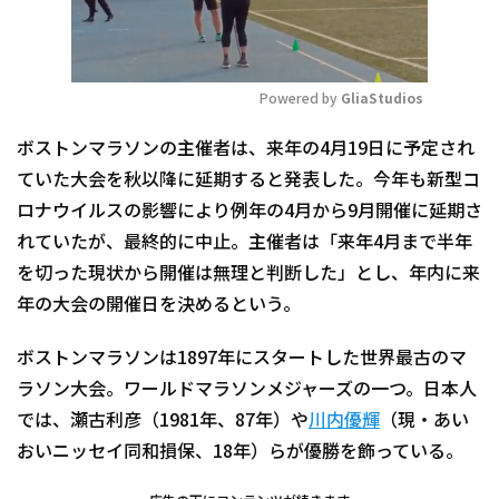
Powered by 
GliaStudios
Mute
ボストンマラソンの主催者は、来年の4月19日に予定され
ていた大会を秋以降に延期すると発表した。今年も新型コ
ロナウイルスの影響により例年の4月から9月開催に延期さ
れていたが、最終的に中止。主催者は「来年4月まで半年
を切った現状から開催は無理と判断した」とし、年内に来
年の大会の開催日を決めるという。
ボストンマラソンは1897年にスタートした世界最古のマ
ラソン大会。ワールドマラソンメジャーズの一つ。日本人
では、瀬古利彦（1981年、87年）や
川内優輝
（現・あい
おいニッセイ同和損保、18年）らが優勝を飾っている。