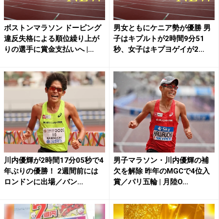
ボストンマラソン ドーピング
男女ともにケニア勢が優勝 男
違反失格による順位繰り上が
子はキプルトが2時間9分51
りの選手に賞金支払いへ |...
秒、女子はキプヨゲイが2...
川内優輝が2時間17分05秒で4
男子マラソン・川内優輝の補
年ぶりの優勝！ 2週間前には
欠を解除 昨年のMGCで4位入
ロンドンに出場／バン...
賞／パリ五輪 | 月陸O...