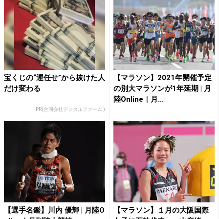
宝くじの“運任せ”から抜けた人
【マラソン】2021年開催予定
だけ変わる
の別大マラソンが1年延期 | 月
陸Online｜月...
PR(合同会社デジタルファーム )
【選手名鑑】川内 優輝 | 月陸O
【マラソン】１月の大阪国際