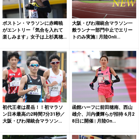
ボストン・マラソンに赤﨑暁
大阪・びわ湖統合マラソン一
がエントリー「気合を入れて
般ランナー部門中止でエリー
楽しみます」女子は上杉真穂
トのみ実施 | 月陸Onli...
が...
初代王者は星岳！！初マラソ
函館ハーフに前田穂南、西山
ン日本最高の2時間7分31秒／
雄介、川内優輝らが招待 6月2
大阪・びわ湖統合マラソン...
8日に開催 | 月陸On...