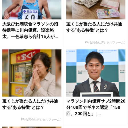
大阪びわ湖統合マラソンの招
宝くじが当たる人にだけ共通
待選手に川内優輝、設楽悠
する“ある特徴”とは？
太、一色恭志ら合計15人が発
表...
PR(合同会社デジタルファーム )
宝くじが当たる人にだけ共通
マラソン川内優輝サブ2時間20
する“ある特徴”とは？
分100回でギネス認定「150
回、200回と」 |...
PR(合同会社デジタルファーム )