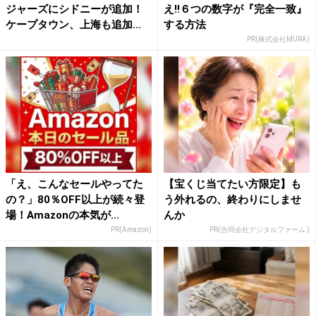
ジャーズにシドニーが追加！
え!!６つの数字が『完全一致』
ケープタウン、上海も追加...
する方法
PR(株式会社MURA)
「え、こんなセールやってた
【宝くじ当てたい方限定】も
の？」80％OFF以上が続々登
う外れるの、終わりにしませ
場！Amazonの本気が...
んか
PR(Amazon)
PR(合同会社デジタルファーム )