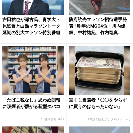
吉田祐也が瀬古氏、青学大・
防府読売マラソン招待選手発
原監督と白熱マラソントーク
表!! 昨年のMGC4位・川内優
延期の別大マラソン特別番組...
輝、中村祐紀、竹内竜真...
「たばこ税なし」思わぬ朗報
宝くじ当選者「〇〇をやらず
に喫煙者が群がる新型タバコ
に買うのはもったいない」
PR(株式会社HAL)
PR(合同会社デジタルファーム )