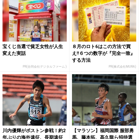
宝くじ当選で貧乏女性が人生
８月のロト6はこの方法で買
変えた実話
え!!６つの数字が『完全一致』
する方法
PR(合同会社デジタルファーム )
PR(株式会社MURA)
川内優輝がボストン参戦！約2
【マラソン】福岡国際 服部勇
年ぶりの海外遠征、長期遠征
馬、藤本拓、髙久龍ら招待選