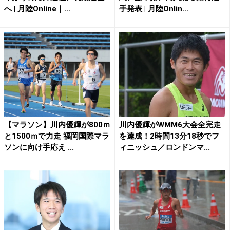
へ | 月陸Online｜...
手発表 | 月陸Onlin...
【マラソン】川内優輝が800ｍ
川内優輝がWMM6大会全完走
と1500ｍで力走 福岡国際マラ
を達成！2時間13分18秒でフ
ソンに向け手応え ...
ィニッシュ／ロンドンマ...