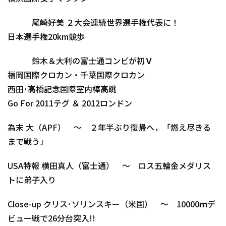
尾崎好美 ２大会連続世界選手権代表に！
日本選手権20km競歩
鈴木＆大利の富士通コンビが初Ｖ
福岡国際クロカン・千葉国際クロカン
西田･高橋記念国際室内棒高跳
Go For 2011テグ ＆ 2012ロンドン
為末 大（APF） ～ ２年半ぶり復帰へ，「燃え尽きる
まで戦う」
USA特報 横田真人（富士通） ～ ロス五輪金メダリス
トに弟子入り
Close-up クリス･ソリンスキー（米国） ～ 10000ｍデ
ビュー戦で26分台突入!!