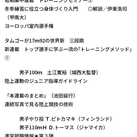
短期集中連載 トレーニングセミナー②
冬季練習に役立つ身体づくり入門 ◎解説／伊東浩司
（甲南大）
ヨーロッパ室内選手権
タムゴーが17ｍ92の世界新 三段跳
新連載 トップ選手に学ぶ一流の｢トレーニングメソッド｣
①
男子100ｍ 土江寛裕（城西大監督）
陸上運動のジュニア指導ガイドライン
「本連載のまとめ」（池田延行）
連続写真で見る陸上競技の技術
男子やり投 Ｔ.ピトカマキ（フィンランド）
男子110ｍＨ Ｄ.トーマス（ジャマイカ）
進学就職情報★第３弾