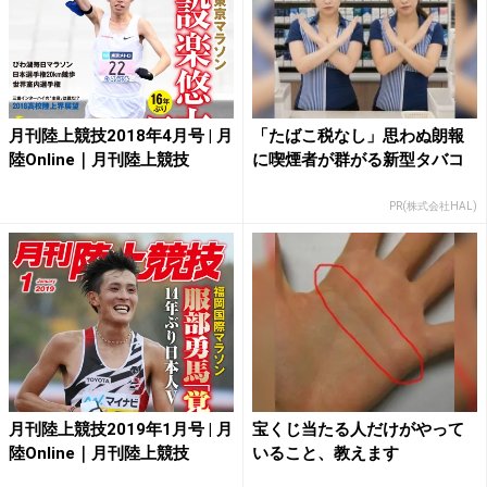
月刊陸上競技2018年4月号 | 月
「たばこ税なし」思わぬ朗報
陸Online｜月刊陸上競技
に喫煙者が群がる新型タバコ
PR(株式会社HAL)
月刊陸上競技2019年1月号 | 月
宝くじ当たる人だけがやって
陸Online｜月刊陸上競技
いること、教えます