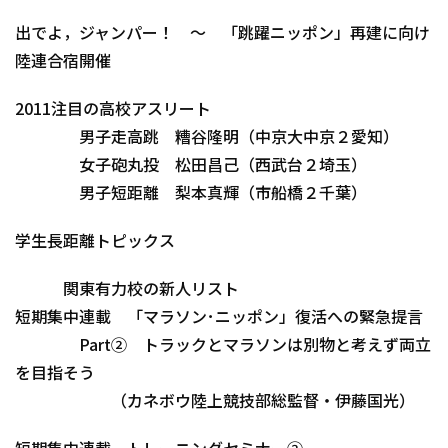
出でよ，ジャンパー！ ～ 「跳躍ニッポン」再建に向け
陸連合宿開催
2011注目の高校アスリート
男子走高跳 糟谷隆明（中京大中京２愛知）
女子砲丸投 松田昌己（西武台２埼玉）
男子短距離 梨本真輝（市船橋２千葉）
学生長距離トピックス
関東有力校の新人リスト
短期集中連載 「マラソン･ニッポン」復活への緊急提言
Part② トラックとマラソンは別物と考えず両立
を目指そう
（カネボウ陸上競技部総監督・伊藤国光）