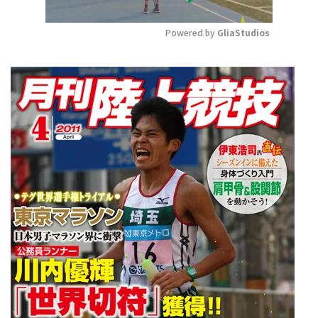
Powered by 
GliaStudios
Mute