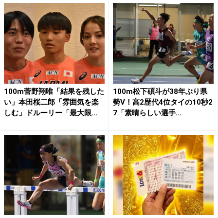
100m菅野翔唯「結果を残した
100m松下碩斗が38年ぶり県
い」本田桜二郎「雰囲気を楽
勢V！高2歴代4位タイの10秒2
しむ」ドルーリー「最大限...
7「素晴らしい選手...