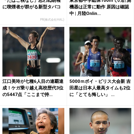
「たばこ税なし」思わぬ朗報
東京都中学総体100mでの計測
に喫煙者が群がる新型タバコ
機器は正常に動作 原因は確認
中 | 月陸Onlin...
PR(株式会社HAL)
江口美玲が七種6人目の連覇達
5000ｍボイ・ビリス大会新 吉
成！ケガ乗り越え高校歴代3位
田星は日本人最高タイムも2位
の5447点「ここまで持...
に「とても悔しい」 ...