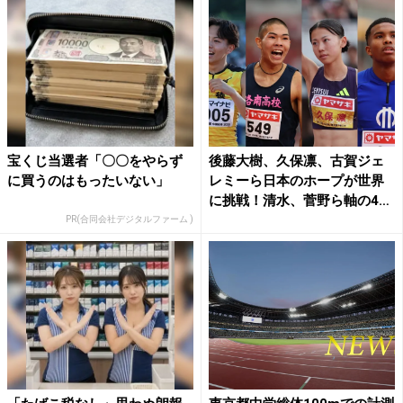
宝くじ当選者「〇〇をやらず
後藤大樹、久保凛、古賀ジェ
に買うのはもったいない」
レミーら日本のホープが世界
に挑戦！清水、菅野ら軸の4
継...
PR(合同会社デジタルファーム )