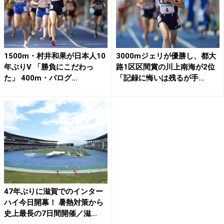
1500m・村井和果が日本人10
3000mジェリが優勝し、都大
年ぶりV 「勝負にこだわっ
路1区区間賞の川上南海が2位
た」 400m・バログ...
「記録に悔いは残るが手...
47年ぶりに滋賀でのインター
ハイ今日開幕！ 暑熱対策から
史上最長の7日間開催／滋...