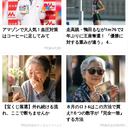
アマゾンで大人気！血圧対策
走高跳・鴨田るなが1m76で2
はコーヒーに足してみて
年ぶりに王座奪還！ 「優勝に
対する重みが違う」 4...
PR(森永乳業)
【宝くじ落選】外れ続ける流
８月のロト6はこの方法で買
れ、ここで断ちませんか
え!!６つの数字が『完全一致』
する方法
PR(合同会社デジタルファーム )
PR(株式会社MURA)