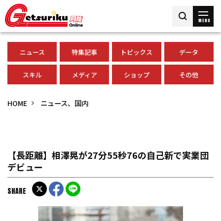
MENU
ニュース
特集記事
トピックス
データ
スキル
メディア
ショップ
その他
HOME
ニュース、国内
【長距離】相澤晃が27分55秒76の自己新で実業団
デビュー
SHARE