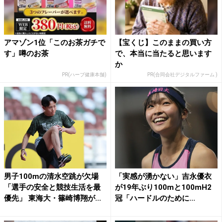
アマゾン1位「このお茶ガチで
【宝くじ】このままの買い方
す」噂のお茶
で、本当に当たると思います
か
PR(ハーブ健康本舗)
PR(合同会社デジタルファーム )
男子100mの清水空跳が欠場
「実感が湧かない」吉永優衣
「選手の安全と競技生活を最
が19年ぶり100mと100mH2
優先」 東海大・篠崎博翔が...
冠「ハードルのために...