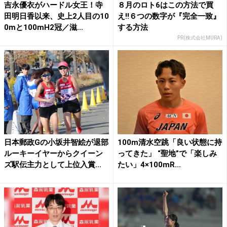
吉永優衣がハードル女王！寺
８月のロト6はこの方法で買
田明日香以来、史上2人目の10
え!!６つの数字が『完全一致』
0mと100mH2冠／滋...
する方法
PR(株式会社MURA)
日本郵政Gの小坂井智絵が退部
100m清水空跳「良い状態に持
ルーキーイヤーからクイーン
ってきた」 “聖地”で「楽しみ
ズ駅伝主力として上位入賞...
たい」4×100mR...