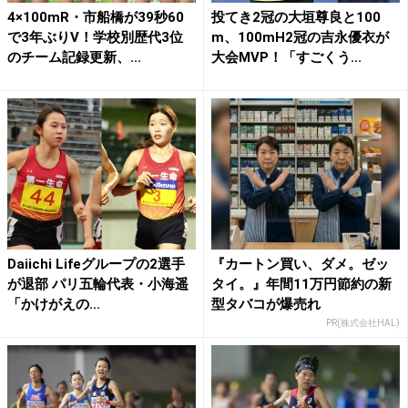
4×100mR・市船橋が39秒60
投てき2冠の大垣尊良と100
で3年ぶりV！学校別歴代3位
m、100mH2冠の吉永優衣が
のチーム記録更新、...
大会MVP！「すごくう...
Daiichi Lifeグループの2選手
『カートン買い、ダメ。ゼッ
が退部 パリ五輪代表・小海遥
タイ。』年間11万円節約の新
「かけがえの...
型タバコが爆売れ
PR(株式会社HAL)