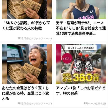
「SNSでも話題」60代から宝
男子・洛南が総合V3、エース
くじ運が変わる人の特徴
不在も“らしさ”見せ総合力で通
算13度で過去最多更新...
PR(合同会社デジタルファーム )
あなたの金運はどう？宝くじ
アマゾン1位「このお茶ガチで
に縁がある時、金運はこう変
す」噂のお茶
わる
PR(合同会社デジタルファーム )
PR(ハーブ健康本舗)