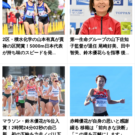
2区・積水化学の山本有真が貫
第一生命グループの山下佐知
禄の区間賞！5000m日本代表
子監督が退任 尾崎好美、田中
が持ち味のスピードを発...
智美、鈴木優花らを指導 後...
マラソン・鈴木優花が6位入
赤﨑優花が自身の思いと感謝
賞！2時間24分02秒の自己
綴る 移籍は「前向きな決断」
新、初の五輪を力走／パリ五...
「この道を正解にします」 ...