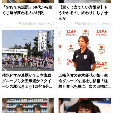
「SNSでも話題」60代から宝
【宝くじ当てたい方限定】も
くじ運が変わる人の特徴
う外れるの、終わりにしませ
んか
PR(合同会社デジタルファーム )
PR(合同会社デジタルファーム )
積水化学が連覇か？日本郵政
五輪入賞の鈴木優花が第一生
グループら女王奪還か？クイ
命グループを退社し移籍「経
ーンズ駅伝きょう12時15分...
験と変化を糧に、次の目標に
向...