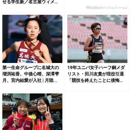
せる学生新／名古屋ウィメ...
PR(合同会社デジタルファーム )
第一生命グループに名城大の
19年ユニバ女子ハーフ銅メダ
増渕祐香、中後心晴、深澤雫
リスト・田川友貴が現役引退
月、宮内結愛が入社 | 月陸...
「競技を終えたことに後悔...