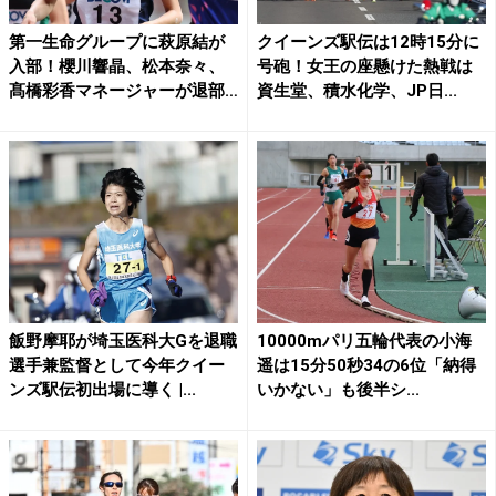
第一生命グループに萩原結が
クイーンズ駅伝は12時15分に
入部！櫻川響晶、松本奈々、
号砲！女王の座懸けた熱戦は
髙橋彩香マネージャーが退部
資生堂、積水化学、JP日...
...
飯野摩耶が埼玉医科大Gを退職
10000mパリ五輪代表の小海
選手兼監督として今年クイー
遥は15分50秒34の6位「納得
ンズ駅伝初出場に導く |...
いかない」も後半シ...