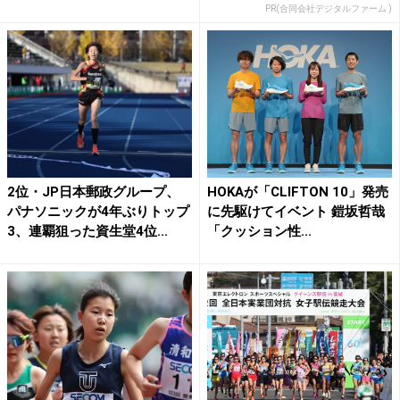
PR(合同会社デジタルファーム )
2位・JP日本郵政グループ、
HOKAが「CLIFTON 10」発売
パナソニックが4年ぶりトップ
に先駆けてイベント 鎧坂哲哉
3、連覇狙った資生堂4位...
「クッション性...