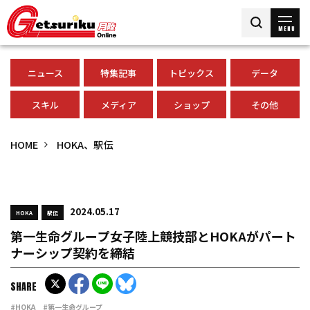
MENU
ニュース
特集記事
トピックス
データ
スキル
メディア
ショップ
その他
HOME
HOKA、駅伝
2024.05.17
HOKA
駅伝
第一生命グループ女子陸上競技部とHOKAがパート
ナーシップ契約を締結
SHARE
#HOKA
#第一生命グループ