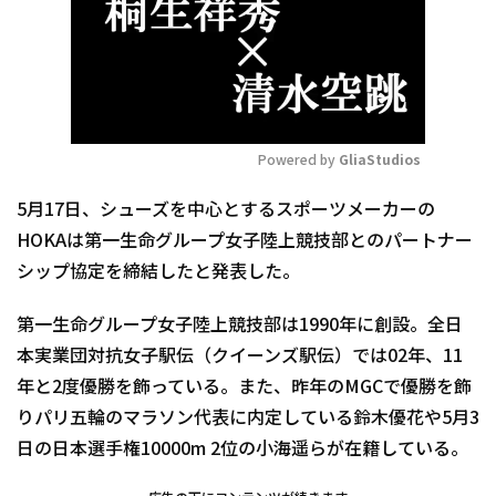
Powered by 
GliaStudios
Mute
5月17日、シューズを中心とするスポーツメーカーの
HOKAは第一生命グループ女子陸上競技部とのパートナー
シップ協定を締結したと発表した。
第一生命グループ女子陸上競技部は1990年に創設。全日
本実業団対抗女子駅伝（クイーンズ駅伝）では02年、11
年と2度優勝を飾っている。また、昨年のMGCで優勝を飾
りパリ五輪のマラソン代表に内定している鈴木優花や5月3
日の日本選手権10000m 2位の小海遥らが在籍している。