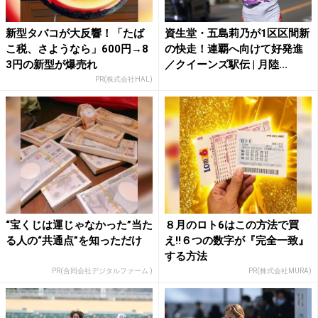
新型タバコが大反響！「たば
資生堂・五島莉乃が1区区間新
こ税、さようなら」600円→8
の快走！連覇へ向けて好発進
3円の新型が爆売れ
／クイーンズ駅伝 | 月陸...
PR(株式会社HAL)
“宝くじは運じゃなかった”当た
８月のロト6はこの方法で買
る人の“共通点”を知っただけ
え!!６つの数字が『完全一致』
する方法
PR(合同会社デジタルファーム )
PR(株式会社MURA)