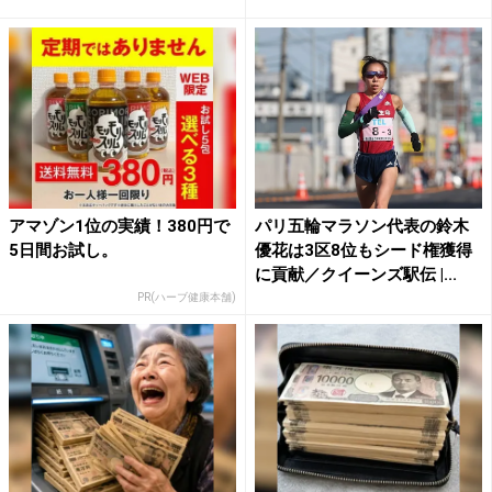
大...
アマゾン1位の実績！380円で
パリ五輪マラソン代表の鈴木
5日間お試し。
優花は3区8位もシード権獲得
に貢献／クイーンズ駅伝 |...
PR(ハーブ健康本舗)