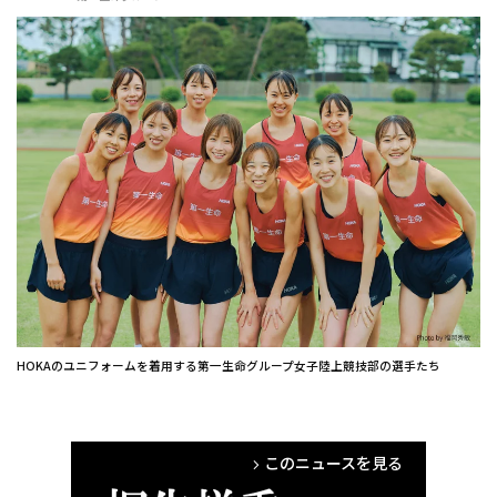
HOKAのユニフォームを着用する第一生命グループ女子陸上競技部の選手たち
このニュースを見る
arrow_forward_ios