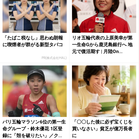
「たばこ税なし」思わぬ朗報
リオ五輪代表の上原美幸が第
に喫煙者が群がる新型タバコ
一生命Gから鹿児島銀行へ 地
元で復活期す | 月陸On...
PR(株式会社HAL)
パリ五輪マラソン6位の第一生
「〇〇した後に必ず宝くじを
命グループ・鈴木優花 1区登
買いなさい」貧乏が億万長者
録に「殻を破りたい」／ク...
に