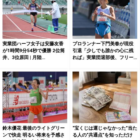
実業団ハーフ女子は安藤友香
プロランナー下門美春が現役
が1時間9分54秒で優勝 2位筒
引退「少しでも誰かの心に残
井、3位原田 | 月陸...
れば」実業団退部後、フリー
タ...
鈴木優花 最後のライトグリー
“宝くじは運じゃなかった”当た
ンで快走 明るい将来を予感さ
る人の“共通点”を知っただけ