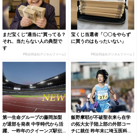
まだ宝くじ“適当に”買ってる？
宝くじ当選者「〇〇をやらず
それ、当たらない人の典型で
に買うのはもったいない」
す
PR(合同会社デジタルファーム)
PR(合同会社デジタルファーム )
第一生命グループの藤岡加梨
飯野摩耶が不破聖衣来ら在学
が退部を発表 中学時代から活
の拓大女子陸上部の外部コー
躍、一昨年のクイーンズ駅伝...
チに就任 昨年末に埼玉医科