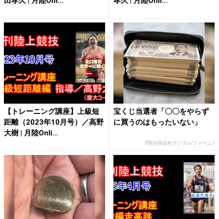
田孝久 | 月陸Onl...
孝久 | 月陸Onli...
【トレーニング講座】上級短
宝くじ当選者「〇〇をやらず
距離（2023年10月号）／高野
に買うのはもったいない」
大樹 | 月陸Onli...
PR(合同会社デジタルファーム )