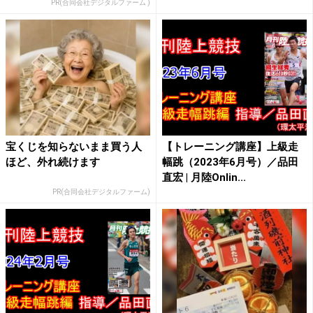
PR(合同会社デジタルファーム )
宝くじを知らないまま買う人
【トレーニング講座】上級走
ほど、外れ続けます
幅跳（2023年6月号）／品田
直宏 | 月陸Onlin...
PR(合同会社デジタルファーム)