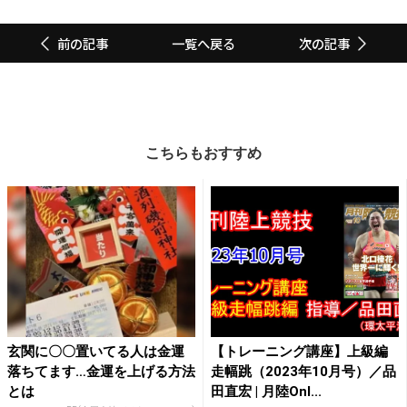
一覧へ戻る
前の記事
次の記事
こちらもおすすめ
玄関に〇〇置いてる人は金運
【トレーニング講座】上級編
落ちてます…金運を上げる方法
走幅跳（2023年10月号）／品
とは
田直宏 | 月陸Onl...