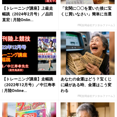
【トレーニング講座】上級走
「玄関に〇〇を置いた後に宝
幅跳（2024年2月号）／品田
くじ買いなさい」簡単に当選
直宏 | 月陸Onlin...
PR(合同会社デジタルファーム )
【トレーニング講座】走幅跳
あなたの金運はどう？宝くじ
（2022年12月号）／中江寿孝
に縁がある時、金運はこう変
| 月陸Online...
わる
PR(合同会社デジタルファーム )