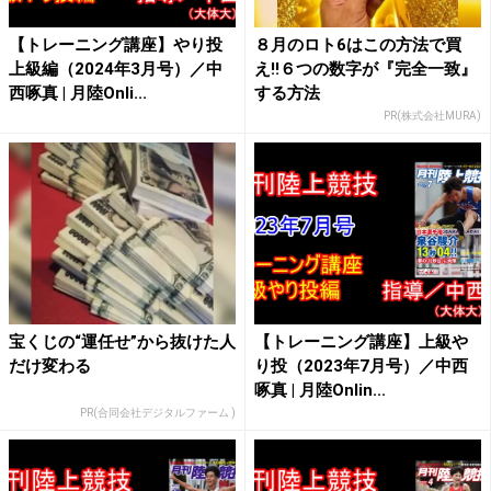
【トレーニング講座】やり投
８月のロト6はこの方法で買
上級編（2024年3月号）／中
え!!６つの数字が『完全一致』
西啄真 | 月陸Onli...
する方法
PR(株式会社MURA)
宝くじの“運任せ”から抜けた人
【トレーニング講座】上級や
だけ変わる
り投（2023年7月号）／中西
啄真 | 月陸Onlin...
PR(合同会社デジタルファーム )