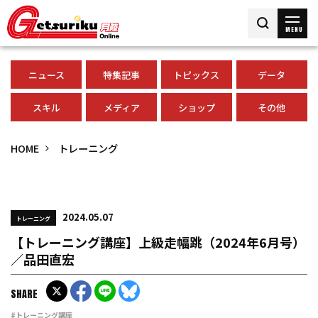
MENU
ニュース
特集記事
トピックス
データ
スキル
メディア
ショップ
その他
HOME
トレーニング
2024.05.07
トレーニング
【トレーニング講座】上級走幅跳（2024年6月号）
／品田直宏
SHARE
#トレーニング講座