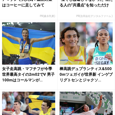
はコーヒーに足してみて
る人の“共通点”を知っただけ
PR(森永乳業)
PR(合同会社デジタルファーム )
女子走高跳・マフチフが今季
棒高跳デュプランティス&500
世界最高タイの2m02でV 男子
0mツェガイが世界新 インゲブ
100mはコールマンが...
リグトセンとジャクソ...