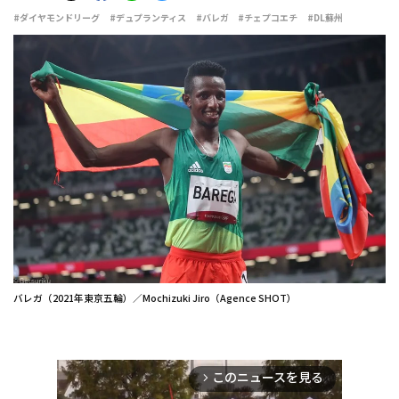
#ダイヤモンドリーグ
#デュプランティス
#バレガ
#チェプコエチ
#DL蘇州
バレガ（2021年東京五輪）／Mochizuki Jiro（Agence SHOT）
このニュースを見る
arrow_forward_ios