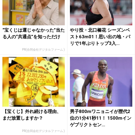
“宝くじは運じゃなかった”当た
やり投・北口榛花 シーズンベ
る人の“共通点”を知っただけ
スト63m01！思い出の地・パ
リで1年ぶりトップ3入...
PR(合同会社デジタルファーム )
【宝くじ】外れ続ける理由、
男子800mワニョニイが歴代2
まだ放置しますか？
位の1分41秒11！ 1500mイン
ゲブリクトセン...
PR(合同会社デジタルファーム )