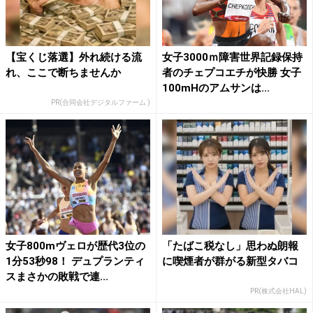
【宝くじ落選】外れ続ける流
女子3000ｍ障害世界記録保持
れ、ここで断ちませんか
者のチェプコエチが快勝 女子
100mHのアムサンは...
PR(合同会社デジタルファーム )
女子800mヴェロが歴代3位の
「たばこ税なし」思わぬ朗報
1分53秒98！ デュプランティ
に喫煙者が群がる新型タバコ
スまさかの敗戦で連...
PR(株式会社HAL)