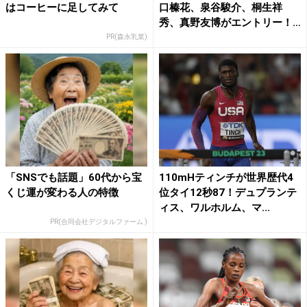
はコーヒーに足してみて
口榛花、泉谷駿介、桐生祥
秀、真野友博がエントリー！
|...
PR(森永乳業)
「SNSでも話題」60代から宝
110mHティンチが世界歴代4
くじ運が変わる人の特徴
位タイ12秒87！デュプランテ
ィス、ワルホルム、マ...
PR(合同会社デジタルファーム )