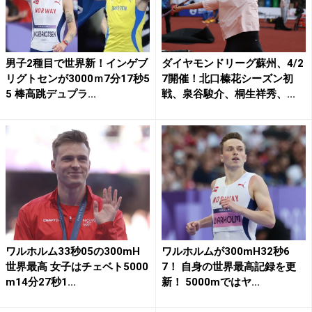
男子2種目で世界新！インゲブ
ダイヤモンドリーグ蘇州、4/2
リグトセンが3000ｍ7分17秒5
7開催！北口榛花シーズン初
5 棒高跳デュプラ...
戦、泉谷駿介、桐生祥秀、...
ワルホルム33秒05の300mH
ワルホルムが300mH32秒6
世界最高 女子はチェベト5000
7！ 自身の世界最高記録を更
m14分27秒1...
新！ 5000mではヤ...