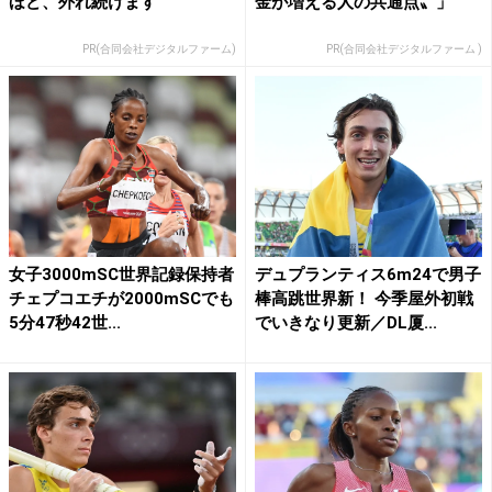
ほど、外れ続けます
金が増える人の共通点〟」
PR(合同会社デジタルファーム)
PR(合同会社デジタルファーム )
女子3000mSC世界記録保持者
デュプランティス6m24で男子
チェプコエチが2000mSCでも
棒高跳世界新！ 今季屋外初戦
5分47秒42世...
でいきなり更新／DL厦...