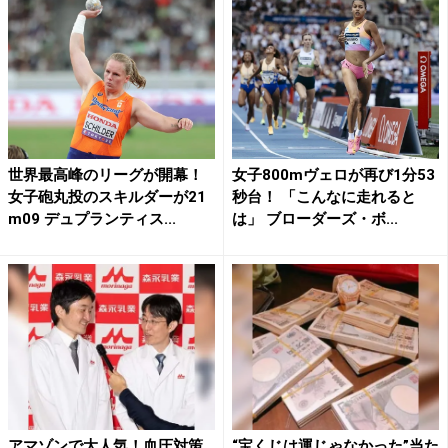
世界最高峰のリーグが開幕！
女子800mヴェロが再び1分53
女子砲丸投のスキルダーが21
秒台！ 「こんなに走れると
m09 デュプランティス...
は」 ブローダーズ・ボ...
アマゾンで大人気！血圧対策
“宝くじは運じゃなかった”当た