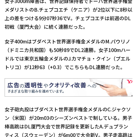
女子3000m障害は、世界記録保持者でドーハ世界選手権金
メダリストのB.チェプコエチ（ケニア）が2位以下に8秒以
上の差をつける9分07秒36でV。チェプコエチは前週のDL
初戦（厦門大会）に続く連勝だった。
女子400mはブダペスト世界選手権金メダルのM.パウリノ
（ドミニカ共和国）も50秒89でDL2連勝。女子100mハー
ドルでは東京五輪金メダルのJ.カマチョ・クイン（プエル
トリコ）が12秒63（+0.3）でこちらもDL連勝だった。
女子砲丸投はブダペスト世界選手権金メダルのC.ジャクソ
ン（米国）が20m03のシーズンベストで制している。男子
棒高跳はDL厦門大会で世界記録を更新したA.デュプラン
ティス（スウェーデン）が6m00で大会新V。男子走高跳は