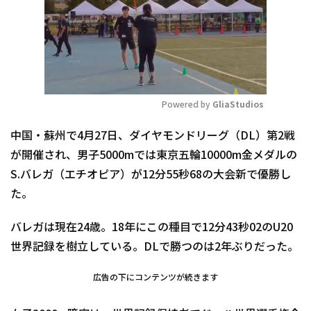
Powered by 
GliaStudios
Mute
中国・蘇州で4月27日、ダイヤモンドリーグ（DL）第2戦
が開催され、男子5000mでは東京五輪10000m金メダルの
S.バレガ（エチオピア）が12分55秒68の大会新で優勝し
た。
バレガは現在24歳。18年にこの種目で12分43秒02のU20
世界記録を樹立している。DLで勝つのは2年ぶりだった。
広告の下にコンテンツが続きます