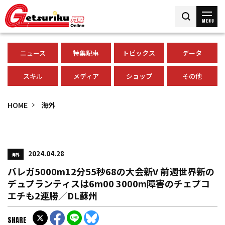
MENU
ニュース
特集記事
トピックス
データ
スキル
メディア
ショップ
その他
HOME
海外
2024.04.28
海外
バレガ5000m12分55秒68の大会新V 前週世界新の
デュプランティスは6m00 3000m障害のチェプコ
エチも2連勝／DL蘇州
SHARE