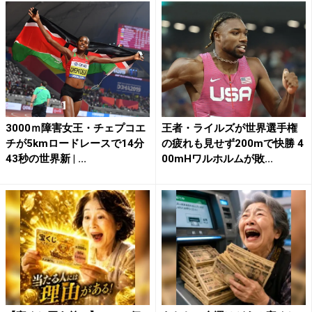
3000ｍ障害女王・チェプコエ
王者・ライルズが世界選手権
チが5kmロードレースで14分
の疲れも見せず200mで快勝 4
43秒の世界新 | ...
00mHワルホルムが敗...