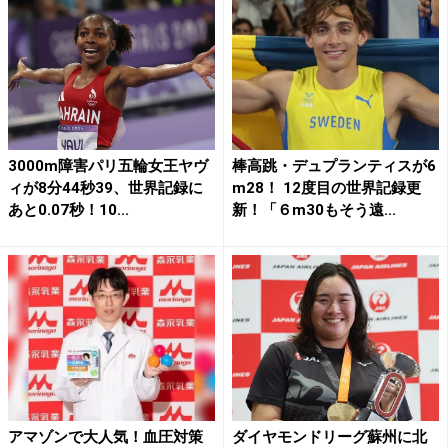
3000m障害パリ五輪女王ヤヴ
棒高跳・デュプランティスが6
ィが8分44秒39、世界記録に
m28！ 12度目の世界記録更
あと0.07秒！10...
新！「６m30もそう遠...
アマゾンで大人気！血圧対策
ダイヤモンドリーグ蘇州に北