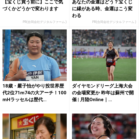
【宝くじ買う前に】ここで気
あなたの金運はどう？宝くじ
づくかどうかで変わります
に縁がある時、金運はこう変
わる
PR(合同会社デジタルファーム )
PR(合同会社デジタルファーム )
18歳・嚴子怡がやり投世界歴
ダイヤモンドリーグ上海大会
代2位71m74の大アーチ！100
の会場変更か 昨年は蘇州で開
mHラッセルは歴代...
催 | 月陸Online｜...