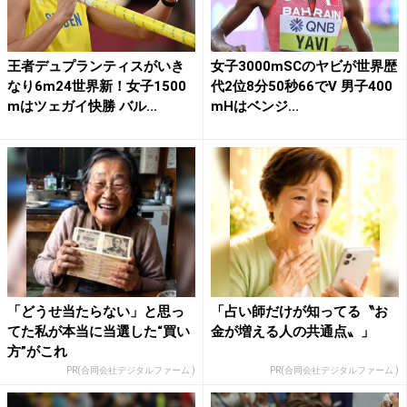
王者デュプランティスがいき
女子3000mSCのヤビが世界歴
なり6m24世界新！女子1500
代2位8分50秒66でV 男子400
mはツェガイ快勝 バル...
mHはベンジ...
「どうせ当たらない」と思っ
「占い師だけが知ってる〝お
てた私が本当に当選した“買い
金が増える人の共通点〟」
方”がこれ
PR(合同会社デジタルファーム )
PR(合同会社デジタルファーム )