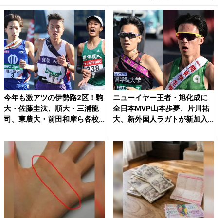
今年も激アツの伊勢路2区！駒
ニューイヤー王者・旭化成に
大・佐藤圭汰、順大・三浦龍
全日本MVP山本歩夢、片川祐
司、東農大・前田和摩ら各校...
大、新外国人ラガトが新加入...