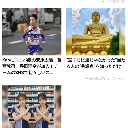
PR(ハーブ健康本舗)
Kaoにユニバ銀の安原太陽、菖
“宝くじは運じゃなかった”当た
蒲敦司、巻田理空が加入！チ
る人の“共通点”を知っただけ
ームのSNSで初々しいス...
PR(合同会社デジタルファーム )