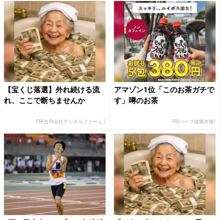
【宝くじ落選】外れ続ける流
アマゾン1位「このお茶ガチで
れ、ここで断ちませんか
す」噂のお茶
PR(合同会社デジタルファーム )
PR(ハーブ健康本舗)