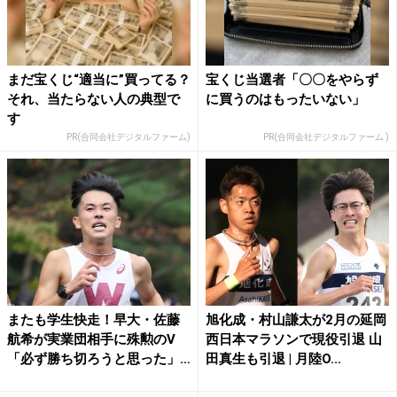
まだ宝くじ“適当に”買ってる？
宝くじ当選者「〇〇をやらず
それ、当たらない人の典型で
に買うのはもったいない」
す
PR(合同会社デジタルファーム)
PR(合同会社デジタルファーム )
またも学生快走！早大・佐藤
旭化成・村山謙太が2月の延岡
航希が実業団相手に殊勲のV
西日本マラソンで現役引退 山
「必ず勝ち切ろうと思った」
田真生も引退 | 月陸O...
／...