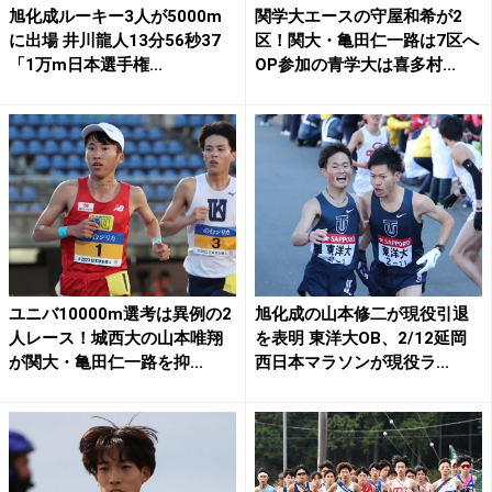
旭化成ルーキー3人が5000m
関学大エースの守屋和希が2
に出場 井川龍人13分56秒37
区！関大・亀田仁一路は7区へ
「1万m日本選手権...
OP参加の青学大は喜多村...
ユニバ10000m選考は異例の2
旭化成の山本修二が現役引退
人レース！城西大の山本唯翔
を表明 東洋大OB、2/12延岡
が関大・亀田仁一路を抑...
西日本マラソンが現役ラ...