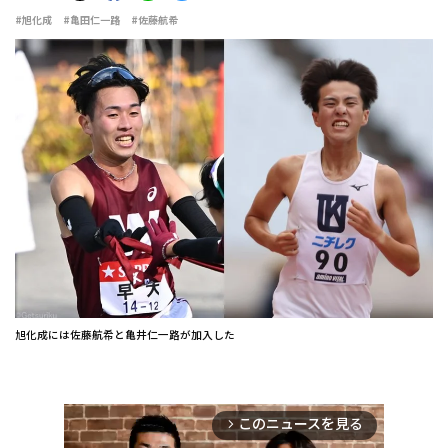
#旭化成
#亀田仁一路
#佐藤航希
旭化成には佐藤航希と亀井仁一路が加入した
このニュースを見る
arrow_forward_ios