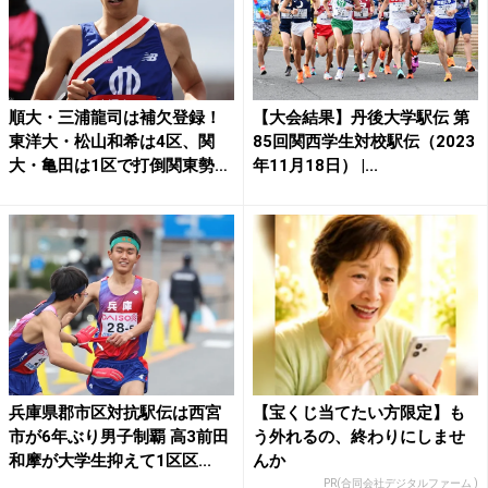
順大・三浦龍司は補欠登録！
【大会結果】丹後大学駅伝 第
東洋大・松山和希は4区、関
85回関西学生対校駅伝（2023
大・亀田は1区で打倒関東勢
年11月18日） |...
に...
兵庫県郡市区対抗駅伝は西宮
【宝くじ当てたい方限定】も
市が6年ぶり男子制覇 高3前田
う外れるの、終わりにしませ
和摩が大学生抑えて1区区...
んか
PR(合同会社デジタルファーム )