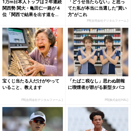
1万m日本人トップは２年連続
「どうせ当たらない」と思っ
関西勢 関大・亀田仁一路が４
てた私が本当に当選した“買い
位「関西で結果を出す道を...
方”がこれ
PR(合同会社デジタルファーム )
宝くじ当たる人だけがやって
「たばこ税なし」思わぬ朗報
いること、教えます
に喫煙者が群がる新型タバコ
PR(合同会社デジタルファーム )
PR(株式会社HAL)