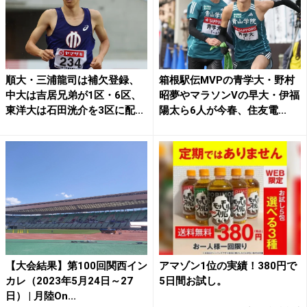
順大・三浦龍司は補欠登録、
箱根駅伝MVPの青学大・野村
中大は吉居兄弟が1区・6区、
昭夢やマラソンVの早大・伊福
東洋大は石田洸介を3区に配...
陽太ら6人が今春、住友電...
【大会結果】第100回関西イン
アマゾン1位の実績！380円で
カレ（2023年5月24日～27
5日間お試し。
日） | 月陸On...