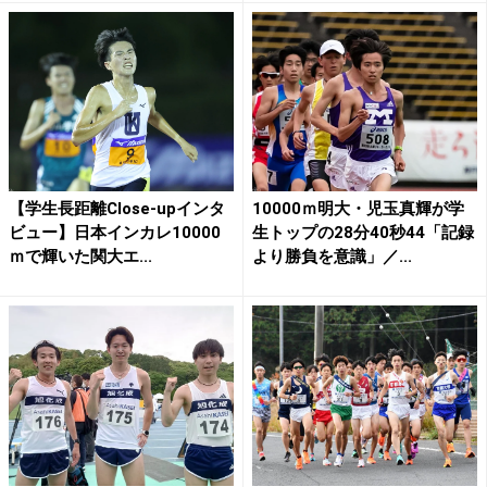
【学生長距離Close-upインタ
10000ｍ明大・児玉真輝が学
ビュー】日本インカレ10000
生トップの28分40秒44「記録
ｍで輝いた関大エ...
より勝負を意識」／...