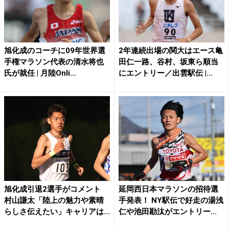
旭化成のコーチに09年世界選
2年連続出場の関大はエース亀
手権マラソン代表の清水将也
田仁一路、谷村、坂東ら順当
氏が就任 | 月陸Onli...
にエントリー／出雲駅伝 |...
旭化成引退2選手がコメント
延岡西日本マラソンの招待選
村山謙太「陸上の魅力や素晴
手発表！ NY駅伝で好走の湯浅
らしさ伝えたい」キャリアは...
仁や池田勘汰がエントリー...