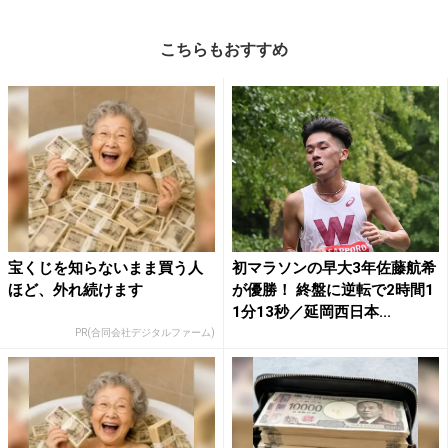
こちらもおすすめ
宝くじを知らないまま買う人
初マラソンの早大3年佐藤航希
ほど、外れ続けます
が優勝！ 終盤に逆転で2時間1
1分13秒／延岡西日本...
PR(合同会社デジタルファーム)