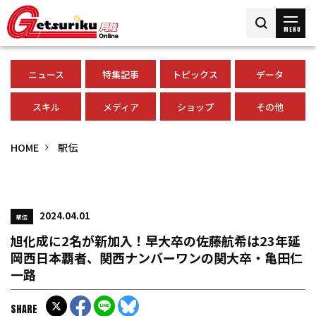
MENU
ニュース
特集記事
トピックス
データ
スキル
メディア
ショップ
その他
HOME
駅伝
2024.04.01
駅伝
旭化成に2名が新加入！早大卒の佐藤航希は23年延
岡西日本覇者、関西ナンバーワンの関大卒・亀田仁
一路
SHARE