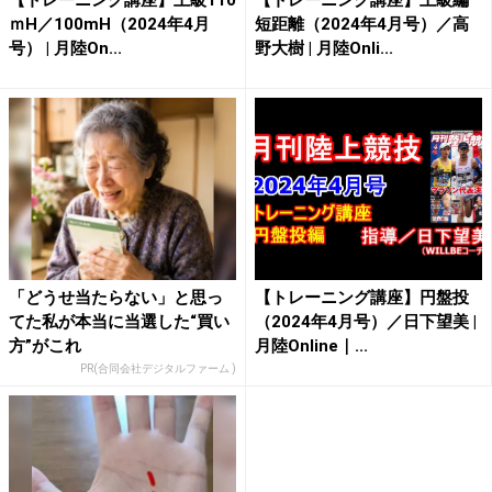
【トレーニング講座】上級110
【トレーニング講座】上級編
ｍH／100mH（2024年4月
短距離（2024年4月号）／高
号） | 月陸On...
野大樹 | 月陸Onli...
「どうせ当たらない」と思っ
【トレーニング講座】円盤投
てた私が本当に当選した“買い
（2024年4月号）／日下望美 |
方”がこれ
月陸Online｜...
PR(合同会社デジタルファーム )