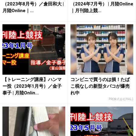
（2023年8月号）／倉田和大 |
（2024年7月号） | 月陸Online
月陸Online｜...
｜月刊陸上競...
【トレーニング講座】ハンマ
コンビニで買うのは損！たば
ー投（2023年1月号）／金子
こ税なしの新型タバコが爆売
泰子 | 月陸Onlin...
れ中
PR(株式会社HAL)