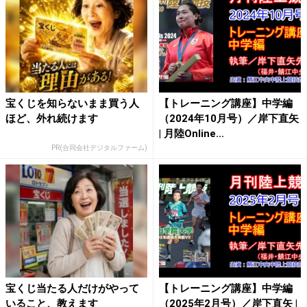
宝くじを知らないまま買う人
【トレーニング講座】中学編
ほど、外れ続けます
（2024年10月号）／岸下直矢
| 月陸Online...
PR(合同会社デジタルファーム)
宝くじ当たる人だけがやって
【トレーニング講座】中学編
いること、教えます
（2025年2月号）／岸下直矢 |