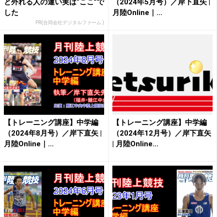
と外れる人の違い実は“ここ”で
（2024年5月号）／岸下直矢 |
した
月陸Online｜...
PR(合同会社デジタルファーム )
【トレーニング講座】中学編
【トレーニング講座】中学編
（2024年8月号）／岸下直矢 |
（2024年12月号）／岸下直矢
月陸Online｜...
| 月陸Online...