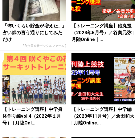
「怖いくらい貯金が増えた…」
【トレーニング講座】砲丸投
占い師の言う通りにしてみた
（2023年5月号）／谷奥元弥 |
だけ
月陸Online｜...
PR(合同会社デジタルファーム )
【トレーニング講座】中学身
【トレーニング講座】中学編
体作り編vol.4（2022年１月
（2023年11月号）／倉田和大
号） | 月陸Onl...
| 月陸Online...