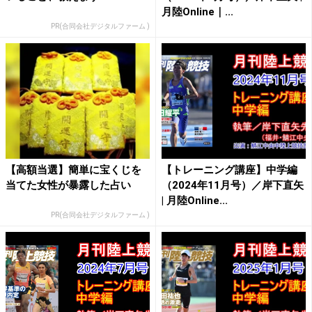
月陸Online｜...
PR(合同会社デジタルファーム )
【高額当選】簡単に宝くじを
【トレーニング講座】中学編
当てた女性が暴露した占い
（2024年11月号）／岸下直矢
| 月陸Online...
PR(合同会社デジタルファーム )