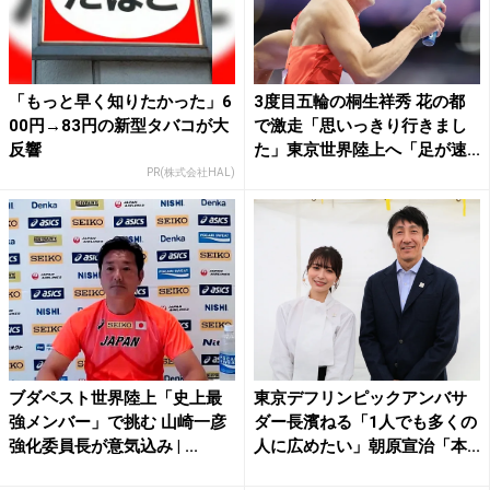
「もっと早く知りたかった」6
3度目五輪の桐生祥秀 花の都
00円→83円の新型タバコが大
で激走「思いっきり行きまし
反響
た」東京世界陸上へ「足が速...
PR(株式会社HAL)
ブダペスト世界陸上「史上最
東京デフリンピックアンバサ
強メンバー」で挑む 山崎一彦
ダー長濱ねる「1人でも多くの
強化委員長が意気込み | ...
人に広めたい」朝原宣治「本...