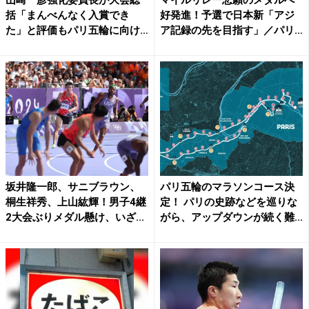
括「まんべんなく入賞でき
好発進！予選で日本新「アジ
た」と評価もパリ五輪に向け
ア記録の先を目指す」／パリ
「も...
五...
坂井隆一郎、サニブラウン、
パリ五輪のマラソンコース決
桐生祥秀、上山紘輝！男子4継
定！ パリの史跡などを巡りな
2大会ぶりメダル懸け、いざ...
がら、アップダウンが続く難...