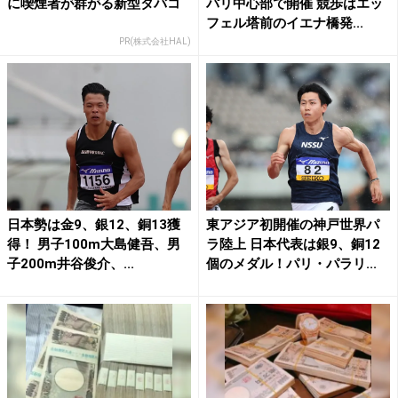
に喫煙者が群がる新型タバコ
パリ中心部で開催 競歩はエッ
フェル塔前のイエナ橋発...
PR(株式会社HAL)
日本勢は金9、銀12、銅13獲
東アジア初開催の神戸世界パ
得！ 男子100m大島健吾、男
ラ陸上 日本代表は銀9、銅12
子200m井谷俊介、...
個のメダル！パリ・パラリ...