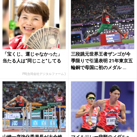
「宝くじ、運じゃなかった」
三段跳元世界王者ザンゴが今
当たる人は“同じこと”してる
季限りで引退表明 21年東京五
輪銅で母国に初のメダル ...
PR(合同会社デジタルファーム )
山崎一彦強化委員長が大会総
マイルリレー悲願のメダルへ