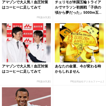
アマゾンで大人気！血圧対策
チェリモが米国五輪トライア
はコーヒーに足してみて
ルでマラソン初挑戦「子供の
頃から夢だった」5000m五...
PR(森永乳業)
アマゾンで大人気！血圧対策
あなたの金運、今が変わる時
はコーヒーに足してみて
かもしれません
PR(森永乳業)
PR(合同会社デジタルファーム )