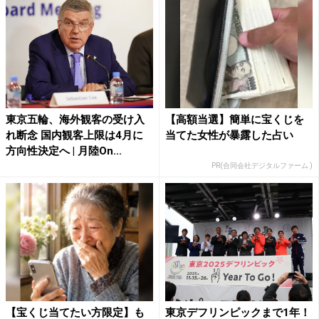
東京五輪、海外観客の受け入
【高額当選】簡単に宝くじを
れ断念 国内観客上限は4月に
当てた女性が暴露した占い
方向性決定へ | 月陸On...
PR(合同会社デジタルファーム )
【宝くじ当てたい方限定】も
東京デフリンピックまで1年！