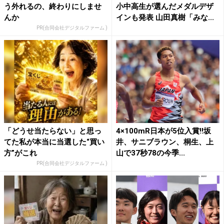
う外れるの、終わりにしませ
小中高生が選んだメダルデザ
んか
インも発表 山田真樹「みな...
PR(合同会社デジタルファーム )
「どうせ当たらない」と思っ
4×100mR日本が5位入賞!!坂
てた私が本当に当選した“買い
井、サニブラウン、桐生、上
方”がこれ
山で37秒78の今季...
PR(合同会社デジタルファーム )