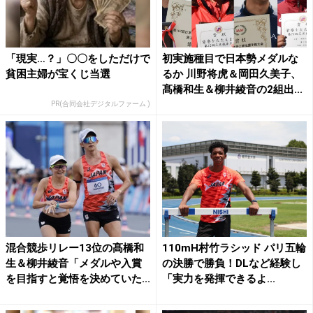
「現実…？」〇〇をしただけで
初実施種目で日本勢メダルな
貧困主婦が宝くじ当選
るか 川野将虎＆岡田久美子、
髙橋和生＆柳井綾音の2組出...
PR(合同会社デジタルファーム )
混合競歩リレー13位の髙橋和
110mH村竹ラシッド パリ五輪
生＆柳井綾音「メダルや入賞
の決勝で勝負！DLなど経験し
を目指すと覚悟を決めていた...
「実力を発揮できるよ...