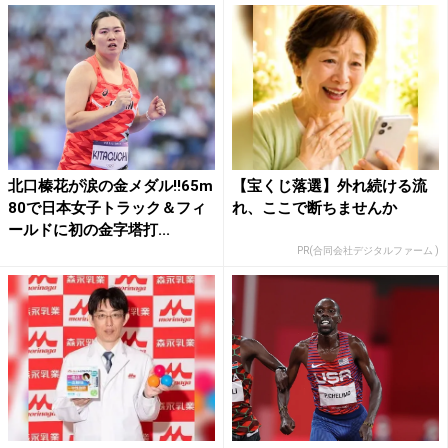
北口榛花が涙の金メダル!!65m
【宝くじ落選】外れ続ける流
80で日本女子トラック＆フィ
れ、ここで断ちませんか
ールドに初の金字塔打...
PR(合同会社デジタルファーム )