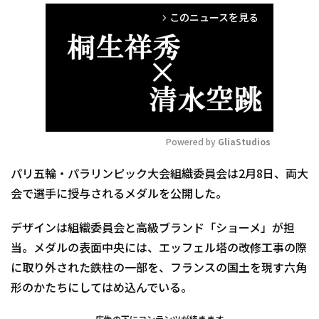
このニュースを見る
arrow_forward_ios
Powered by 
GliaStudios
Mute
パリ五輪・パラリンピック大会組織委員会は2月8日、両大
会で選手に授与されるメダルを公開した。
デザインは組織委員会と高級ブランド「ショーメ」が担
当。メダルの表面中央には、エッフェル塔の改修工事の際
に取り外された鉄柱の一部を、フランスの国土を現す六角
形のかたちにしてはめ込んでいる。