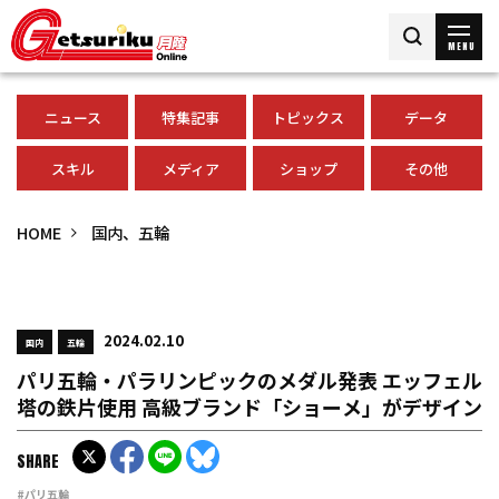
MENU
ニュース
特集記事
トピックス
データ
スキル
メディア
ショップ
その他
HOME
国内、五輪
2024.02.10
国内
五輪
パリ五輪・パラリンピックのメダル発表 エッフェル
塔の鉄片使用 高級ブランド「ショーメ」がデザイン
SHARE
#パリ五輪