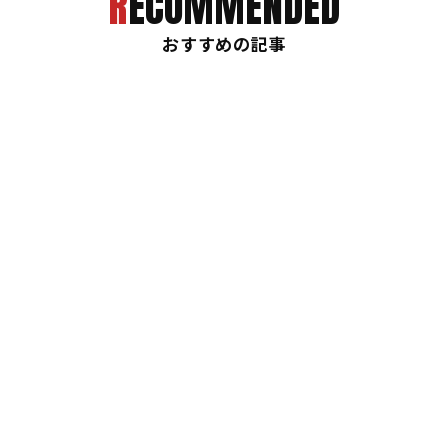
RECOMMENDED
おすすめの記事
国内
日本代表
2026.06.15
110mH村竹ラシッド「金メダルとアジア記録目指し
て」10000m鈴木芽吹はアジア制覇へ7月に5000m日