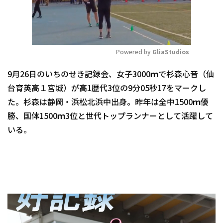
Powered by 
GliaStudios
Mute
9月26日のいちのせき記録会、女子3000ｍで杉森心音（仙
台育英高１宮城）が高1歴代3位の9分05秒17をマークし
た。杉森は静岡・浜松北浜中出身。昨年は全中1500ｍ優
勝、国体1500ｍ3位と世代トップランナーとして活躍して
いる。