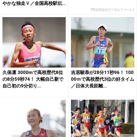
やかな独走Ｖ／全国高校駅伝...
PR(合同会社デジタルファーム )
久保凛 3000mで高校歴代8位
吉居駿恭が28分11秒96！ 100
の8分59秒74！ 大幅自己新で
00ｍで高校歴代3位の好タイム
自己初の9分切り...
／日体大長距離...