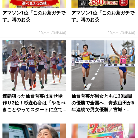
アマゾン1位「このお茶ガチで
アマゾン1位「このお茶ガチで
す」噂のお茶
す」噂のお茶
PR(ハーブ健康本舗)
PR(ハーブ健康本舗)
連覇狙った仙台育英は見せ場
仙台育英が男女ともに30回目
作り2位！杉森心音は「やるべ
の優勝で全国へ、青森山田が6
きことやってスタートに立て...
年連続で男女優勝／宮城・...