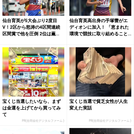
仙台育英が5大会ぶり2度目
仙台育英高出身の手塚蕾がエ
V！2区から怒涛の4区間連続
ディオンに加入！ 「恵まれた
区間賞で他を圧倒 2位は薫...
環境で競技に取り組めること...
宝くじ当選したいなら、まず
宝くじ当選で貧乏女性が人生
は金運を上げてから買ってみ
変えた実話
て
PR(合同会社デジタルファーム )
PR(合同会社デジタルファーム )