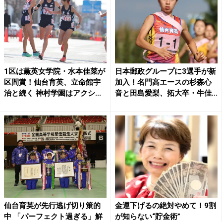
1区は薫英女学院・水本佳菜が
日本郵政グループに3選手が新
区間賞！仙台育英、立命館宇
加入！名門高エースの杉森心
治と続く 神村学園はアクシ...
音と田島愛梨、拓大卒・牛佳...
仙台育英が先行逃げ切り策的
金運下げるの絶対やめて！9割
中 「パーフェクト過ぎる」鮮
が知らない“貯金術”