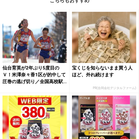
こちらもおすすめ
仙台育英が2年ぶり5度目の
宝くじを知らないまま買う人
Ｖ！米澤奈々香1区が的中して
ほど、外れ続けます
圧巻の逃げ切り／全国高校駅...
PR(合同会社デジタルファーム)