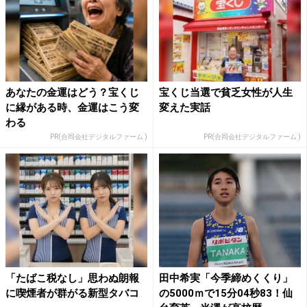
あなたの金運はどう？宝くじ
宝くじ当選で貧乏女性が人生
に縁がある時、金運はこう変
変えた実話
わる
PR(合同会社デジタルファーム )
PR(合同会社デジタルファーム )
「たばこ税なし」思わぬ朗報
田中希実「今季締めくくり」
に喫煙者が群がる新型タバコ
の5000ｍで15分04秒83！仙