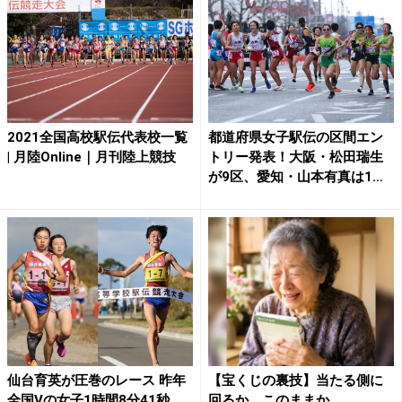
2021全国高校駅伝代表校一覧
都道府県女子駅伝の区間エン
| 月陸Online｜月刊陸上競技
トリー発表！大阪・松田瑞生
が9区、愛知・山本有真は1
区...
仙台育英が圧巻のレース 昨年
【宝くじの裏技】当たる側に
全国Vの女子1時間8分41秒、
回るか、このままか