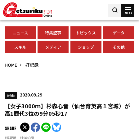
MENU
ニュース
特集記事
トピックス
データ
スキル
メディア
ショップ
その他
HOME
好記録
2020.09.29
好記録
【女子3000ｍ】杉森心音（仙台育英高１宮城）が
高1歴代3位の9分05秒17
SHARE
#長距離
#杉森心音