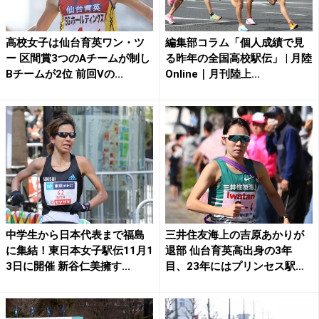
高校女子は仙台育英ワン・ツ
編集部コラム「個人成績で見
ー 区間賞3つのAチームが制し
る昨年の全国高校駅伝」 | 月陸
Bチームが2位 前回Vの...
Online｜月刊陸上...
中学生から日本代表まで福島
三井住友海上の吉原あかりが
に集結！東日本女子駅伝11月1
退部 仙台育英高出身の3年
3日に開催 新谷仁美擁す...
目、23年にはプリンセス駅
伝...