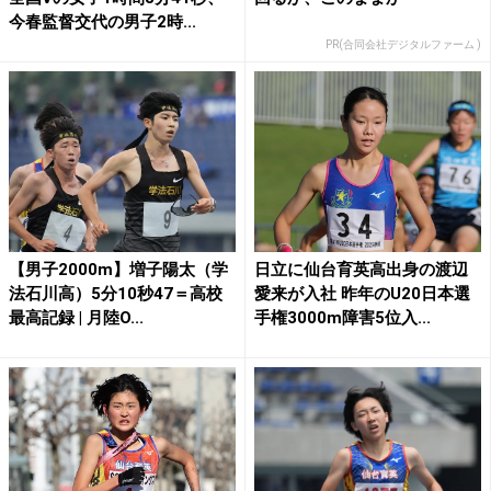
今春監督交代の男子2時...
PR(合同会社デジタルファーム )
【男子2000m】増子陽太（学
日立に仙台育英高出身の渡辺
法石川高）5分10秒47＝高校
愛来が入社 昨年のU20日本選
最高記録 | 月陸O...
手権3000m障害5位入...