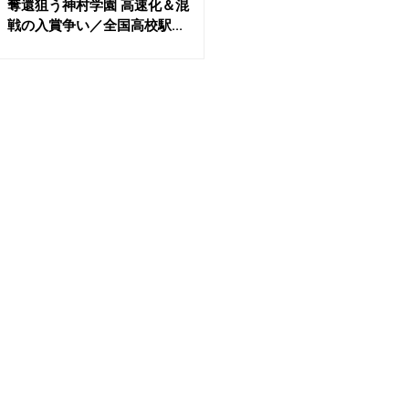
奪還狙う神村学園 高速化＆混
戦の入賞争い／全国高校駅...