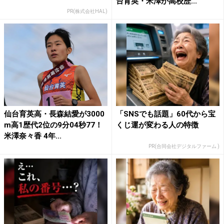
台育英・米澤が高校歴...
PR(株式会社HAL)
仙台育英高・長森結愛が3000
「SNSでも話題」60代から宝
m高1歴代2位の9分04秒77！
くじ運が変わる人の特徴
米澤奈々香 4年...
PR(合同会社デジタルファーム )