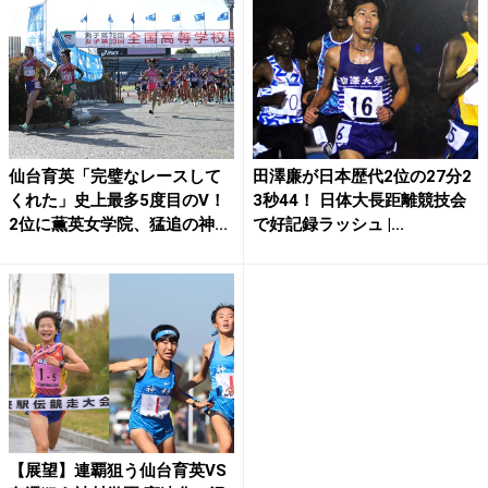
仙台育英「完璧なレースして
田澤廉が日本歴代2位の27分2
くれた」史上最多5度目のV！
3秒44！ 日体大長距離競技会
2位に薫英女学院、猛追の神...
で好記録ラッシュ |...
【展望】連覇狙う仙台育英VS