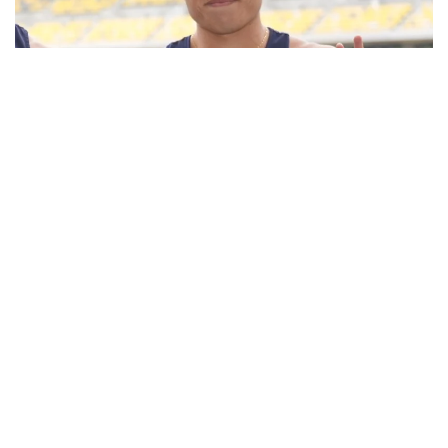
2026.08.09
400m白畑健太郎が学生歴代6位の45秒27！「世界に
近づいてきた」44秒台も手応え／富士北麓ワールドト
ライアル