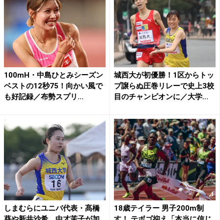
100mH・中島ひとみシーズン
城西大が初優勝！1区からトッ
ベストの12秒75！向かい風で
プ譲らぬ圧巻リレーで史上3校
も好記録／布勢スプリ...
目のチャンピオンに／大学...
しまむらにユニバ代表・髙橋
18歳テイラー 男子200m制
葵や新井沙希、中才茉子が加
す！ テボゴ抑え「本当に信じ