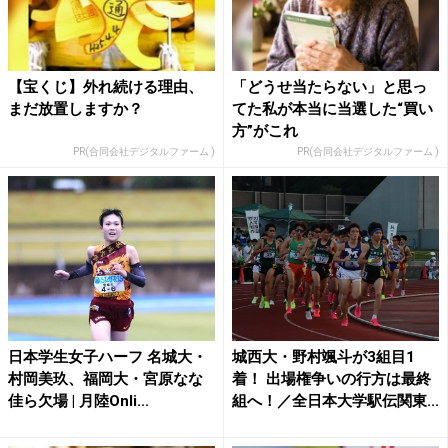
【宝くじ】外れ続ける理由、
「どうせ当たらない」と思っ
まだ放置しますか？
てた私が本当に当選した“買い
方”がこれ
PR(合同会社デジタルファーム )
PR(合同会社デジタルファーム )
日本学生女子ハーフ 名城大・
城西大・野村颯斗が3組目1
村岡美玖、福岡大・宮原なな
着！ 出場権争いの行方は最終
佳ら欠場 | 月陸Onli...
組へ！／全日本大学駅伝関東...