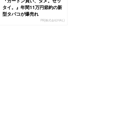
『カートン買い、ダメ。ゼッ
タイ。』年間11万円節約の新
型タバコが爆売れ
PR(株式会社HAL)