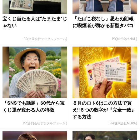
宝くじ当たる人は“たまたま”じ
「たばこ税なし」思わぬ朗報
ゃない
に喫煙者が群がる新型タバコ
PR(合同会社デジタルファーム)
PR(株式会社HAL)
「SNSでも話題」60代から宝
８月のロト6はこの方法で買
くじ運が変わる人の特徴
え!!６つの数字が『完全一致』
する方法
PR(合同会社デジタルファーム )
PR(株式会社MURA)