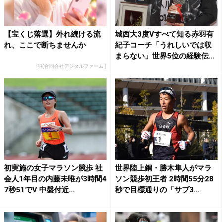
【宝くじ落選】外れ続ける流
城西大3度Vすべて知る赤羽有
れ、ここで断ちませんか
紀子コーチ「うれしいでは収
まらない」世界5位の経験伝...
PR(合同会社デジタルファーム )
初実施の女子マラソン競歩 社
世界陸上銅・勝木隼人がマラ
会人1年目の内藤未唯が3時間4
ソン競歩初王者 2時間55分28
7秒51でV 中盤付近...
秒で目標通りの「サブ3...