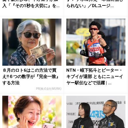
入「『その1秒を大切に』を
られない」／DLユージ...
胸...
８月のロト6はこの方法で買
NTN・峐下拓斗とピーター・
え!!６つの数字が『完全一致』
キブイが退部 ともにニューイ
する方法
ヤー駅伝などで活躍 | ...
PR(株式会社MURA)