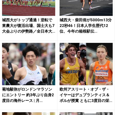
城西大がトップ通過！逆転で
城西大・柴田侑が5000m13分
東農大が復活出場、国士大も7
22秒46！日本人学生歴代12
大会ぶりの伊勢路／全日本大...
位、今年の箱根駅伝...
菊地駿弥がロンドンマラソン
欧州アスリート・オブ・ザ・
にエントリー 約3年ぶり自身2
イヤーはデュプランティス＆
度目の海外レース | 月...
ボルが授賞 ともに3度目の栄...