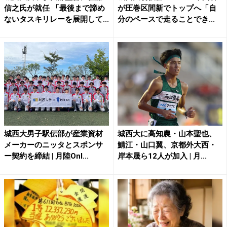
信之氏が就任 「最後まで諦め
が圧巻区間新でトップへ「自
ないタスキリレーを展開して...
分のペースで走ることでき...
城西大男子駅伝部が産業資材
城西大に高知農・山本聖也、
メーカーのニッタとスポンサ
鯖江・山口翼、京都外大西・
ー契約を締結 | 月陸Onl...
岸本晟ら12人が加入 | 月...