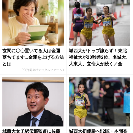
玄関に〇〇置いてる人は金運
城西大がトップ譲らず！東北
落ちてます…金運を上げる方法
福祉大が20秒差2位、名城大、
とは
大東大、立命大が続く／全...
PR(合同会社デジタルファーム )
城西大女子駅伝部監督に佐藤
城西大初優勝へ!!2区・本間香