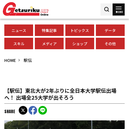
MENU
ニュース
特集記事
トピックス
データ
スキル
メディア
ショップ
その他
HOME
駅伝
【駅伝】東北大が2年ぶりに全日本大学駅伝出場
へ！ 出場全25大学が出そろう
SHARE