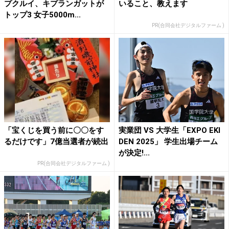
プクルイ、キプランガットが
いること、教えます
トップ3 女子5000m...
PR(合同会社デジタルファーム )
「宝くじを買う前に〇〇をす
実業団 VS 大学生「EXPO EKI
るだけです」7億当選者が続出
DEN 2025」 学生出場チーム
が決定!...
PR(合同会社デジタルファーム )