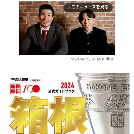
このニュースを見る
arrow_forward_ios
Powered by 
GliaStudios
Mute