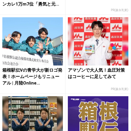
ンカレ1万m7位「勇気と元...
PR(森永乳業)
箱根駅伝Vの青学大が新ロゴ発
アマゾンで大人気！血圧対策
表！ホームページもリニュー
はコーヒーに足してみて
アル | 月陸Online...
PR(森永乳業)