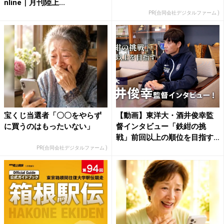
nline｜月刊陸上...
PR(合同会社デジタルファーム )
宝くじ当選者「〇〇をやらず
【動画】東洋大・酒井俊幸監
に買うのはもったいない」
督インタビュー「鉄紺の挑
戦」前回以上の順位を目指す
|...
PR(合同会社デジタルファーム )