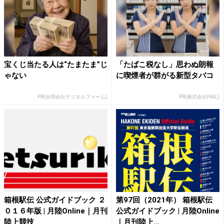
宝くじ当たる人は“たまたま”じ
「たばこ税なし」思わぬ朗報
ゃない
に喫煙者が群がる新型タバコ
PR(合同会社デジタルファーム)
PR(株式会社HAL)
箱根駅伝 公式ガイドブック ２
第97回（2021年） 箱根駅伝
０１６年版 | 月陸Online｜月刊
公式ガイドブック | 月陸Online
陸上競技
｜月刊陸上...