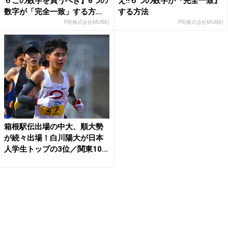
６この数字を買うべき】6つの
え!!６つの数字が『完全一致』
数字が「完全一致」する方...
する方法
PR(株式会社MURA)
PR(株式会社MURA)
箱根駅伝出場の中大、順大勢
が続々出場！白川陽大が日本
人学生トップの3位／関東10...