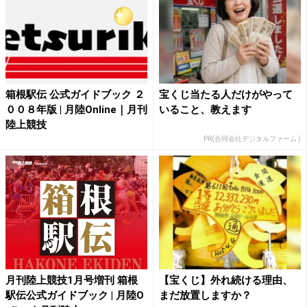
箱根駅伝 公式ガイドブック ２
宝くじ当たる人だけがやって
００８年版 | 月陸Online｜月刊
いること、教えます
陸上競技
PR(合同会社デジタルファーム )
月刊陸上競技1月号増刊 箱根
【宝くじ】外れ続ける理由、
駅伝公式ガイドブック | 月陸O
まだ放置しますか？