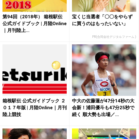
第94回（2018年） 箱根駅伝
宝くじ当選者「〇〇をやらず
公式ガイドブック | 月陸Online
に買うのはもったいない」
｜月刊陸上...
PR(合同会社デジタルファーム )
箱根駅伝 公式ガイドブック ２
中大の佐藤蓮が47分14秒の大
０１７年版 | 月陸Online｜月刊
会新！浦田優斗も47分25秒で
陸上競技
続く 順大勢も出場／...