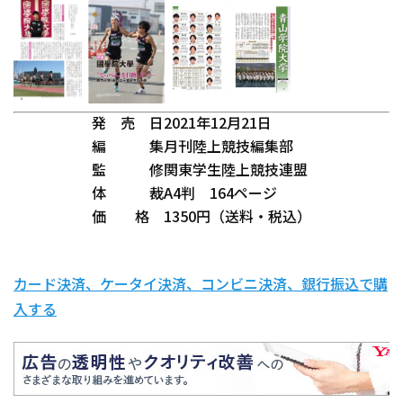
発 売 日
2021年12月21日
編 集
月刊陸上競技編集部
監 修
関東学生陸上競技連盟
体 裁
A4判 164ページ
価 格
1350円（送料・税込）
カード決済、ケータイ決済、コンビニ決済、銀行振込で購
入する