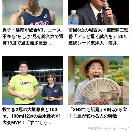
男子・洛南が総合V3、エース
前回6位の城西大・櫛部静二監
不在も“らしさ”見せ総合力で通
督「アッと驚く試合を」 20年
算13度で過去最多更新...
連続シード東洋大・酒井...
投てき2冠の大垣尊良と100
「SNSでも話題」60代から宝
m、100mH2冠の吉永優衣が
くじ運が変わる人の特徴
大会MVP！「すごくう...
PR(合同会社デジタルファーム )