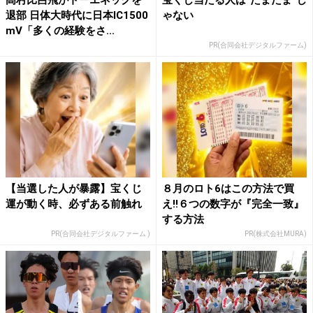
退部 日体大時代に日本IC1500
ゃない
mV「多くの経験をさ...
PR(合同会社デジタルファーム)
【当選した人が暴露】宝くじ
８月のロト6はこの方法で買
運が動く時、必ずある前触れ
え!!６つの数字が『完全一致』
する方法
PR(合同会社デジタルファーム )
PR(株式会社MURA)