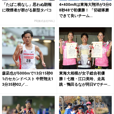
「たばこ税なし」思わぬ朗報
4×400mRは東海大翔洋が3分0
に喫煙者が群がる新型タバコ
8秒48で初優勝！ 「切磋琢磨
できて良いチーム...
PR(株式会社HAL)
森凪也が5000mで13分15秒0
東海大相模が女子総合初優
1のセカンドベスト 中野翔太1
勝！七種・江口美玲、走高
3分35秒02／...
跳・鴨田るなが同日Vでチーム
牽引...