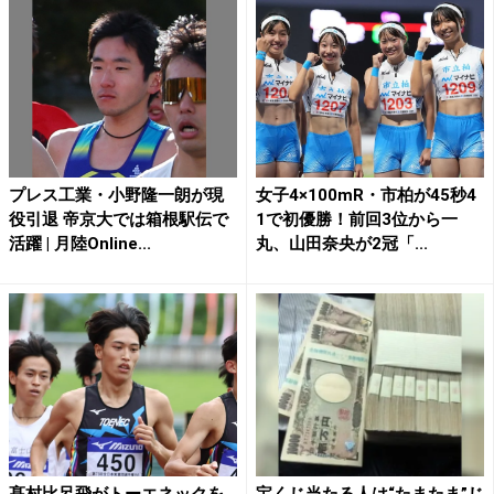
プレス工業・小野隆一朗が現
女子4×100mR・市柏が45秒4
役引退 帝京大では箱根駅伝で
1で初優勝！前回3位から一
活躍 | 月陸Online...
丸、山田奈央が2冠「...
髙村比呂飛がトーエネックを
宝くじ当たる人は“たまたま”じ