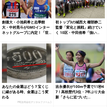
創価大・小池莉希と志學館
初トップ3の城西大 櫛部静二
大・中村晃斗がGMOインター
監督「変化と挑戦」続けてい
ネットグループに内定！「世
く 10区・中田侑希「強い...
界...
あなたの金運はどう？宝くじ
吉永優衣が100m予選で11秒4
に縁がある時、金運はこう変
7！高校歴代3位・7年ぶり大会
わる
新「さらに近づいた...
PR(合同会社デジタルファーム )