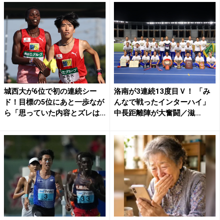
城西大が6位で初の連続シー
洛南が3連続13度目Ｖ！ 「み
ド！目標の5位にあと一歩なが
んなで戦ったインターハイ」
ら「思っていた内容とズレは...
中長距離陣が大奮闘／滋...