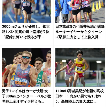
3000mジェリが優勝し、都大
日本郵政Gの小坂井智絵が退部
路1区区間賞の川上南海が2位
ルーキーイヤーからクイーン
「記録に悔いは残るが手...
ズ駅伝主力として上位入賞...
男子1マイルはカーが快勝 女
110mH髙城昊紀が念願の高校
子800mはハンター・ベルが世
日本一！向かい風でも13秒9
界陸上金オディラ抑える...
0、高校陸上の集大成に...