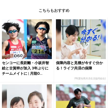
こちらもおすすめ
センコーに長距離・小坂井智
保障内容と見積が今すぐ分か
絵と古賀梓が加入 3年ぶりに
る！ライフ共済の保障
チームメイトに | 月陸O...
PR(愛知県共済生活協同組合)