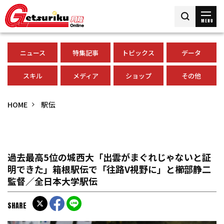
MENU
ニュース
特集記事
トピックス
データ
スキル
メディア
ショップ
その他
HOME
駅伝
過去最高5位の城西大「出雲がまぐれじゃないと証
明できた」箱根駅伝で「往路V視野に」と櫛部静二
監督／全日本大学駅伝
SHARE