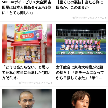
5000ｍボイ・ビリス大会新 吉
【宝くじの裏技】当たる側に
田星は日本人最高タイムも2位
回るか、このままか
に「とても悔しい」 ...
PR(合同会社デジタルファーム )
「どうせ当たらない」と思っ
女子総合は東海大相模が悲願
てた私が本当に当選した“買い
の初Ｖ！ 「新チームになって
方”がこれ
から目指してきた」 3年生...
PR(合同会社デジタルファーム )