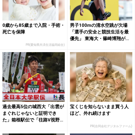
0歳から85歳まで入院・手術・
男子100mの清水空跳が欠場
死亡を保障
「選手の安全と競技生活を最
優先」 東海大・篠崎博翔が...
PR(愛知県共済生活協同組合)
過去最高5位の城西大「出雲が
宝くじを知らないまま買う人
まぐれじゃないと証明でき
ほど、外れ続けます
た」箱根駅伝で「往路V視野
に...
PR(合同会社デジタルファーム)