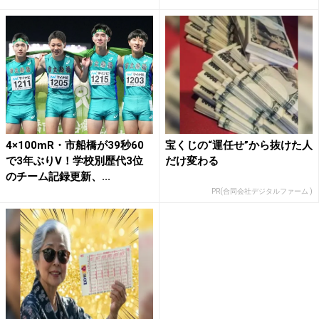
4×100mR・市船橋が39秒60
宝くじの“運任せ”から抜けた人
で3年ぶりV！学校別歴代3位
だけ変わる
のチーム記録更新、...
PR(合同会社デジタルファーム )