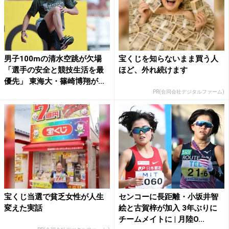
男子100mの清水空跳が欠場
宝くじを知らないまま買う人
「選手の安全と競技生活を最
ほど、外れ続けます
優先」 東海大・篠崎博翔が...
PR(合同会社デジタルファーム)
宝くじ当選で貧乏女性が人生
センコーに長距離・小坂井智
変えた実話
絵と古賀梓が加入 3年ぶりに
チームメイトに | 月陸O...