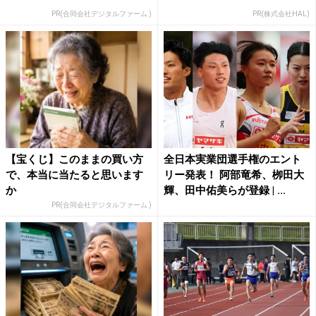
PR(合同会社デジタルファーム )
PR(株式会社HAL)
【宝くじ】このままの買い方
全日本実業団選手権のエント
で、本当に当たると思います
リー発表！ 阿部竜希、栁田大
か
輝、田中佑美らが登録 | ...
PR(合同会社デジタルファーム )