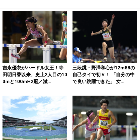
吉永優衣がハードル女王！寺
三段跳・野澤和心が12m88の
田明日香以来、史上2人目の10
自己タイで初Ｖ！ 「自分の中
0mと100mH2冠／滋...
で良い跳躍できた」 女...