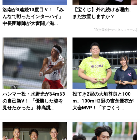
洛南が3連続13度目Ｖ！ 「み
【宝くじ】外れ続ける理由、
んなで戦ったインターハイ」
まだ放置しますか？
中長距離陣が大奮闘／滋...
PR(合同会社デジタルファーム)
ハンマー投・水野光が64m63
投てき2冠の大垣尊良と100
の自己新V！ 「優勝した姿を
m、100mH2冠の吉永優衣が
見せたかった」 棒高跳...
大会MVP！「すごくう...