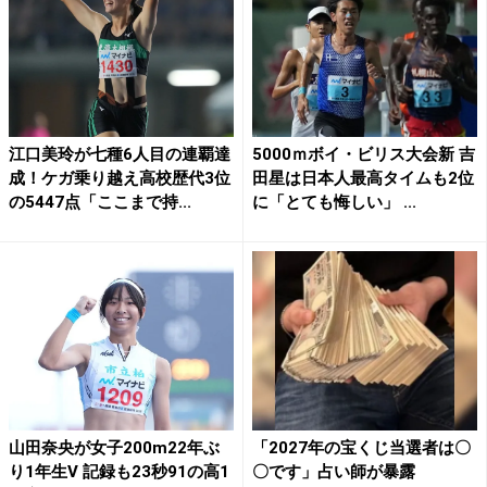
江口美玲が七種6人目の連覇達
5000ｍボイ・ビリス大会新 吉
成！ケガ乗り越え高校歴代3位
田星は日本人最高タイムも2位
の5447点「ここまで持...
に「とても悔しい」 ...
山田奈央が女子200m22年ぶ
「2027年の宝くじ当選者は〇
り1年生V 記録も23秒91の高1
〇です」占い師が暴露