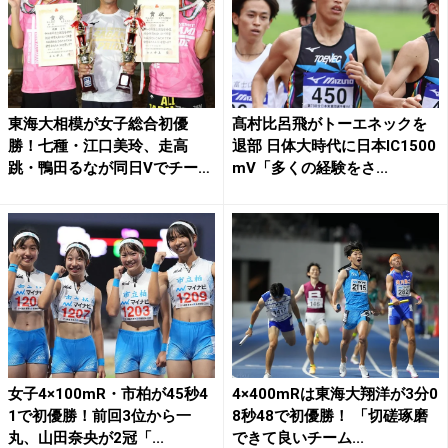
東海大相模が女子総合初優
髙村比呂飛がトーエネックを
勝！七種・江口美玲、走高
退部 日体大時代に日本IC1500
跳・鴨田るなが同日Vでチーム
mV「多くの経験をさ...
牽引...
女子4×100mR・市柏が45秒4
4×400mRは東海大翔洋が3分0
1で初優勝！前回3位から一
8秒48で初優勝！ 「切磋琢磨
丸、山田奈央が2冠「...
できて良いチーム...