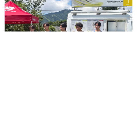
2026.08.07
「箱根駅伝で20年ぶり総合優勝を!!」 順大の選手＆指
揮官が駅伝シーズンへの抱負を語る