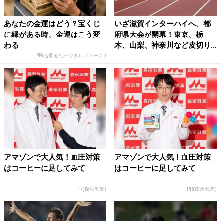
あなたの金運はどう？宝くじ
いざ滋賀インターハイへ、都
に縁がある時、金運はこう変
府県大会が開幕！東京、栃
わる
木、山梨、神奈川など皮切り
に6...
PR(合同会社デジタルファーム )
アマゾンで大人気！血圧対策
アマゾンで大人気！血圧対策
はコーヒーに足してみて
はコーヒーに足してみて
PR(森永乳業)
PR(森永乳業)