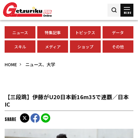
MENU
ニュース
特集記事
トピックス
データ
スキル
メディア
ショップ
その他
HOME
ニュース、大学
【三段跳】伊藤がU20日本新16m35で連覇／日本
IC
SHARE