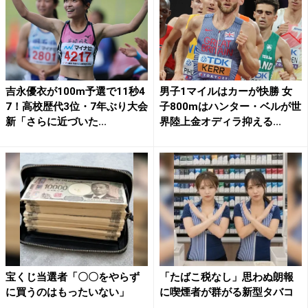
吉永優衣が100m予選で11秒4
男子1マイルはカーが快勝 女
7！高校歴代3位・7年ぶり大会
子800mはハンター・ベルが世
新「さらに近づいた...
界陸上金オディラ抑える...
宝くじ当選者「〇〇をやらず
「たばこ税なし」思わぬ朗報
に買うのはもったいない」
に喫煙者が群がる新型タバコ