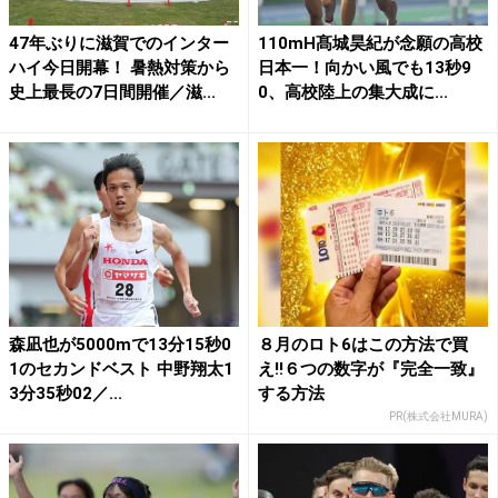
47年ぶりに滋賀でのインター
110mH髙城昊紀が念願の高校
ハイ今日開幕！ 暑熱対策から
日本一！向かい風でも13秒9
史上最長の7日間開催／滋...
0、高校陸上の集大成に...
森凪也が5000mで13分15秒0
８月のロト6はこの方法で買
1のセカンドベスト 中野翔太1
え!!６つの数字が『完全一致』
3分35秒02／...
する方法
PR(株式会社MURA)