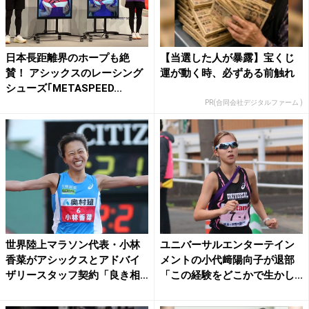
日本長距離界のホープも絶
【当選した人が暴露】宝くじ
賛！ アシックスのレーシング
運が動く時、必ずある前触れ
シューズ｢METASPEED...
PR(合同会社デジタルファーム )
世界陸上マラソン代表・小林
ユニバーサルエンターテイン
香菜がアシックスとアドバイ
メントの小代﨑陽向子が退部
ザリースタッフ契約「良き相
「この経験をどこかで生かし...
棒...