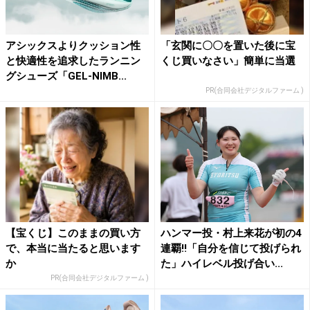
アシックスよりクッション性
「玄関に〇〇を置いた後に宝
と快適性を追求したランニン
くじ買いなさい」簡単に当選
グシューズ「GEL-NIMB...
PR(合同会社デジタルファーム )
【宝くじ】このままの買い方
ハンマー投・村上来花が初の4
で、本当に当たると思います
連覇!!「自分を信じて投げられ
か
た」ハイレベル投げ合い...
PR(合同会社デジタルファーム )