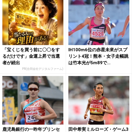
「宝くじを買う前に〇〇をす
IH100m6位の赤星未來がスプ
るだけです」金運上昇で当選
リント4冠！熊本・女子走幅跳
者が続出
は竹本光が5m89で...
PR(合同会社デジタルファーム)
鹿児島銀行の一昨年プリンセ
田中希実ミルローズ・ゲーム3