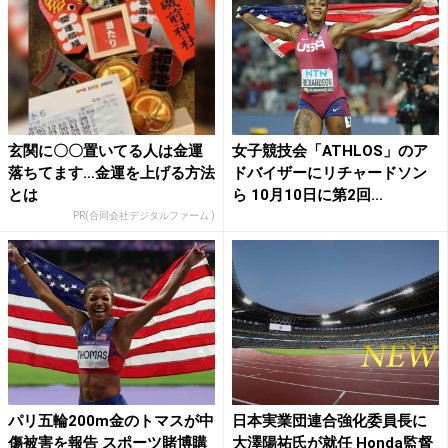
玄関に〇〇置いてる人は金運
女子競技会「ATHLOS」のア
落ちてます…金運を上げる方法
ドバイザーにリチャードソン
とは
ら 10月10日に第2回...
PR(合同会社デジタルファーム )
パリ五輪200m金のトマスが中
日本実業団連合強化委員長に
傷被害を報告 スポーツ賭博購
大澤陽祐氏が就任 Honda監督