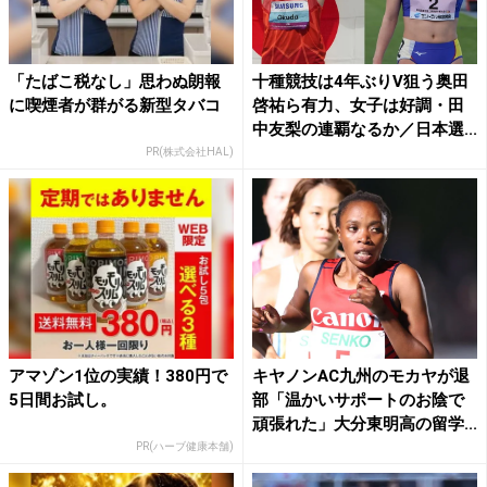
「たばこ税なし」思わぬ朗報
十種競技は4年ぶりV狙う奥田
に喫煙者が群がる新型タバコ
啓祐ら有力、女子は好調・田
中友梨の連覇なるか／日本選...
PR(株式会社HAL)
アマゾン1位の実績！380円で
キヤノンAC九州のモカヤが退
5日間お試し。
部「温かいサポートのお陰で
頑張れた」大分東明高の留学...
PR(ハーブ健康本舗)