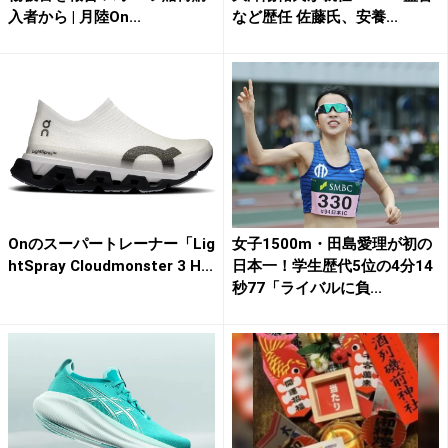
入者から | 月陸On...
など歴任 佐藤氏、安養...
Onのスーパートレーナー「Lig
女子1500m・田島愛理が初の
htSpray Cloudmonster 3 H...
日本一！学生歴代5位の4分14
秒77「ライバルに負...