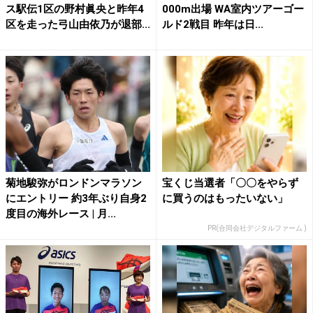
ス駅伝1区の野村眞央と昨年4
000m出場 WA室内ツアーゴー
区を走った弓山由依乃が退部...
ルド2戦目 昨年は日...
菊地駿弥がロンドンマラソン
宝くじ当選者「〇〇をやらず
にエントリー 約3年ぶり自身2
に買うのはもったいない」
度目の海外レース | 月...
PR(合同会社デジタルファーム )