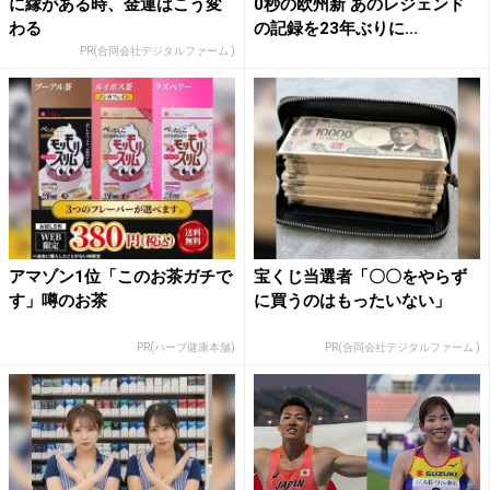
に縁がある時、金運はこう変
0秒の欧州新 あのレジェンド
わる
の記録を23年ぶりに...
PR(合同会社デジタルファーム )
アマゾン1位「このお茶ガチで
宝くじ当選者「〇〇をやらず
す」噂のお茶
に買うのはもったいない」
PR(ハーブ健康本舗)
PR(合同会社デジタルファーム )