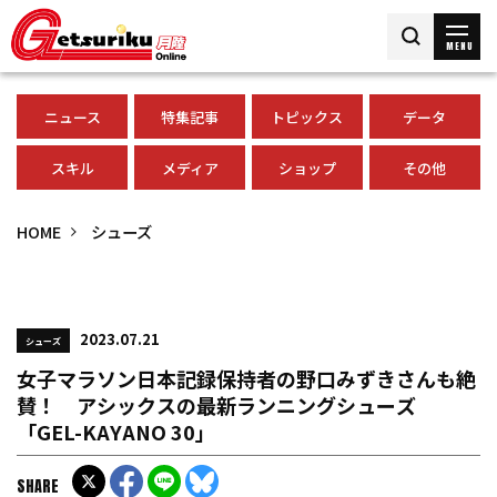
MENU
ニュース
特集記事
トピックス
データ
スキル
メディア
ショップ
その他
HOME
シューズ
2023.07.21
シューズ
女子マラソン日本記録保持者の野口みずきさんも絶
賛！ アシックスの最新ランニングシューズ
「GEL-KAYANO 30」
SHARE