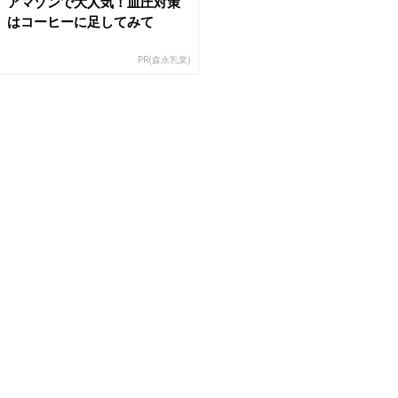
アマゾンで大人気！血圧対策
はコーヒーに足してみて
PR(森永乳業)