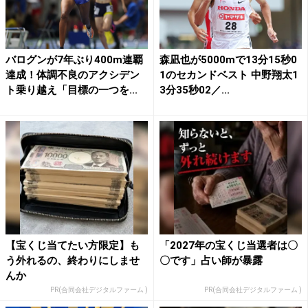
バログンが7年ぶり400m連覇
森凪也が5000mで13分15秒0
達成！体調不良のアクシデン
1のセカンドベスト 中野翔太1
ト乗り越え「目標の一つを...
3分35秒02／...
【宝くじ当てたい方限定】も
「2027年の宝くじ当選者は〇
う外れるの、終わりにしませ
〇です」占い師が暴露
んか
PR(合同会社デジタルファーム )
PR(合同会社デジタルファーム )