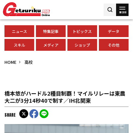
MENU
ニュース
特集記事
トピックス
データ
スキル
メディア
ショップ
その他
HOME
高校
橋本悠がハードル2種目制覇！マイルリレーは東農
大二が3分14秒40で制す／IH北関東
SHARE