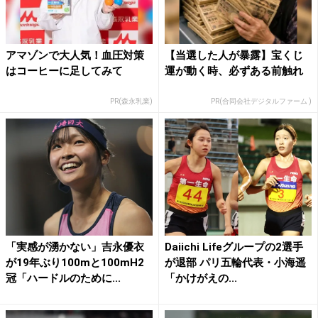
アマゾンで大人気！血圧対策
【当選した人が暴露】宝くじ
はコーヒーに足してみて
運が動く時、必ずある前触れ
PR(森永乳業)
PR(合同会社デジタルファーム )
「実感が湧かない」吉永優衣
Daiichi Lifeグループの2選手
が19年ぶり100mと100mH2
が退部 パリ五輪代表・小海遥
冠「ハードルのために...
「かけがえの...