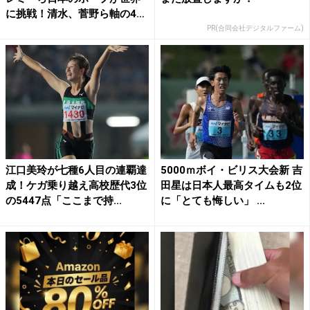
に挑戦！清水、菅野ら軸の4
継...
PR(合同会社デジタルファーム)
江口美玲が七種6人目の連覇達
5000ｍボイ・ビリス大会新 吉
成！ケガ乗り越え高校歴代3位
田星は日本人最高タイムも2位
の5447点「ここまで持...
に「とても悔しい」 ...