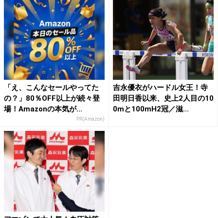
「え、こんなセールやってた
吉永優衣がハードル女王！寺
の？」80％OFF以上が続々登
田明日香以来、史上2人目の10
場！Amazonの本気が...
0mと100mH2冠／滋...
PR(Amazon)