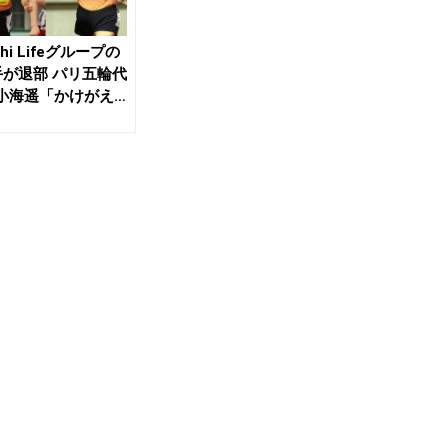
ichi Lifeグループの
手が退部 パリ五輪代
小海遥「かけがえ