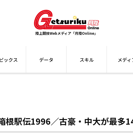
陸上競技Webメディア「月陸Online」
ピックス
データ
スキル
メディ
ズ
ランキング
トレーニング
インタビュー
ォ
最高記録
お役立ち情報
大会ギャラリ
コラム
世界大会
箱根駅伝
国内大会
写真記事
ム
駅伝データ
ント
選手名鑑
ck箱根駅伝1996／古豪・中大が最多1
スケジュール
関連リンク