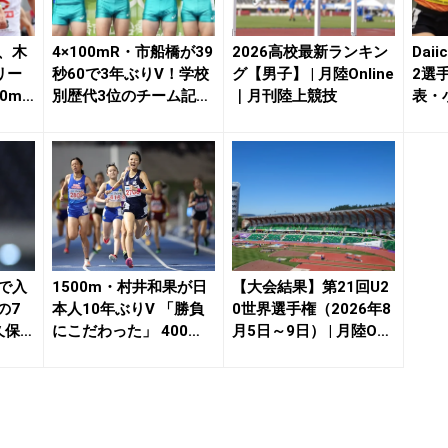
郎、木
4×100mR・市船橋が39
2026高校最新ランキン
Dai
リー
秒60で3年ぶりV！学校
グ【男子】 | 月陸Online
2選
0mH
別歴代3位のチーム記録
｜月刊陸上競技
表・
更新、...
の...
mで入
1500m・村井和果が日
【大会結果】第21回U2
の7
本人10年ぶりV 「勝負
0世界選手権（2026年8
久保凛
にこだわった」 400
月5日～9日） | 月陸On
m・バログ...
l...