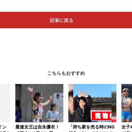
記事に戻る
こちらもおすすめ
イン
最速女王は吉永優衣！
「持ち家を売る時のNG
女子