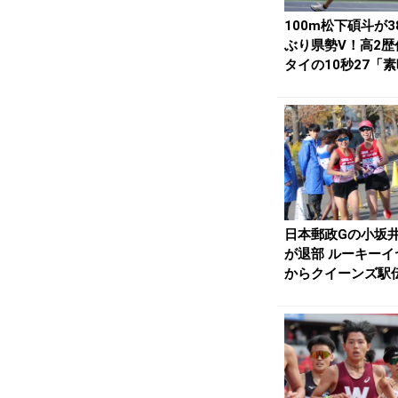
100m松下碩斗が3
ぶり県勢V！高2歴
タイの10秒27「
しい選手...
日本郵政Gの小坂
が退部 ルーキーイ
からクイーンズ駅
力として上位入賞..