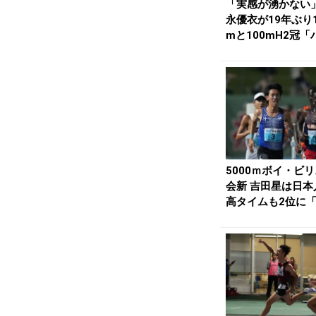
「実感が湧かない
永優衣が19年ぶり1
mと100mH2冠「
ドルのために...
5000ｍボイ・ビ
会新 吉田星は日本
高タイムも2位に
も悔しい」 ...