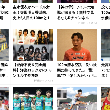
8年
吉永優衣がハードル女
【神の雫】ワインの知
投て
代4位
王！寺田明日香以来、
識が深まる！無料で見
100
素晴ら
史上2人目の100mと10
るならRチャンネル
永優
0mH2冠／滋...
「すご
PR(Rチャンネル)
井智絵
【登録不要＆完全無
100m清水空跳「良い状
走高
ヤー
料】洋楽ロックがRチャ
態に持ってきた」 “聖
76
伝主
ンネルで見放題
地”で「楽しみたい」4×
還！
.
100mR...
みが違
PR(Rチャンネル)