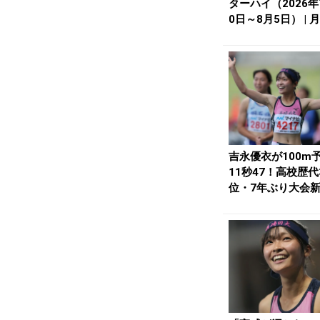
ターハイ（2026年
0日～8月5日） | 
li...
吉永優衣が100m
11秒47！高校歴代
位・7年ぶり大会
らに近づいた...