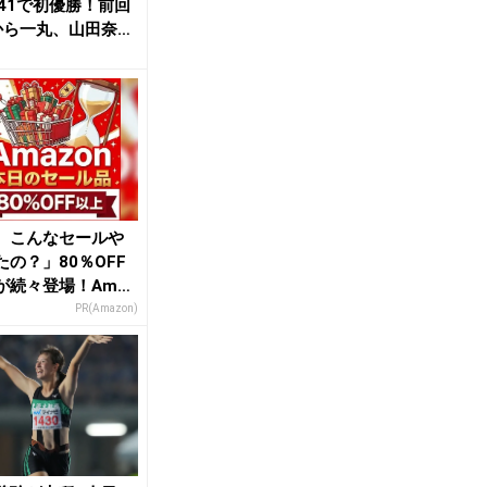
秒41で初優勝！前回
から一丸、山田奈央
「...
、こんなセールや
たの？」80％OFF
が続々登場！Amaz
本気が...
PR(Amazon)