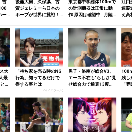
」吉
後藤大樹、久保凛、古
東京都中学総体100mで
江口
00
賀ジェレミーら日本の
の計測機器は正常に動
連覇
ハー
ホープが世界に挑戦！
作 原因は確認中 | 月陸O
え高
清水、菅野ら軸の4継...
nlin...
点「こ
リス大
「持ち家を売る時のNG
男子・洛南が総合V3、
10
人最
行為」知ってるだけで
エース不在も“らしさ”見
残し
「とて
得する事とは
せ総合力で通算13度で
「雰
過去最多更新...
ルーリ
PR(イエウール)