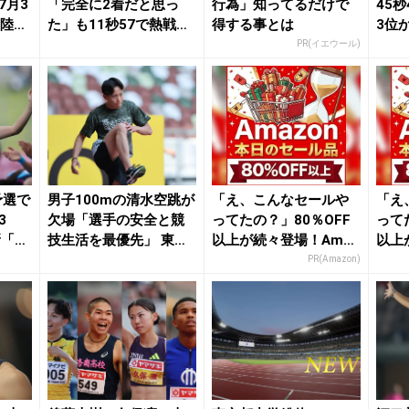
7月3
「完全に2着だと思っ
行為」知ってるだけで
45
月陸On
た」も11秒57で熱戦制
得する事とは
3位
覇「100mHで...
が2冠
PR(イエウール)
予選で
男子100mの清水空跳が
「え、こんなセールや
「え
3
欠場「選手の安全と競
ってたの？」80％OFF
って
新「さ
技生活を最優先」 東海
以上が続々登場！Amaz
以上
大・篠崎博翔が...
onの本気が...
onの
PR(Amazon)