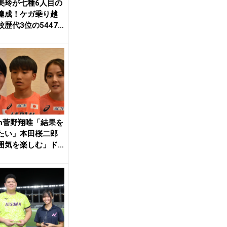
美玲が七種6人目の
達成！ケガ乗り越
校歴代3位の5447
こまで持...
0m菅野翔唯「結果を
たい」本田桜二郎
囲気を楽しむ」ド
ー「最大限...