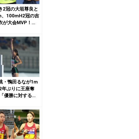
き2冠の大垣尊良と
m、100mH2冠の吉
衣が大会MVP！
くう...
跳・鴨田るなが1m
で2年ぶりに王座奪
 「優勝に対する重
う」 4...