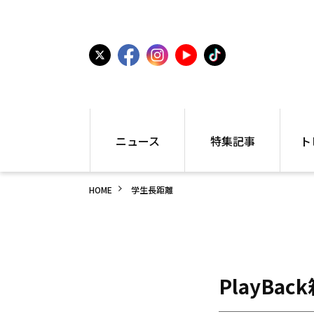
ニュース
特集記事
ト
国内
世界陸上
シュー
HOME
学生長距離
駅伝
特集
インフ
箱根駅伝
学生長距離
編集部
大学
高校・中学
PR
高校
アラカルト
アイテ
中学
プレゼ
PlayBa
世界陸上
日本代表