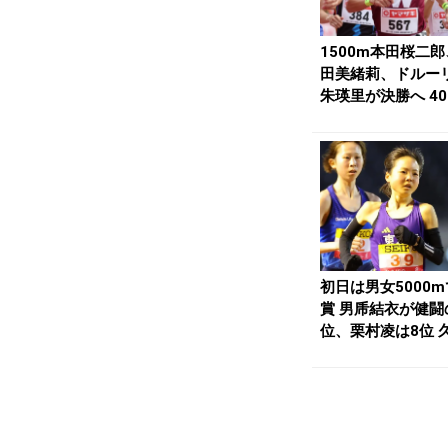
1500m本田桜二
田美緒莉、ドルー
朱瑛里が決勝へ 40
ガードナは...
初日は男女5000
賞 男乕結衣が健闘
位、栗村凌は8位 
800m予...